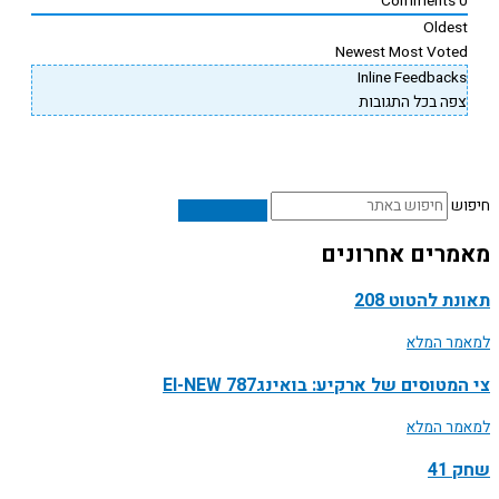
Comments
Oldes
Newest
Most Vote
Inline Feedback
פה בכל התגובות
ש
רים אחרונים
ת להטוט 208
ר המלא
טוסים של ארקיע: בואינג787 EI-NEW
ר המלא
41