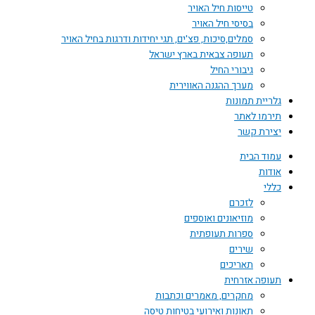
טייסות חיל האויר
בסיסי חיל האויר
סמלים,סיכות, פצ'ים, תגי יחידות ודרגות בחיל האויר
תעופה צבאית בארץ ישראל
גיבורי החיל
מערך ההגנה האווירית
גלריית תמונות
תירמו לאתר
יצירת קשר
עמוד הבית
אודות
כללי
לזכרם
מוזיאונים ואוספים
ספרות תעופתית
שירים
תאריכים
תעופה אזרחית
מחקרים, מאמרים וכתבות
תאונות ואירועי בטיחות טיסה