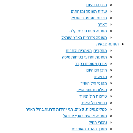
היכן הם היום
שדות תעופה ומנחתים
חברות תעופה בישראל
דאייה
תעופה ספורטיבית קלה
תעופה אזרחית בארץ ישראל
תעופה צבאית
מחקרים, מאמרים וכתבות
תאונות וארועי בטיחות טיסה
אובדן מטוסים בקרב
היכן הם היום
מבצעים
מטוסי חיל האויר
הפלות מטוסי אוייב
טייסות חיל האויר
בסיסי חיל האויר
סמלים,סיכות, פצ'ים, תגי יחידות ודרגות בחיל האויר
תעופה צבאית בארץ ישראל
גיבורי החיל
מערך ההגנה האווירית