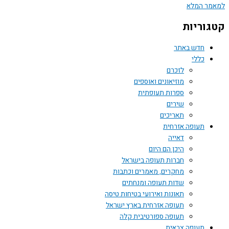
ר המלא
וריות
חדש באתר
כללי
לזכרם
מוזיאונים ואוספים
ספרות תעופתית
שירים
תאריכים
תעופה אזרחית
דאייה
היכן הם היום
חברות תעופה בישראל
מחקרים, מאמרים וכתבות
שדות תעופה ומנחתים
תאונות ואירועי בטיחות טיסה
תעופה אזרחית בארץ ישראל
תעופה ספורטיבית קלה
תעופה צבאית