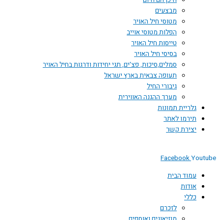
היכן הם היום
מבצעים
מטוסי חיל האויר
הפלות מטוסי אוייב
טייסות חיל האויר
בסיסי חיל האויר
סמלים,סיכות, פצ'ים, תגי יחידות ודרגות בחיל האויר
תעופה צבאית בארץ ישראל
גיבורי החיל
מערך ההגנה האווירית
גלריית תמונות
תירמו לאתר
יצירת קשר
Facebook
You
עמוד הבית
אודות
כללי
לזכרם
מוזיאונים ואוספים