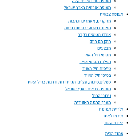
תעופה ספורטיבית קלה
תעופה אזרחית בארץ ישראל
תעופה צבאית
מחקרים, מאמרים וכתבות
תאונות וארועי בטיחות טיסה
אובדן מטוסים בקרב
היכן הם היום
מבצעים
מטוסי חיל האויר
הפלות מטוסי אוייב
טייסות חיל האויר
בסיסי חיל האויר
סמלים,סיכות, פצ'ים, תגי יחידות ודרגות בחיל האויר
תעופה צבאית בארץ ישראל
גיבורי החיל
מערך ההגנה האווירית
גלריית תמונות
תירמו לאתר
יצירת קשר
עמוד הבית