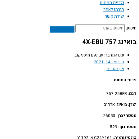
גלריית תמונות
תירמו לאתר
יצירת קשר
ש
4X-EBU 757
שם המחבר: אבינעם מיסניקוב
פברואר 14, 2021
אין תגובות
 המטוס
757-258ER
בואינג, ארה"ב
 יצרן:
26053
 גוף:
529
יגורציה:
C24Y161 או Y-192