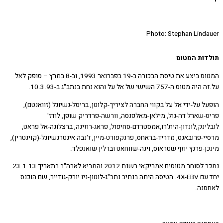
Photo: Stephan Lind
ות המטוס
המטוס ביצע את טיסת הבכורה ב-19 בפברואר 1993, וב-8 במרץ – סופק לאל
ה-757 השישי של אל על והוא נחת בנתב"ג ב-10.3.93.
 על-ידי אל על בקווי החברה לציריך-קלוטן, בריסל-נשיונל (זוואנטם),
-שארל דה-גול, מילאן-מאלפנסה, וורשה-פרדריק שופן, לודז'
נק,לונדון-הית'רו,אמסטרדם-סחיפול, פראג-רוזינה, ברצלונה-אל פראט,
-פרובאנס, מדריד-בראחס, פרנקפורט-מיין, ז'נבה אינטרנשיונל-(קוינטרין),
-פרנץ יוזף שטראוס, וינה-שווחאט וברלין שואנפלד.
נמכר לסוחר מטוסים אמריקאי בשנת 2012 והמריא לארה"ב בתאריך 23.1.13
יחד עם 4X-EBV. הטיסה היתה בנתיב נתב"ג-לוטון-ניו יורק-גודייר, שם הוכנס
נה.