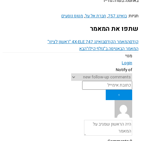
נה בשדה גודייר
ת:
בואינג 757
,
חברת אל על
,
מטוס נוסעים
ו את המאמר
המאמר הקודם
בואינג 747 4X-ELE "ראשון לציון"
ר הבא
טיסה ב"גולף קילו"
הבא
נוי
Logi
Notify o