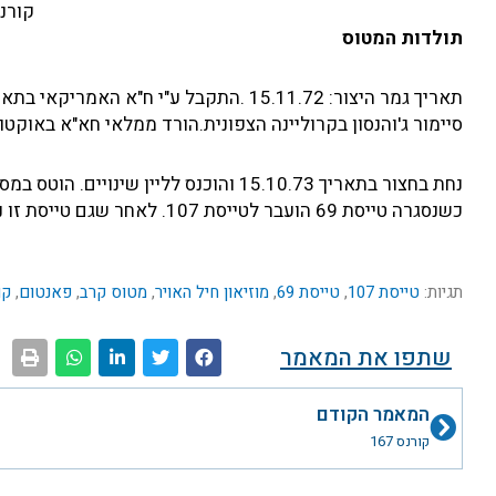
קורנס 317 בטיי
תולדות המטוס
סיימור ג'והנסון בקרוליינה הצפונית.הורד ממלאי חא"א באוקטובר 73' ונשלח לח"א במבצע "ניקל-גר
כשנסגרה טייסת 69 הועבר לטייסת 107. לאחר שגם טייסת זו נסגרה הועבר לאחסנה בחצרים ומשם למוזיאון חיל האויר.
תגיות:
טייסת 107
,
טייסת 69
,
מוזיאון חיל האויר
,
מטוס קרב
,
פאנטום
,
קו
שתפו את המאמר
קודם
המאמר הקודם
קורנס 167