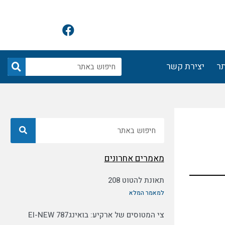
F
a
c
e
חיפוש
תר
יצירת קשר
b
o
o
k
חיפוש
מאמרים אחרונים
תאונת להטוט 208
למאמר המלא
צי המטוסים של ארקיע: בואינג787 EI-NEW