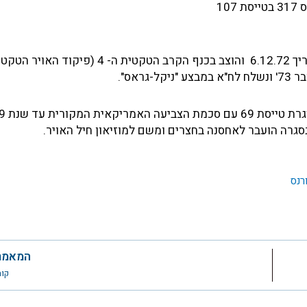
סת 107
תאריך גמר היצור: 15.11.72 .התקבל ע"י ח"א האמריקאי בתאריך 6.12.72 והוצב בכנף הקרב הטקט
אס".
רנס
המאמר
קורנ