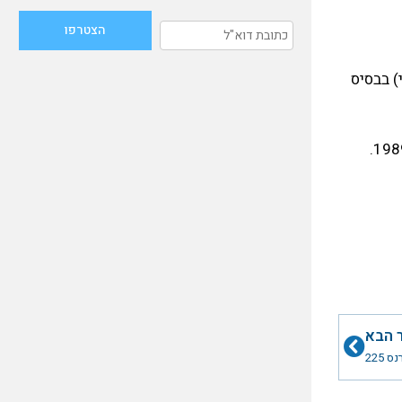
ית ה- 4 (פיקוד האויר הטקטי) בבסיס
נחת בחצור בתאריך 15.10.73 והוכנס לליין שינויים. הוטס במסגרת טייסת 69 עם סכמת הצביעה האמריקאית המקורית עד שנת 1989.
הבא
 הבא
ס 225