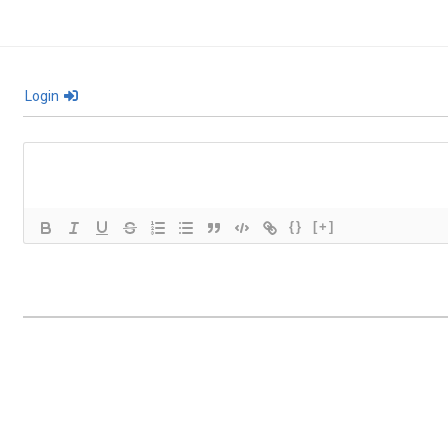
Login
{}
[+]