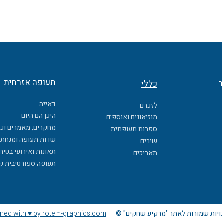
תעופה אזרחית
ר
כללי
דאייה
לזכרם
היכן הם היום
מוזיאונים ואוספים
מחקרים, מאמרים וכ
ספרות תעופתית
שדות תעופה ומנחתי
שירים
תאונות ואירועי בטיח
תאריכים
תעופה ספורטיבית ק
ויות שמורות לאתר "מרקיע שחקים" ©
ned with ♥ by rotem-graphics.com