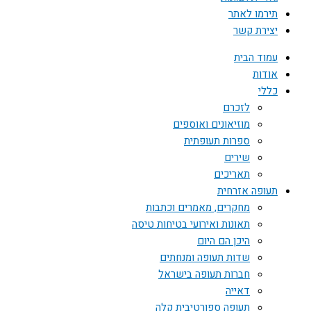
תירמו לאתר
יצירת קשר
עמוד הבית
אודות
כללי
לזכרם
מוזיאונים ואוספים
ספרות תעופתית
שירים
תאריכים
תעופה אזרחית
מחקרים, מאמרים וכתבות
תאונות ואירועי בטיחות טיסה
היכן הם היום
שדות תעופה ומנחתים
חברות תעופה בישראל
דאייה
תעופה ספורטיבית קלה