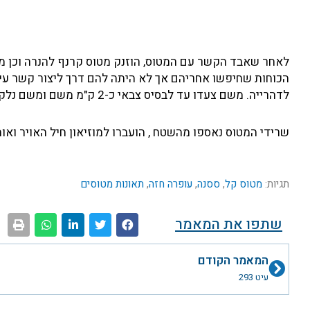
לאחר שאבד הקשר עם המטוס, הוזנק מטוס קרנף להנרה וכן מ
לדהרייה. משם צעדו עד לבסיס צבאי כ-2 ק"מ משם ומשם נלקחו לביה"ח הדסה בירושלים.
שרידי המטוס נאספו מהשטח , הועברו למוזיאון חיל האויר ואו
תגיות:
מטוס קל
,
ססנה
,
עופרה חזה
,
תאונות מטוסים
שתפו את המאמר
קודם
המאמר הקודם
עיט 293