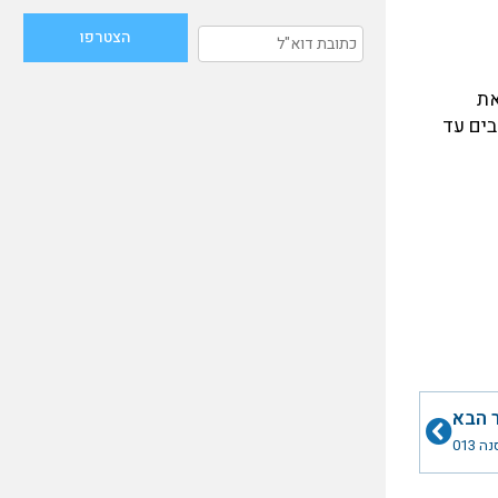
את
פועלים ערבים עד
הבא
 הבא
 013