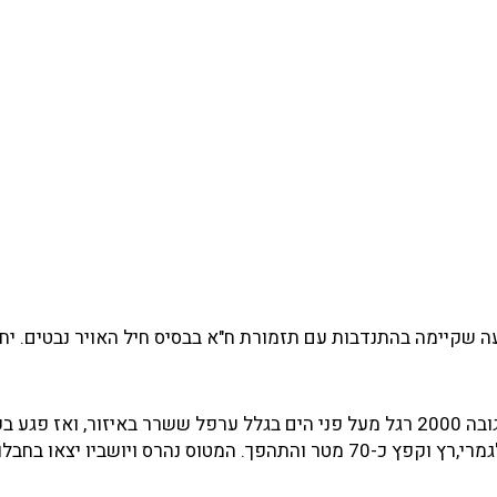
ל מהופעה שקיימה בהתנדבות עם תזמורת ח"א בבסיס חיל האויר נבטים. י
כשהמטוס היה באיזור הר חברון, ובשעה 22:40 הנמיך הטייס לגובה 2000 רגל מעל פני הים בגלל ערפל ששרר באיזור,
ובוצית ליד באר עופרה במהירות של 200 קמ"ש במצב מאוזן לגמרי,רץ וקפץ כ-70 מטר והתהפך. המטוס נהרס ויושביו יצאו בח