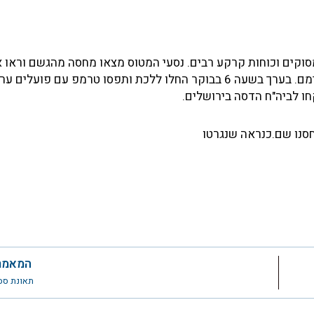
סוקים וכוחות קרקע רבים. נסעי המטוס מצאו מחסה מהגשם וראו 
הכוחות שחיפשו אחריהם אך לא היתה להם דרך ליצור קשר עימם. בערך בשעה 6 בבוקר החלו ללכת ותפסו טרמפ עם 
חסנו שם.כנראה שנגרטו
המאמר
תאונת ססנה