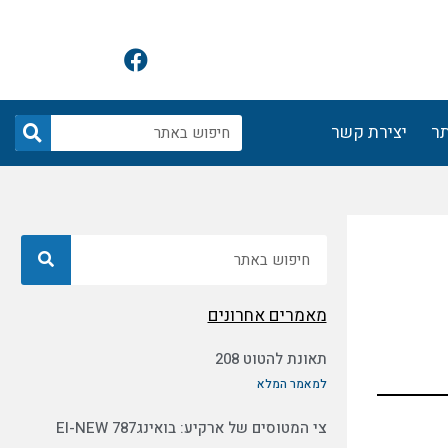
F
a
c
e
חיפוש
תר
יצירת קשר
b
o
o
k
חיפוש
מאמרים אחרונים
תאונת להטוט 208
למאמר המלא
צי המטוסים של ארקיע: בואינג787 EI-NEW