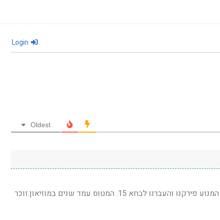
Login
Oldest
אכן המטוס הגיע למוזיאון חיל האוויר.את המנוע פירקנו והעברנו לבחא 15. המטוס עמד שנים במוזיאון.זוכר