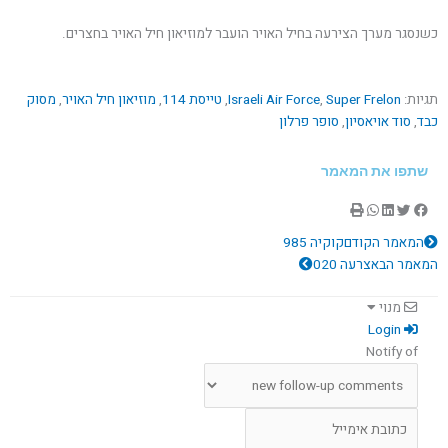
כשנסגר מערך הצירעה בחיל האויר הועבר למוזיאון חיל האויר בחצרים.
תגיות:
Super Frelon
,
Israeli Air Force
,
טייסת 114
,
מוזיאון חיל האויר
,
מסוק
כבד
,
סוד אויאסיון
,
סופר פרלון
שתפו את המאמר
קודם
הבא
המאמר הקודם
קוקיה 985
המאמר הבא
צרעה 020
מנוי
Login
Notify of