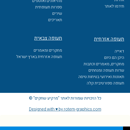
מוזיאונים ואוספים
o
תירמו לאתר
ספרות תעופתית
k
שירים
תאריכים
תעופה צבאית
תעופה אזרחית
מחקרים ומאמרים
דאייה
תעופה אזרחית בארץ ישראל
היכן הם היום
מחקרים, מאמרים וכתבות
שדות תעופה ומנחתים
תאונות ואירועי בטיחות טיסה
תעופה ספורטיבית קלה
כל הזכויות שמורות לאתר "מרקיע שחקים" ©
Designed with ♥ by rotem-graphics.com