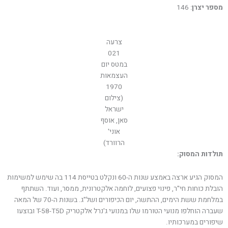
מספר יצרן
: 146
צרעה
021
במטס יום
העצמאות
1970
(צילום
ישראל
סאן, אוסף
אוני'
הרוורד)
תולדות המסוק:
המסוק הגיע ארצה באמצע שנות ה-60 ונקלט בטייסת 114 בה שימש למשימות
הובלת כוחות חי"ר, פינוי פצועים, לוחמה אלקטרונית, ממסר, ועוד. השתתף
במלחמת ששת הימים, ההתשה, יום הכיפורים ושל"ג. בשנות ה-70 של המאה
שעברה הוחלפו מנועי הטורמו שלו במנועי ג'נרל אלקטריק T-58-T5D ובוצעו
שיפורים במערכותיו.