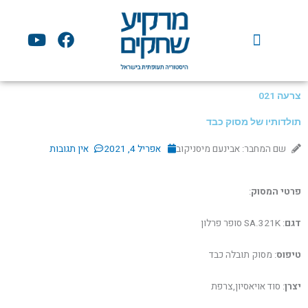
ילוג
תוכן
Y
F
o
a
u
c
t
e
u
b
צרעה 021
b
o
תולדותיו של מסוק כבד
e
o
k
שם המחבר: אבינעם מיסניקוב
אפריל 4, 2021
אין תגובות
פרטי המסוק
:
דגם
: SA.321K סופר פרלון
טיפוס
: מסוק תובלה כבד
יצרן
: סוד אויאסיון,צרפת