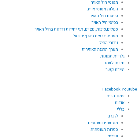
מטוסי חיל האויר
הפלות מטוסי אוייב
טייסות חיל האויר
בסיסי חיל האויר
סמלים,סיכות, פצ'ים, תגי יחידות ודרגות בחיל האויר
תעופה צבאית בארץ ישראל
גיבורי החיל
מערך ההגנה האווירית
גלריית תמונות
תירמו לאתר
יצירת קשר
Facebook
Youtube
עמוד הבית
אודות
כללי
לזכרם
מוזיאונים ואוספים
ספרות תעופתית
שירים