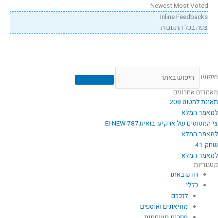
Newest
Most Voted
Inline Feedbacks
צפה בכל התגובות
חיפוש
מאמרים אחרונים
תאונת להטוט 208
למאמר המלא
צי המטוסים של ארקיע: בואינג787 EI-NEW
למאמר המלא
שחק 41
למאמר המלא
קטגוריות
חדש באתר
כללי
לזכרם
מוזיאונים ואוספים
ספרות תעופתית