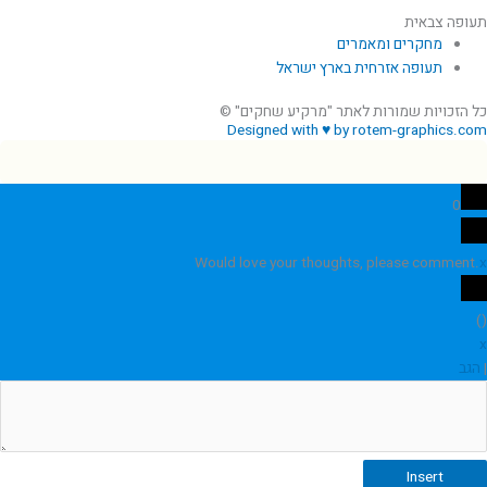
תעופה צבאית
מחקרים ומאמרים
תעופה אזרחית בארץ ישראל
כל הזכויות שמורות לאתר "מרקיע שחקים" ©
Designed with ♥ by rotem-graphics.com
0
Would love your thoughts, please comment.
x
)
(
x
|
הגב
Insert