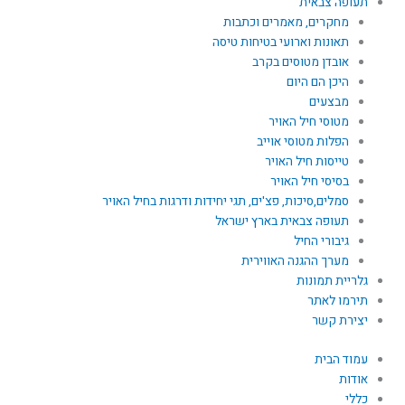
תעופה צבאית
מחקרים, מאמרים וכתבות
תאונות וארועי בטיחות טיסה
אובדן מטוסים בקרב
היכן הם היום
מבצעים
מטוסי חיל האויר
הפלות מטוסי אוייב
טייסות חיל האויר
בסיסי חיל האויר
סמלים,סיכות, פצ'ים, תגי יחידות ודרגות בחיל האויר
תעופה צבאית בארץ ישראל
גיבורי החיל
מערך ההגנה האווירית
גלריית תמונות
תירמו לאתר
יצירת קשר
עמוד הבית
אודות
כללי