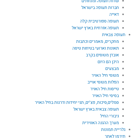
שדות תעופה ומנחתים
חברות תעופה בישראל
דאייה
תעופה ספורטיבית קלה
תעופה אזרחית בארץ ישראל
תעופה צבאית
מחקרים, מאמרים וכתבות
תאונות וארועי בטיחות טיסה
אובדן מטוסים בקרב
היכן הם היום
מבצעים
מטוסי חיל האויר
הפלות מטוסי אוייב
טייסות חיל האויר
בסיסי חיל האויר
סמלים,סיכות, פצ'ים, תגי יחידות ודרגות בחיל האויר
תעופה צבאית בארץ ישראל
גיבורי החיל
מערך ההגנה האווירית
גלריית תמונות
תירמו לאתר