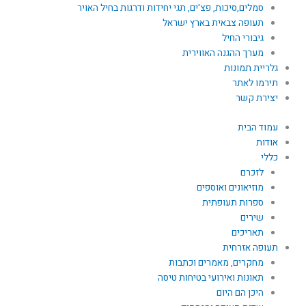
סמלים,סיכות, פצ'ים, תגי יחידות ודרגות בחיל האויר
תעופה צבאית בארץ ישראל
גיבורי החיל
מערך ההגנה האווירית
גלריית תמונות
תירמו לאתר
יצירת קשר
עמוד הבית
אודות
כללי
לזכרם
מוזיאונים ואוספים
ספרות תעופתית
שירים
תאריכים
תעופה אזרחית
מחקרים, מאמרים וכתבות
תאונות ואירועי בטיחות טיסה
היכן הם היום