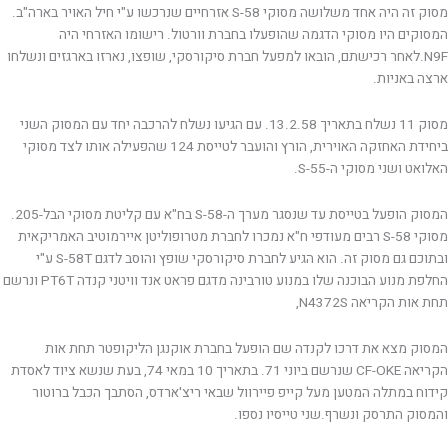
מסוק זה היה אחד משלושה מסוקי S-58 אזרחיים שנרכשו ע"י חיל האויר בארה"ב.
המסוקים היו מסוקי הדגמה שהופעלו בחברת וורטול. רישומו האזרחי היה
N9F.לאחר רכישתם, הובאו למפעל חברת סיקורסקי, שופצו, נארזו בארגזים ונשלחו
ארצה באניות.
מסוק 11 נשלח בתאריך 13.2.58. עם הגיעו נשלח להרכבה יחד עם המסוק השני
ביחידת האחזקה האוירית, הורץ והועבר לטייסת 124 שהפעילה אותו לצד מסוקי
האלואט ושני מסוקי ה-S-55.
המסוק הופעל בטייסת עד שנסגר מערך ה-S-58 בח"א עם קליטת מסוקי הבל-205.
מסוקי S-58 רבים מעודפי ח"א נמכרו לחברת מטרופוליטן איירמוטיב האמריקאית
ובתוכם גם מסוק זה. הוא הגיע לחברת סיקורסקי שופץ והוסב לדגם S-58T ע"י
החלפת מנוע הבוכנה שלו במנוע טורבינה מדגם פראט אנד וויטני קנדה PT6T ונרשם
תחת אות הקריאה N4372S,
המסוק מצא את דרכו לקנדה שם הופעל בחברת אוקנגן הליקופטר תחת אות
הקריאה CF-OKE שנרשם ביוני 71. בתאריך 10 במאי 74, בעת שנשא ציוד לאסדת
קידוח במתלה המטען מעל קייפ פיירוול שבאי ריצ'ארדס, הסתבך הכבל ברוטור
והמסוק התרסק ונשרף.שני טייסיו נספו.