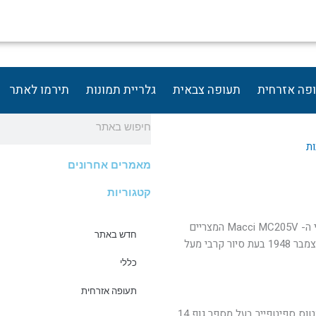
פה אזרחית
תעופה צבאית
גלריית תמונות
תירמו לאתר
חיפוש
ות
מאמרים אחרונים
קטגוריות
המפגש הראשון בין מטוסי הספיטפייר הישראליים ומטוסי ה- Macci MC205V המצריים
חדש באתר
התרחש במסגרת מבצע "חורב", במהלך צהרי יום ה- 22 בדצמבר 1948 בעת סיור קרבי מעל
כללי
תעופה אזרחית
בשעה 16:45 בצהריים טייס המח"ל רודי אוגרטן שהטיס מטוס ספיטפייר בעל מספר גוף 14