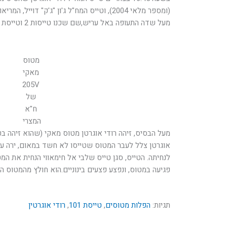
(ומספר מלאי 2004), וטייס המח"ל ג'ון "ג'ק" דו
מעל שדה התעופה באל עריש,שם שכנו טייסות 2 וטייסת 5 של ח"א המלכותי המצרי.
מטוס
מאקי
205V
של
ח"א
המצרי
מעל הבסיס, זיהה רודי אוגרטן מטוס מאקי (שהוא זיהה ב
אוגרטן צלל לעבר המטוס שטייסו לא חשד במאום, ירה עלי
לנחיתה. הטייס, סגן טייס שלבי אל חימאווי הנחית את המ
פגיעה במטוס, ונפצע פצעים בינוניים.הוא חולץ מהמטוס הה
תגיות:
הפלות מטוסים
,
טייסת 101
,
רודי אוגרטין