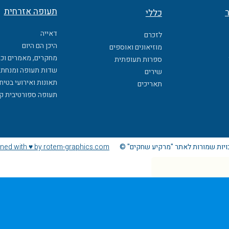
תעופה אזרחית
ר
כללי
דאייה
לזכרם
היכן הם היום
מוזיאונים ואוספים
מחקרים, מאמרים וכ
ספרות תעופתית
שדות תעופה ומנחתי
שירים
תאונות ואירועי בטיח
תאריכים
תעופה ספורטיבית ק
ויות שמורות לאתר "מרקיע שחקים" ©
ned with ♥ by rotem-graphics.com