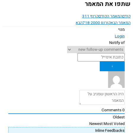
ו את המאמר
המאמר הקודם
קרנף 311
ר הבא
קורנס 2000 718
הבא
נוי
Logi
Notify o
Comments
Oldes
Newest
Most Vote
Inline Feedback