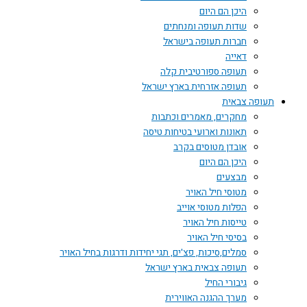
היכן הם היום
שדות תעופה ומנחתים
חברות תעופה בישראל
דאייה
תעופה ספורטיבית קלה
תעופה אזרחית בארץ ישראל
תעופה צבאית
מחקרים, מאמרים וכתבות
תאונות וארועי בטיחות טיסה
אובדן מטוסים בקרב
היכן הם היום
מבצעים
מטוסי חיל האויר
הפלות מטוסי אוייב
טייסות חיל האויר
בסיסי חיל האויר
סמלים,סיכות, פצ'ים, תגי יחידות ודרגות בחיל האויר
תעופה צבאית בארץ ישראל
גיבורי החיל
מערך ההגנה האווירית