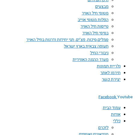
היכן הם היום
מבצעים
מטוסי חיל האויר
הפלות מטוסי אוייב
טייסות חיל האויר
בסיסי חיל האויר
סמלים,סיכות, פצ'ים, תגי יחידות ודרגות בחיל האויר
תעופה צבאית בארץ ישראל
גיבורי החיל
מערך ההגנה האווירית
גלריית תמונות
תירמו לאתר
יצירת קשר
Facebook
You
עמוד הבית
אודות
כללי
לזכרם
מוזיאונים ואוספים