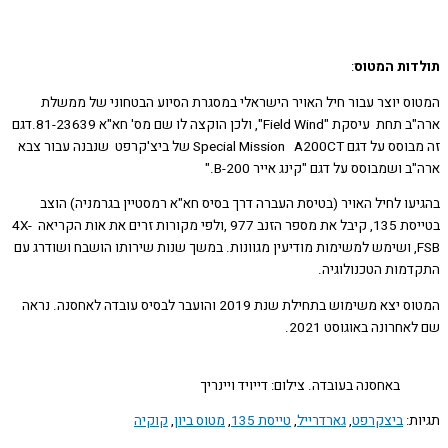
ות המטוס
:
ס יוצר עבור חיל האויר הישראלי במסגרת הסיוע הבטחוני של ממשלת
ארה"ב תחת עיסקת "Field Wind", ולכן הוקצה לו שם מס' חא"א 81-23639.דגם
זה מבוסס על דגם Special Mission A200CT של ביצ'קרפט שנבנה עבור צבא
 ושמבוסס על דגם "קינג אייר B-200."
עו לחיל האויר (בטיסת העברה דרך בסיס חא"א רמסטיין בגרמניה) הוצב
בטייסת 135, קיבל את מספר הזנב 977 ,ולפי מקורות זרים את אות הקריאה 4X-
FS, ושימש למשימות מודיעין מגוונות. במשך שנות שירותו הושבח ושודרג עם
מות הטכנולוגיה.
המטוס יצא משימוש בתחילת שנת 2019 והועבר לבסיס עובדה לאחסנה. נראה
חרונה באוגוסט 2021.
באחסנה בעובדה. צילום: דייויד ויינריך
ת:
ביצקרפט
,
גארדרייל
,
טייסת 135
,
מטוס ביון
,
קוקיה