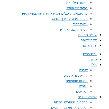
טייסות חיל האויר
בסיסי חיל האויר
סמלים,סיכות, פצ'ים, תגי יחידות ודרגות בחיל האויר
תעופה צבאית בארץ ישראל
גיבורי החיל
מערך ההגנה האווירית
גלריית תמונות
תירמו לאתר
יצירת קשר
עמוד הבית
אודות
כללי
לזכרם
מוזיאונים ואוספים
ספרות תעופתית
שירים
תאריכים
תעופה אזרחית
מחקרים, מאמרים וכתבות
תאונות ואירועי בטיחות טיסה