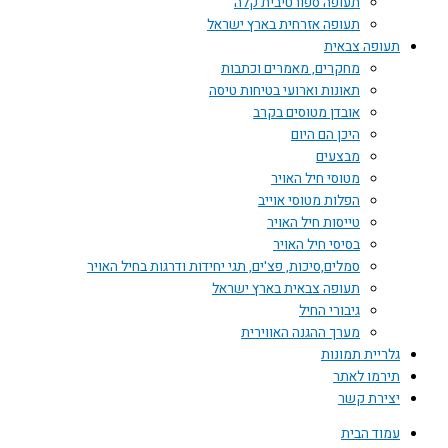
תעופה ספורטיבית קלה
תעופה אזרחית בארץ ישראל
תעופה צבאית
מחקרים, מאמרים וכתבות
תאונות וארועי בטיחות טיסה
אובדן מטוסים בקרב
היכן הם היום
מבצעים
מטוסי חיל האויר
הפלות מטוסי אוייב
טייסות חיל האויר
בסיסי חיל האויר
סמלים,סיכות, פצ'ים, תגי יחידות ודרגות בחיל האויר
תעופה צבאית בארץ ישראל
גיבורי החיל
מערך ההגנה האווירית
גלריית תמונות
תירמו לאתר
יצירת קשר
עמוד הבית