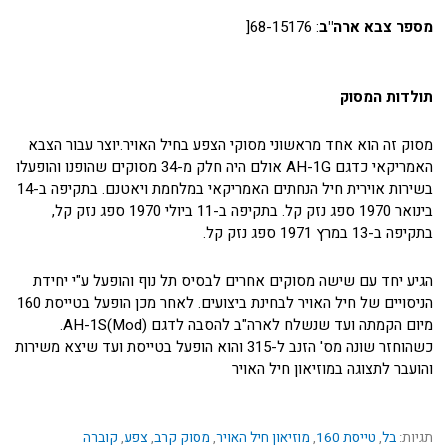
מספר צבא ארה"ב
: 68-15176[
תולדות המסוק
מסוק זה הוא אחד מראשוני מסוקי הצפע בחיל האויר.יוצר עבור הצבא
האמריקאי כדגם AH-1G אולם היה חלק מ-34 מסוקים שהופנו והופעלו
בשירות אוירית חיל הנחתים האמריקאי במלחמת ויאטנם. בתקיפה ב-14
בינואר 1970 ספג נזק קל. בתקיפה ב-11 ביולי 1970 ספג נזק קל,
בתקיפה ב-13 במרץ 1971 ספג נזק קל.
הגיע יחד עם שישה מסוקים אחרים לבסיס תל נוף והופעל ע"י יחידת
הניסויים של חיל האויר לבחינת ביצועים. לאחר מכן הופעל בטייסת 160
מיום הקמתה ועד שנשלח לארה"ב להסבה לדגם (AH-1S(Mod.
כשהוחזר שונה מס' הזנב ל-315 והוא הופעל בטייסת ועד שיצא משירות
והועבר לתצוגה במוזיאון חיל האויר
תגיות:
בל
,
טייסת 160
,
מוזיאון חיל האויר
,
מסוק קרב
,
צפע
,
קוברה