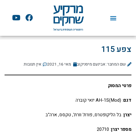
ילוג
תוכן
Y
F
o
a
u
c
t
e
u
b
צפע 115
b
o
e
o
שם המחבר: אבינעם מיסניקוב
מאי 16, 2021
k
אין תגובות
פרטי המסוק
דגם
: (AH-1S(Mod יואי קוברה
יצרן
: בל הליקופטרס, פורת' וורת', טקסס, ארה"ב
מספר יצרן
: 20710