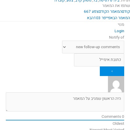
תגיות:
ביה"ס לטיסה
,
בל
,
מסוק קרב
,
צפע
,
קוברה
שתפו את המאמר
קודם
המאמר הקודם
צפע 667
המאמר הבא
פייפר 103
הבא
מנוי
Login
Notify of
Comments
0
Oldest