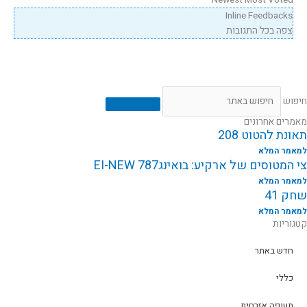
Newest
Most Voted
Inline Feedbacks
צפה בכל התגובות
חיפוש
מאמרים אחרונים
תאונת להטוט 208
למאמר המלא
צי המטוסים של ארקיע: בואינג787 EI-NEW
למאמר המלא
שחק 41
למאמר המלא
קטגוריות
חדש באתר
כללי
תעופה אזרחית