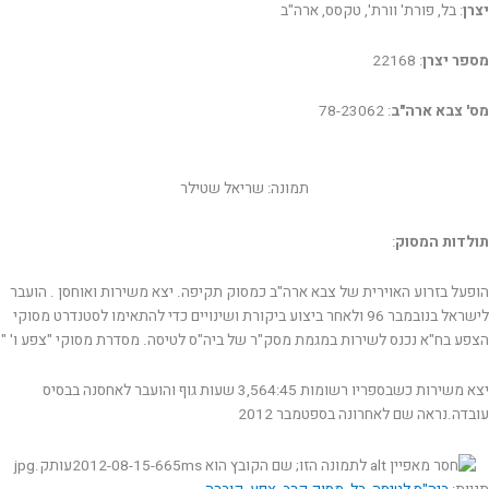
יצרן
: בל, פורת' וורת', טקסס, ארה"ב
מספר יצרן
: 22168
מס' צבא ארה"ב
: 78-23062
תמונה: שריאל שטילר
תולדות המסוק
:
הופעל בזרוע האוירית של צבא ארה"ב כמסוק תקיפה. יצא משירות ואוחסן . הועבר
לישראל בנובמבר 96 ולאחר ביצוע ביקורת ושינויים כדי להתאימו לסטנדרט מסוקי
הצפע בח"א נכנס לשירות במגמת מסק"ר של ביה"ס לטיסה. מסדרת מסוקי "צפע ו' "
יצא משירות כשבספריו רשומות 3,564:45 שעות גוף והועבר לאחסנה בבסיס
עובדה.נראה שם לאחרונה בספטמבר 2012