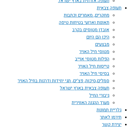
תעופה אזרחית בארץ ישראל
תעופה צבאית
מחקרים, מאמרים וכתבות
תאונות וארועי בטיחות טיסה
אובדן מטוסים בקרב
היכן הם היום
מבצעים
מטוסי חיל האויר
הפלות מטוסי אוייב
טייסות חיל האויר
בסיסי חיל האויר
סמלים,סיכות, פצ'ים, תגי יחידות ודרגות בחיל האויר
תעופה צבאית בארץ ישראל
גיבורי החיל
מערך ההגנה האווירית
גלריית תמונות
תירמו לאתר
יצירת קשר