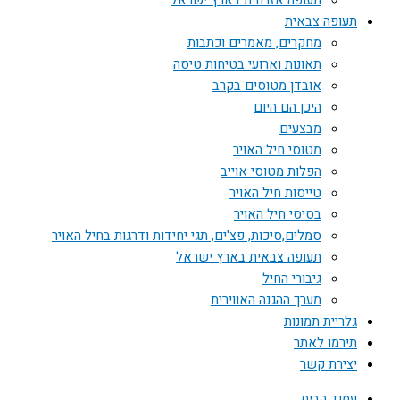
תעופה אזרחית בארץ ישראל
תעופה צבאית
מחקרים, מאמרים וכתבות
תאונות וארועי בטיחות טיסה
אובדן מטוסים בקרב
היכן הם היום
מבצעים
מטוסי חיל האויר
הפלות מטוסי אוייב
טייסות חיל האויר
בסיסי חיל האויר
סמלים,סיכות, פצ'ים, תגי יחידות ודרגות בחיל האויר
תעופה צבאית בארץ ישראל
גיבורי החיל
מערך ההגנה האווירית
גלריית תמונות
תירמו לאתר
יצירת קשר
עמוד הבית