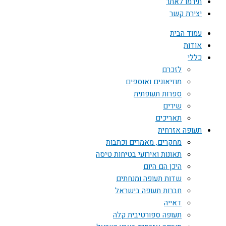
תירמו לאתר
יצירת קשר
עמוד הבית
אודות
כללי
לזכרם
מוזיאונים ואוספים
ספרות תעופתית
שירים
תאריכים
תעופה אזרחית
מחקרים, מאמרים וכתבות
תאונות ואירועי בטיחות טיסה
היכן הם היום
שדות תעופה ומנחתים
חברות תעופה בישראל
דאייה
תעופה ספורטיבית קלה