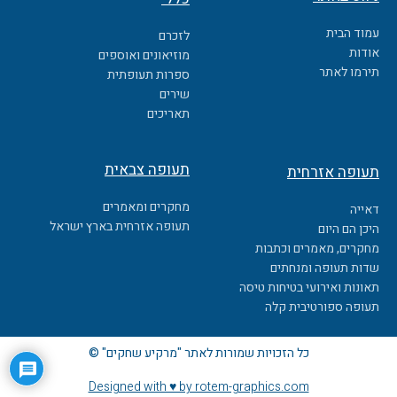
e
b
עמוד הבית
לזכרם
o
אודות
מוזיאונים ואוספים
o
תירמו לאתר
ספרות תעופתית
k
שירים
תאריכים
תעופה צבאית
תעופה אזרחית
מחקרים ומאמרים
דאייה
תעופה אזרחית בארץ ישראל
היכן הם היום
מחקרים, מאמרים וכתבות
שדות תעופה ומנחתים
תאונות ואירועי בטיחות טיסה
תעופה ספורטיבית קלה
כל הזכויות שמורות לאתר "מרקיע שחקים" ©
Designed with ♥ by rotem-graphics.com