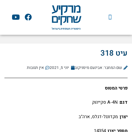
ילוג
תוכן
Y
F
o
a
u
c
t
e
u
b
b
o
עיט 318
e
o
k
שם המחבר: אבינעם מיסניקוב
יוני 5, 2021
אין תגובות
פרטי המטוס
דגם
: A-4N סקייהוק
יצרן
: מקדוננל-דגלס, ארה"ב
מספר יצרן
: 14354