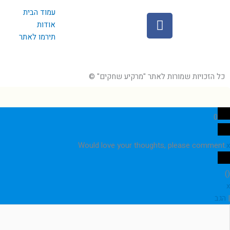
עמוד הבית
F
אודות
a
תירמו לאתר
c
e
b
כל הזכויות שמורות לאתר "מרקיע שחקים" ©
o
o
k
0
Would love your thoughts, please comment.
x
)
(
x
|
הגב