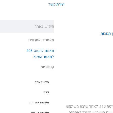
יצירת קשר
חיפוש
 תגובות
מאמרים אחרונים
תאונת להטוט 208
למאמר המלא
קטגוריות
חדש באתר
כללי
תעופה אזרחית
הועבר לחיל האויר מעודפי חיל הים האמריקאי. הופעל בטייסת 110. לאחר שיצא משימוש
א שם משימוש הועבר לאחסנה
תעופה צבאית