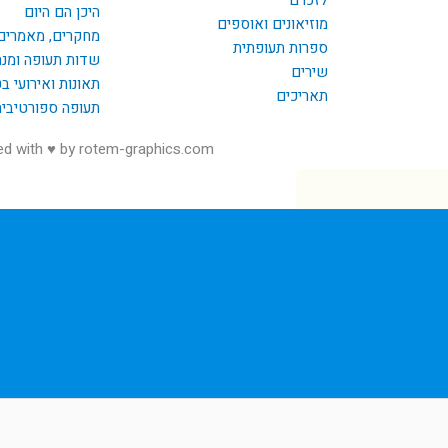
היכן הם היום
מוזיאונים ואוספים
מחקרים, מאמרים
ספרות תעופתית
שדות תעופה ומנ
שירים
תאונות ואירועי ב
תאריכים
תעופה ספורטיבי
ed with ♥ by rotem-graphics.com