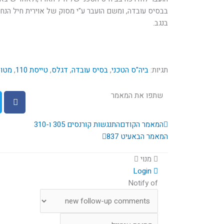
בבסיס עובדה, ומשם הועבר ע"י מסוק של אוירית חיל הנ
בנגב.
תגיות:
ביה"ס הטכני
,
בסיס עובדה
,
דגלס
,
טייסת 110
,
מטוס
שתפו את המאמר
קודם
הבא
המאמר הקודם
התנגשות קורנסים 305 ו-310
המאמר הבא
עיט 837
מנוי
Login
Notify of