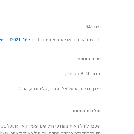
עיט 848
שם המחבר: אבינעם מיסניקוב
יוני 16, 2021
אין
פרטי המטוס
דגם
: A-4E סקייהוק
יצרן
: דגלס, מפעל אל סגונדו, קליפורניה, ארה"ב
תולדות המטוס
הועבר להדרכה בביה"ס הטכני של חיל האויר,ולאחר שיצ