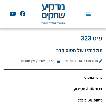
ילוג
תוכן
Y
F
o
a
u
c
t
e
u
b
עיט 323
b
o
e
o
תולדותיו של מטוס קרב
k
שם המחבר: אבינעם מיסניקוב
יולי 7, 2021
אין תגובות
פרטי המטוס
דגם
: A-4N סקייהוק
טיפוס
: מטוס קרב