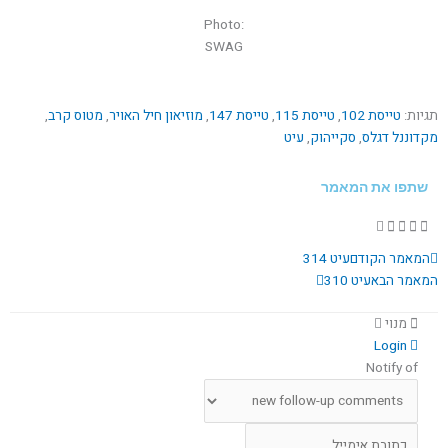
Photo:
SWAG
תגיות:
טייסת 102
,
טייסת 115
,
טייסת 147
,
מוזיאון חיל האויר
,
מטוס קרב
,
מקדוננל דגלס
,
סקייהוק
,
עיט
שתפו את המאמר
קודם
הבא
המאמר הקודם
עיט 314
המאמר הבא
עיט 310
מנוי
Login
Notify of