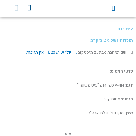
ילוג
Y
F
תוכן
o
a
u
c
t
e
עיט 311
u
b
b
o
תולדותיו של מטוס קרב
e
o
שם המחבר: אבינעם מיסניקוב
יולי 9, 2021
אין תגובות
k
פרטי המטוס
:
דגם
: A-4N סקייהוק "עיט משופר"
טיפוס
: מטוס קרב
יצרן:
מקדוננל דגלס, ארה"ב
עיט