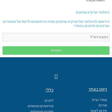
תעופה צבאית
ניוזלטר מרקיע שחקים
הירשמו לניוזלטר של מרקיע שחקים ותהיו הראשונים לדעת על מאמרים
ועדכונים חדשים באתר!
F
a
c
ניווט באתר
כללי
e
b
עמוד הבית
לזכרם
o
אודות
מוזיאונים ואוספים
o
תירמו לאתר
ספרות תעופתית