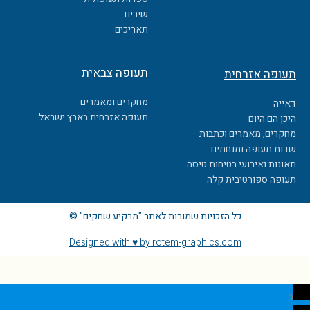
k
שירים
תאריכים
תעופה צבאית
תעופה אזרחית
מחקרים ומאמרים
דאייה
תעופה אזרחית בארץ ישראל
היכן הם היום
מחקרים, מאמרים וכתבות
שדות תעופה ומנחתים
תאונות ואירועי בטיחות טיסה
תעופה ספורטיבית קלה
כל הזכויות שמורות לאתר "מרקיע שחקים" ©
Designed with ♥ by rotem-graphics.com
0