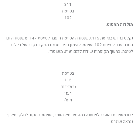
311
בטייסת
102
תולדות המטוס
:
נקלט כחדש בטייסת 115.כשנסגרה הטייסת הועבר לטייסת 147 ומשנסגרה גם
היא הועבר לטייסת 102 ושימש לאימון חניכי מגמת מתקדם קרב של ביה"ס
לטיסה. במשך תקופה זו שודרג לדגם "עייט משופר".
בטייסת
115
(באדיבות
רענן
וייס)
יצא משירות והועבר לאחסנה במוזיאון חיל האויר, ושימש כמקור לחלקי חילוף.
גנראה שנגרט.