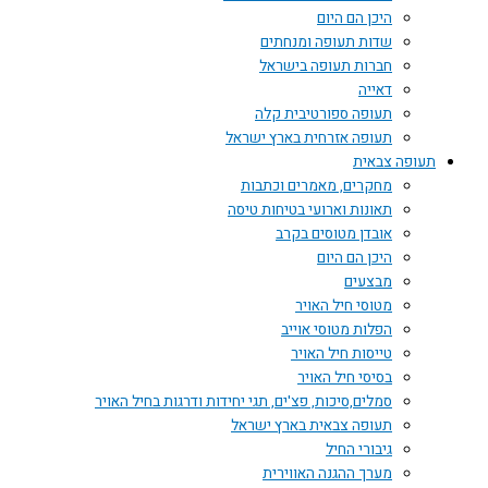
היכן הם היום
שדות תעופה ומנחתים
חברות תעופה בישראל
דאייה
תעופה ספורטיבית קלה
תעופה אזרחית בארץ ישראל
תעופה צבאית
מחקרים, מאמרים וכתבות
תאונות וארועי בטיחות טיסה
אובדן מטוסים בקרב
היכן הם היום
מבצעים
מטוסי חיל האויר
הפלות מטוסי אוייב
טייסות חיל האויר
בסיסי חיל האויר
סמלים,סיכות, פצ'ים, תגי יחידות ודרגות בחיל האויר
תעופה צבאית בארץ ישראל
גיבורי החיל
מערך ההגנה האווירית