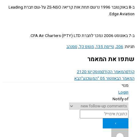
ב-8 באוקטובר 1996 נרשם תחת אות קריאה ZS-NSO על-שם חברת Leading
Edge Avia
ת:
206
,
טייסת 135
,
מטוס קל
,
ססנהב
ו את המאמר
המאמר הקודם
מוסקיטו 2120
ר הבא
ווטור 05 "המשכנע"
הבא
נוי
Logi
Notify o