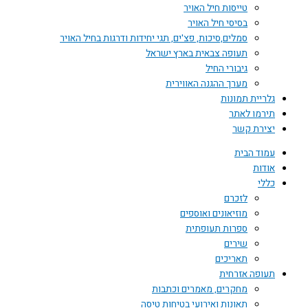
טייסות חיל האויר
בסיסי חיל האויר
סמלים,סיכות, פצ'ים, תגי יחידות ודרגות בחיל האויר
תעופה צבאית בארץ ישראל
גיבורי החיל
מערך ההגנה האווירית
גלריית תמונות
תירמו לאתר
יצירת קשר
עמוד הבית
אודות
כללי
לזכרם
מוזיאונים ואוספים
ספרות תעופתית
שירים
תאריכים
תעופה אזרחית
מחקרים, מאמרים וכתבות
תאונות ואירועי בטיחות טיסה