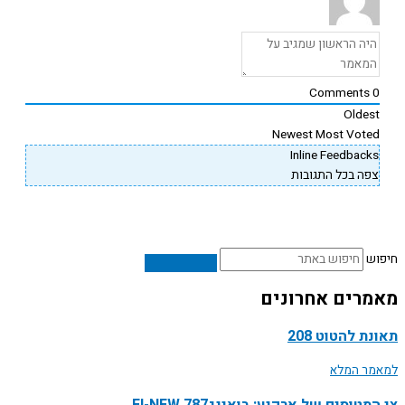
Comments
Oldes
Newest
Most Vote
Inline Feedback
פה בכל התגובות
ש
רים אחרונים
ת להטוט 208
ר המלא