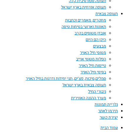
תעופה ספורטיבית קלה
תעופה אזרחית בארץ ישראל
תעופה צבאית
מחקרים, מאמרים וכתבות
תאונות וארועי בטיחות טיסה
אובדן מטוסים בקרב
היכן הם היום
מבצעים
מטוסי חיל האויר
הפלות מטוסי אוייב
טייסות חיל האויר
בסיסי חיל האויר
סמלים,סיכות, פצ'ים, תגי יחידות ודרגות בחיל האויר
תעופה צבאית בארץ ישראל
גיבורי החיל
מערך ההגנה האווירית
גלריית תמונות
תירמו לאתר
יצירת קשר
עמוד הבית