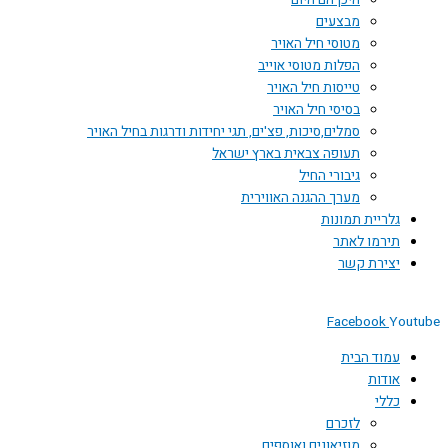
היכן הם היום
מבצעים
מטוסי חיל האויר
הפלות מטוסי אוייב
טייסות חיל האויר
בסיסי חיל האויר
סמלים,סיכות, פצ'ים, תגי יחידות ודרגות בחיל האויר
תעופה צבאית בארץ ישראל
גיבורי החיל
מערך ההגנה האווירית
גלריית תמונות
תירמו לאתר
יצירת קשר
Facebook
You
עמוד הבית
אודות
כללי
לזכרם
מוזיאונים ואוספים