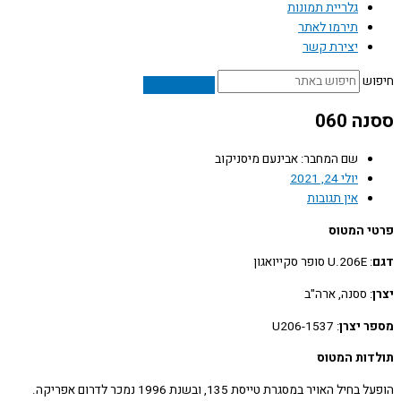
גלריית תמונות
תירמו לאתר
יצירת קשר
ש
 060
שם המחבר: אבינעם מיסניקוב
יולי 24, 2021
אין תגובות
 המטוס
: U.206E סופר סקייואגון
: ססנה, ארה"ב
 יצרן
: U206-1537
ות המטוס
ל האויר במסגרת טייסת 135, ובשנת 1996 נמכר לדרום אפריקה.