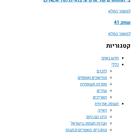
טוסים של ארקיע: בואינג787 EI-NEW
ר המלא
41
ר המלא
וריות
חדש באתר
כללי
לזכרם
מוזיאונים ואוספים
ספרות תעופתית
שירים
תאריכים
תעופה אזרחית
דאייה
היכן הם היום
חברות תעופה בישראל
מחקרים, מאמרים וכתבות