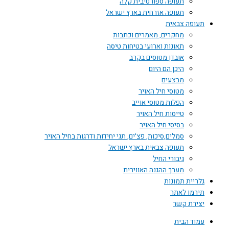
תעופה ספורטיבית קלה
תעופה אזרחית בארץ ישראל
תעופה צבאית
מחקרים, מאמרים וכתבות
תאונות וארועי בטיחות טיסה
אובדן מטוסים בקרב
היכן הם היום
מבצעים
מטוסי חיל האויר
הפלות מטוסי אוייב
טייסות חיל האויר
בסיסי חיל האויר
סמלים,סיכות, פצ'ים, תגי יחידות ודרגות בחיל האויר
תעופה צבאית בארץ ישראל
גיבורי החיל
מערך ההגנה האווירית
גלריית תמונות
תירמו לאתר
יצירת קשר
עמוד הבית