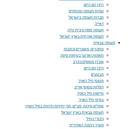
היכן הם היום
שדות תעופה ומנחתים
חברות תעופה בישראל
דאייה
תעופה ספורטיבית קלה
תעופה אזרחית בארץ ישראל
תעופה צבאית
מחקרים, מאמרים וכתבות
תאונות וארועי בטיחות טיסה
אובדן מטוסים בקרב
היכן הם היום
מבצעים
מטוסי חיל האויר
הפלות מטוסי אוייב
טייסות חיל האויר
בסיסי חיל האויר
סמלים,סיכות, פצ'ים, תגי יחידות ודרגות בחיל האויר
תעופה צבאית בארץ ישראל
גיבורי החיל
מערך ההגנה האווירית