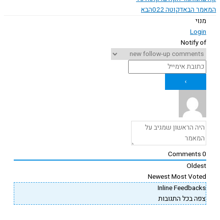
ר הבא
דקוטה 022
הבא
נוי
Logi
Notify o
Comments
Oldes
Newest
Most Vote
Inline Feedback
פה בכל התגובות