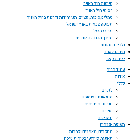
טייסות חיל האויר
בסיסי חיל האויר
סמלים,סיכות, פצ'ים, תגי יחידות ודרגות בחיל האויר
תעופה צבאית בארץ ישראל
גיבורי החיל
מערך ההגנה האווירית
גלריית תמונות
תירמו לאתר
יצירת קשר
עמוד הבית
אודות
כללי
לזכרם
מוזיאונים ואוספים
ספרות תעופתית
שירים
תאריכים
תעופה אזרחית
מחקרים, מאמרים וכתבות
תאונות ואירועי בטיחות טיסה