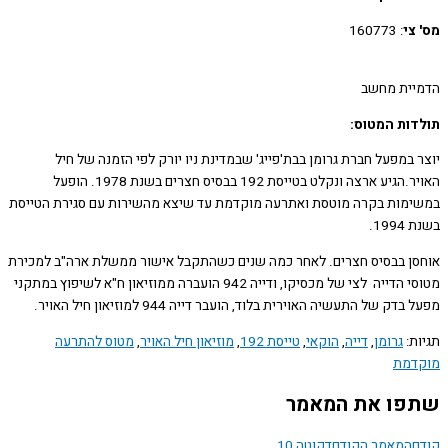
צי
: 160773
ית מחשב
ות המטוס:
במפעל חברת גרומן בבת'פייג' שבמדינת ניו יורק לפי הזמנה של חיל
האויר.הגיע ארצה ונקלט בטייסת 192 בבסיס חצרים בשנת 1978. הופעל
מות בקרה מוטסת ואתרעה מוקדמת עד שיצא מהשירות עם סגירת הטייסת
19.
ן בבסיס חצרים. לאחר כמה שנים כשהתקבל אישור ממשלת ארה"ב למכירת
מטוסי הדייה לצי של מכסיקו, ודייה 942 הועברה ממוזיאון ח"א לשיפוץ במתקני
דק של התעשיה האוירית בלוד, הועבר דייה 944 למוזיאון חיל האויר.
ת:
גרומן
,
דייה
,
הוקאי
,
טייסת 192
,
מוזיאון חיל האויר
,
מטוס להתרעה
מת
ו את המאמר
המאמר הקודם
דקוטה 10