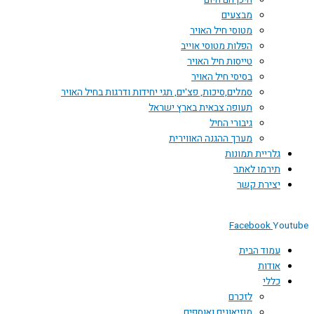
היכן הם היום
מבצעים
מטוסי חיל האויר
הפלות מטוסי אוייב
טייסות חיל האויר
בסיסי חיל האויר
סמלים,סיכות, פצ'ים, תגי יחידות ודרגות בחיל האויר
תעופה צבאית בארץ ישראל
גיבורי החיל
מערך ההגנה האווירית
גלריית תמונות
תירמו לאתר
יצירת קשר
Facebook
You
עמוד הבית
אודות
כללי
לזכרם
מוזיאונים ואוספים