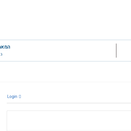
המאמ
בי 17 
Login