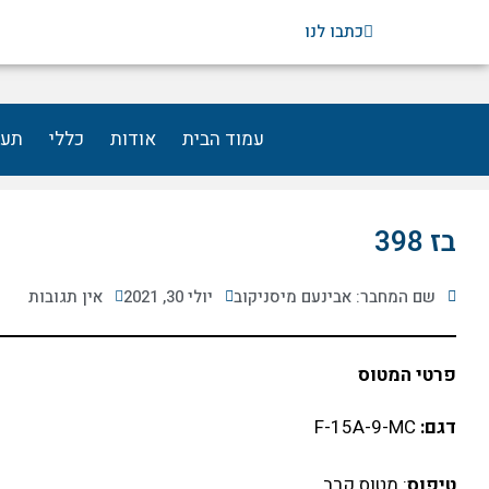
ילוג
כתבו לנו
תוכן
עמוד הבית
אודות
כללי
תעו
בז 398
שם המחבר: אבינעם מיסניקוב
יולי 30, 2021
אין תגובות
פרטי המטוס
דגם:
F-15A-9-MC
טיפוס
: מטוס קרב