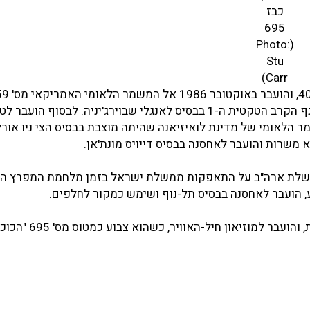
כבז
695
(Photo:
Stu
Carr)
אורלינס. לאחר מכן הועבר לטייסת הקרב הטקטית ה-71 של כנף הקרב הטקטית ה-1 בבסיס לאנגלי שבוירג'יניה. לבסוף ה
-122 של להק הקרב הטקטי ה-159 של המשמר הלאומי של מדינת לואיזיאנה שהיתה מוצבת בבסיס הצי ניו
199, במסגרת עיסקת "בז 5" כתרומת ממשלת ארה"ב על התאפקות ממשלת ישראל בזמן מלחמת המפר
בנובמבר 1999 שופץ לתצוגה על-ידי יחידת האחזקה האווירית