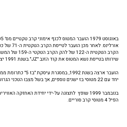
הקרב הטקטית ה
שירותו בטייסת נשא המטוס את קוד הזנב "JZ".בשנת 1991 יצא משרות והועבר לאחסנה בבסיס דייויס מונת'אן.
הועבר ארצה בשנת 2
יחד עם 22 מטוסי בז ישנים נוספים, אך בשל מצבו הטכני הגרוע, הועבר לאחסנה בבסיס תל-נוף ושימש כמקור לחלפים.
הפיל 4 מטוסי קרב סוריים.