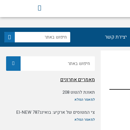
F
a
c
e
b
חיפוש
יצירת קשר
o
o
k
חיפוש
מאמרים אחרונים
תאונת להטוט 208
למאמר המלא
צי המטוסים של ארקיע: בואינג787 EI-NEW
למאמר המלא