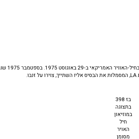
המטוס היה הראשון מבין מטוסי בלוק
בז 398
בתצוגה
במוזיאון
חיל
האויר
מסומן