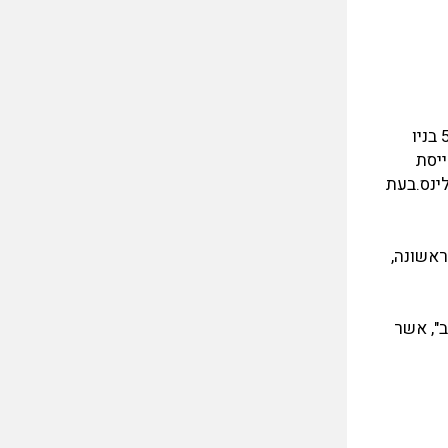
באוגוסט 1979 הועבר המטוס לכנף אימוני קרב טקטיים מס' 405, והועבר באוקטובר 1986 אל המשמר הלאומי האמריקאי מס' 59 בניו
ועבר לטייסת
 אורלינס.בעת
ץ הראשונה,
, והועבר למוזיאון חיל-האוויר, כשהוא צבוע כמטוס מס' 695 "הכוכב", אשר