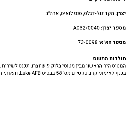
יצרן:
מקדוננל-דגלס, סנט לואיס, ארה"ב
מספר יצרן:
0040/A032
מספר חא"א
: 73-0098
תולדות המטוס
בכנף לאימוני קרב טקטיים מס' 58 בבסיס Luke AFB, והאותיות LA, המסמלות את הבסיס אליו השתייך, צוירו על זנבו.