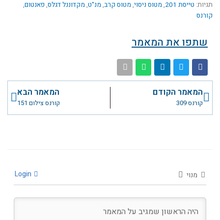
תגיות:
טייסת 201
,
מטוס ניסוי
,
מטוס קרב
,
מנ"ט
,
מקדוננל דגלס
,
פאנטום
,
קורנס
שתפו את המאמר
קודם
הבא
המאמר הקודם
המאמר הבא
קורנס 309
קורנס צילום 151
Login
מנוי