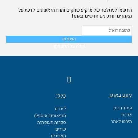
הירשמו לניוזלטר של מרקיע שחקים ותהיו הראשונים לדעת על
מאמרים ועדכונים חדשים באתר!
תודה על הרשמתך
F
a
c
ניווט באתר
כללי
e
b
עמוד הבית
לזכרם
o
אודות
מוזיאונים ואוספים
o
תירמו לאתר
ספרות תעופתית
k
שירים
תאריכים