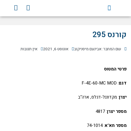
ילוג
Y
F
תוכן
o
a
u
c
t
e
u
b
קורנס 295
b
o
e
o
שם המחבר: אבינעם מיסניקוב
אוגוסט 6, 2021
אין תגובות
k
פרטי המטוס
דגם
: F-4E-60-MC MOD
יצרן
: מקדוננל-דגלס, ארה"ב
מספר יצרן
: 4817
מספר חא"א
: 74-1014