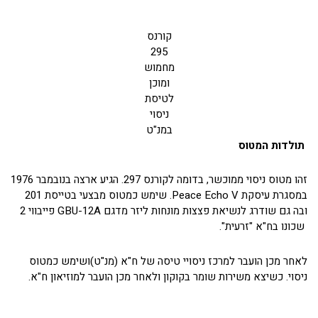
קורנס
295
מחמוש
ומוכן
לטיסת
ניסוי
במנ"ט
תולדות המטוס
זהו מטוס ניסוי ממוכשר, בדומה לקורנס 297. הגיע ארצה בנובמבר 1976
במסגרת עיסקת Peace Echo V. שימש כמטוס מבצעי בטייסת 201
ובה גם שודרג לנשיאת פצצות מונחות ליזר מדגם GBU-12A פייבווי 2
שכונו בח"א "זרעית".
לאחר מכן הועבר למרכז ניסויי טיסה של ח"א (מנ"ט)ושימש כמטוס
ניסוי. כשיצא משירות שומר בקוקון ולאחר מכן הועבר למוזיאון ח"א.