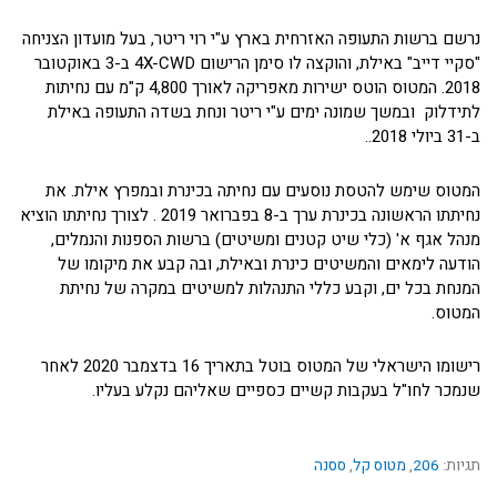
נרשם ברשות התעופה האזרחית בארץ ע"י רוי ריטר, בעל מועדון הצניחה
"סקיי דייב" באילת, והוקצה לו סימן הרישום 4X-CWD ב-3 באוקטובר
2018. המטוס הוטס ישירות מאפריקה לאורך 4,800 ק"מ עם נחיתות
לתידלוק ובמשך שמונה ימים ע"י ריטר ונחת בשדה התעופה באילת
ב-31 ביולי 2018..
המטוס שימש להטסת נוסעים עם נחיתה בכינרת ובמפרץ אילת. את
נחיתתו הראשונה בכינרת ערך ב-8 בפברואר 2019 . לצורך נחיתתו הוציא
מנהל אגף א' (כלי שיט קטנים ומשיטים) ברשות הספנות והנמלים,
הודעה לימאים והמשיטים כינרת ובאילת, ובה קבע את מיקומו של
המנחת בכל ים, וקבע כללי התנהלות למשיטים במקרה של נחיתת
המטוס.
רישומו הישראלי של המטוס בוטל בתאריך 16 בדצמבר 2020 לאחר
שנמכר לחו"ל בעקבות קשיים כספיים שאליהם נקלע בעליו.
תגיות:
206
,
מטוס קל
,
ססנה