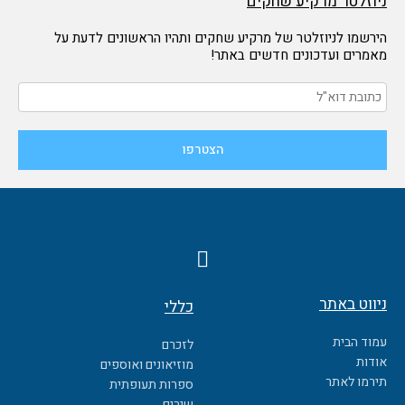
ניוזלטר מרקיע שחקים
הירשמו לניוזלטר של מרקיע שחקים ותהיו הראשונים לדעת על
מאמרים ועדכונים חדשים באתר!
F
a
c
ניווט באתר
כללי
e
b
עמוד הבית
לזכרם
o
אודות
מוזיאונים ואוספים
o
תירמו לאתר
ספרות תעופתית
שירים