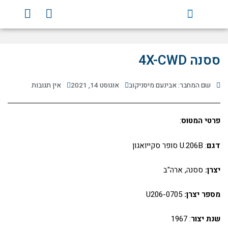
ילוג
Y
F
תוכן
o
a
u
c
t
e
u
b
ססנה 4X-CWD
b
o
e
o
שם המחבר: אבינעם מיסניקוב
אוגוסט 14, 2021
אין תגובות
k
פרטי המטוס
:
דגם
: U.206B סופר סקייואגון
יצרן:
ססנה, ארה"ב
מספר יצרן:
U206-0705
שנת יצור
: 1967