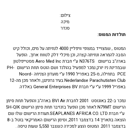
צילום:
מיכה
סנדר
תולדות המטוס:
המטוס , שמצוייד במצופי וויפליין 4000 לנחיתה על מים, וכולל קיט
הסבה להמראה ונחיתה קצרה, וכן מיכלי דלק לטווח ארוך, הופעל
בארה"ב ברישום N376TS ע"י חברת Aero Med Inc מסטייפלטון
שבמדינת ניו יורק.נמכר למפעיל בהולנד ושם הוטס תחת הרישום PH-
PCE בתחילה, מ-25 באפריל 1990 ע"י מועדון הצניחה Noord-
Nederlandse Parachutisten Club.בעיר גרונינגן, ולאחר מכן מה-12
באפריל 1999 ע"י ע"י חברת General Enterprises BV באלדה.
נמכר ב-22 באוגוסט 2001 לחברת BVI Air בארה"ב והופעל תחת סימן
הרישום N79MT.לאחר מכן הופעל בזנזיבר תחת סימן הרישום 5H-QIK
ע"י חברת SEAPLANES AFRICA CO. LTD.תעודת הרישום שלו שם
הוצאה בתאריך 14 בדצמבר 2011, וסימן הרישום האמריקאי בוטל ב-8
בדצמבר 2011. המטוס הוצע למכירה כשצבר 5,550 שעות טיסה .