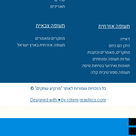
k
תאריכים
תעופה צבאית
תעופה אזרחית
מחקרים ומאמרים
דאייה
תעופה אזרחית בארץ ישראל
היכן הם היום
מחקרים, מאמרים וכתבות
שדות תעופה ומנחתים
תאונות ואירועי בטיחות טיסה
תעופה ספורטיבית קלה
כל הזכויות שמורות לאתר "מרקיע שחקים" ©
Designed with ♥ by rotem-graphics.com
0