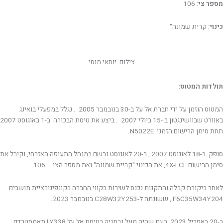
מספר צי
: 106
כינוי
: קרית שמונה"
צילום: יוחאי מוסי
תולדות המטוס
:
המטוס הוזמן על ידי חברת אל על ב-30 בנובמבר 2005 . נגלל במפעלי בואינג
באוורט שבוושינגטון ב -15 ביולי 2007 . ביצע את טיסת הבכורה ב-1 באוגוסט 2007
תחת סימן הרישום הזמני N5022E.
סופק ב-18 לאוגוסט 2007 , ב-20 לאוגוסט נרשם במנהל התעופה האזרחי, וקיבל את
סימן הרישום 4X-ECF, את הכינוי "קריית שמונה" ואת מספר הצי – 106.
לאחר ביקורת קבלה והתקנות נכנס לשירות בקווי החברה בקונפיגורציית מושבים
F6C35W34Y204 , ששונתה ל-C28W32Y253 בנובמבר 2023.
ב-20 באפריל 2023 ,בעת שהיה מעל גרמניה בטיסת אל על LY338 מאמסטרדם