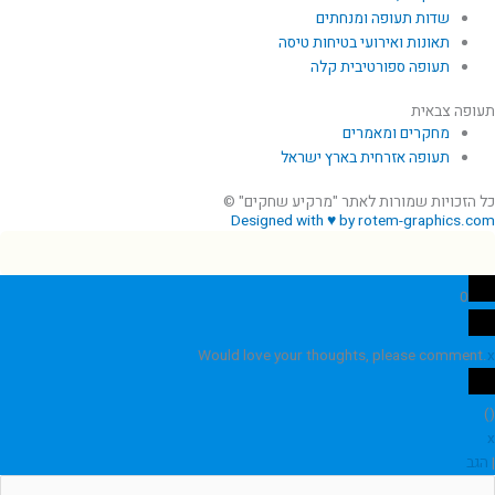
שדות תעופה ומנחתים
תאונות ואירועי בטיחות טיסה
תעופה ספורטיבית קלה
תעופה צבאית
מחקרים ומאמרים
תעופה אזרחית בארץ ישראל
כל הזכויות שמורות לאתר "מרקיע שחקים" ©
Designed with ♥ by rotem-graphics.com
0
Would love your thoughts, please comment.
x
)
(
x
|
הגב