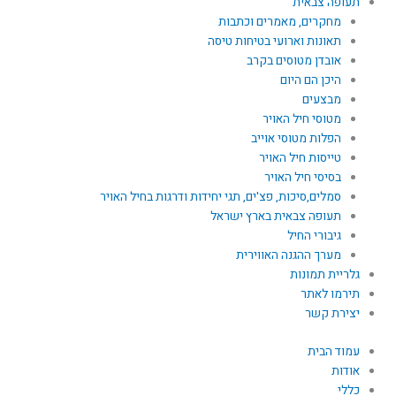
תעופה צבאית
מחקרים, מאמרים וכתבות
תאונות וארועי בטיחות טיסה
אובדן מטוסים בקרב
היכן הם היום
מבצעים
מטוסי חיל האויר
הפלות מטוסי אוייב
טייסות חיל האויר
בסיסי חיל האויר
סמלים,סיכות, פצ'ים, תגי יחידות ודרגות בחיל האויר
תעופה צבאית בארץ ישראל
גיבורי החיל
מערך ההגנה האווירית
גלריית תמונות
תירמו לאתר
יצירת קשר
עמוד הבית
אודות
כללי