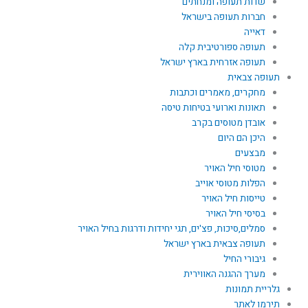
שדות תעופה ומנחתים
חברות תעופה בישראל
דאייה
תעופה ספורטיבית קלה
תעופה אזרחית בארץ ישראל
תעופה צבאית
מחקרים, מאמרים וכתבות
תאונות וארועי בטיחות טיסה
אובדן מטוסים בקרב
היכן הם היום
מבצעים
מטוסי חיל האויר
הפלות מטוסי אוייב
טייסות חיל האויר
בסיסי חיל האויר
סמלים,סיכות, פצ'ים, תגי יחידות ודרגות בחיל האויר
תעופה צבאית בארץ ישראל
גיבורי החיל
מערך ההגנה האווירית
גלריית תמונות
תירמו לאתר