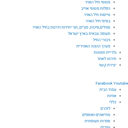
מטוסי חיל האויר
הפלות מטוסי אוייב
טייסות חיל האויר
בסיסי חיל האויר
סמלים,סיכות, פצ'ים, תגי יחידות ודרגות בחיל האויר
תעופה צבאית בארץ ישראל
גיבורי החיל
מערך ההגנה האווירית
גלריית תמונות
תירמו לאתר
יצירת קשר
Facebook
Youtube
עמוד הבית
אודות
כללי
לזכרם
מוזיאונים ואוספים
ספרות תעופתית
שירים