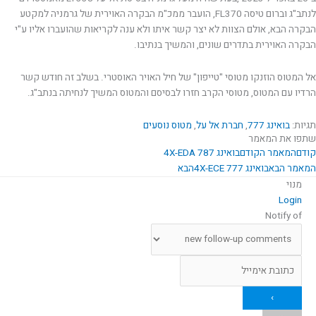
לנתב"ג וברום טיסה FL370, הועבר ממכ"מ הבקרה האוירית של גרמניה למקטע
הבקרה הבא, אולם הצוות לא יצר קשר איתו ולא ענה לקריאות שהועברו אליו ע"י
הבקרה האוירית בתדרים שונים, והמשיך בנתיבו.
אל המטוס הוזנקו מטוסי "טייפון" של חיל האויר האוסטרי. בשלב זה חודש קשר
הרדיו עם המטוס, מטוסי הקרב חזרו לבסיסם והמטוס המשיך לנחיתה בנתב"ג.
תגיות:
בואינג 777
,
חברת אל על
,
מטוס נוסעים
שתפו את המאמר
קודם
המאמר הקודם
בואינג 787 4X-EDA
המאמר הבא
בואינג 777 4X-ECE
הבא
מנוי
Login
Notify of