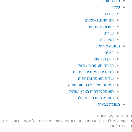
חדש באתר
כללי
לזכרם
מוזיאונים ואוספים
ספרות תעופתית
שירים
תאריכים
תעופה אזרחית
דאייה
היכן הם היום
חברות תעופה בישראל
מחקרים, מאמרים וכתבות
שדות תעופה ומנחתים
תאונות ואירועי בטיחות טיסה
תעופה אזרחית בארץ ישראל
תעופה ספורטיבית קלה
תעופה צבאית
ניוזלטר מרקיע שחקים
הירשמו לניוזלטר של מרקיע שחקים ותהיו הראשונים לדעת על מאמרים ועדכונים
חדשים באתר!