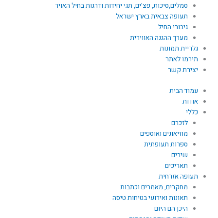
סמלים,סיכות, פצ'ים, תגי יחידות ודרגות בחיל האויר
תעופה צבאית בארץ ישראל
גיבורי החיל
מערך ההגנה האווירית
גלריית תמונות
תירמו לאתר
יצירת קשר
עמוד הבית
אודות
כללי
לזכרם
מוזיאונים ואוספים
ספרות תעופתית
שירים
תאריכים
תעופה אזרחית
מחקרים, מאמרים וכתבות
תאונות ואירועי בטיחות טיסה
היכן הם היום