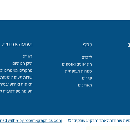
תעופה אזרחית
ר
כללי
דאייה
לזכרם
היכן הם היום
מוזיאונים ואוספים
מחקרים, מאמרים וכ
ספרות תעופתית
שדות תעופה ומנחתי
שירים
תאונות ואירועי בטיח
תאריכים
תעופה ספורטיבית ק
ויות שמורות לאתר "מרקיע שחקים" ©
ned with ♥ by rotem-graphics.com