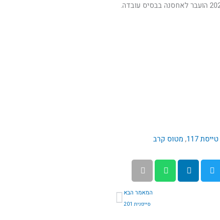
יצא משירות. לאחר מכן פורקו מנועו וכנפיו, ובאוקטובר 2020 הועבר לאחסנה בבסיס עובדה.
טייסת 117
,
מטוס קרב
הבא
המאמר הבא
סייפנית 201