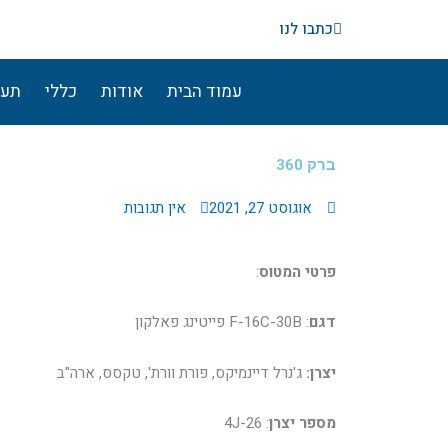
ילוג
כתבו לנו
תוכן
עמוד הבית
אודות
כללי
תעו
ברק 360
אוגוסט 27, 2021
אין תגובות
פרטי המטוס
:
דגם
: F-16C-30B פייטינג פאלקון
יצרן:
ג'נרל דיינמיקס, פורת וורת', טקסס, ארה"ב
מספר יצרן
: 4J-26