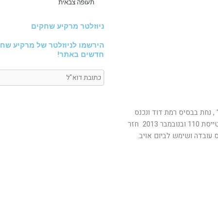
תעופה צבאית
ניוזלטר מרקיע שחקים
הירשמו לניוזלטר של מרקיע שחק
חדשים באתר!
מטוס סופק לחיל האויר תחת עיסקת "Peace Marble II" , נחת בבסיס רמת דוד ונכנס
לשירות בטייסת 117 ביוני 1994. בדצמבר 2010 הועבר לטייסת 110 ובנובמבר 2013 חזר