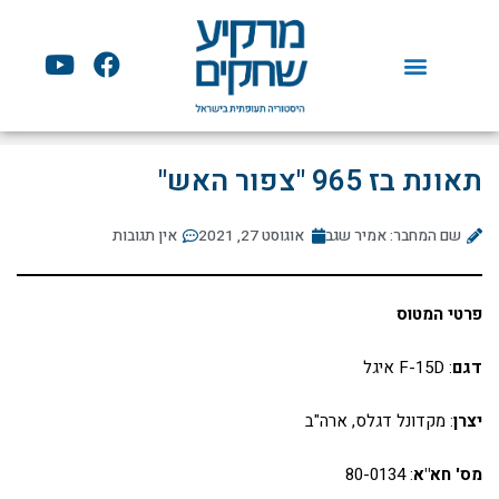
ילוג
תוכן
Y
F
o
a
u
c
t
e
u
b
תאונת בז 965 "צפור האש"
b
o
e
o
שם המחבר: אמיר שגב
אוגוסט 27, 2021
אין תגובות
k
פרטי המטוס
דגם
: F-15D איגל
יצרן
: מקדונל דגלס, ארה"ב
מס' חא"א
: 80-0134