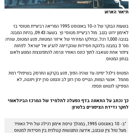
תיאור הארוע
בשעות הבוקר של ה-10 באוגוסט 1995 המריאה רביעיית מטוסי בז
לאימון ירוט בנגב. מול רביעיית מטוסי נץ. בשעה 09:43, בהיות המבנה
בגובה 1,000 רגל, ובחלקו המזרחי של איזור המטווח, פגע המטוס, שהיה
מס' 3 במבנה בלהקת חסידות שהקדימה להגיע אל ישראל. לפחות
ציפור אחת נשאבה לתוך כונס האוויר וגרמה להתפוצצות המנוע ולאש
בגחון המטוס.
המטוס גילגל ימינה עד שהיה הפוך, פגע בקרקע התרסק בשיפולי רמת
מחמל . אנשי הצוות, הטייס סרן רונן לב והנווט סרן ירון ויונטה, לא
הספיקו לנטוש ונספו.
כך נכתב על התאונה בדף הפעלה לתלמיד של המרכז הבינלאומי
לחקר נדידת הציפורים בלטרון:
"ב- 10 באוגוסט 1995, במהלך טיסת אימון רגילה של חיל האוויר
מעל נחל צין שבנגב, אירעה התנגשות קטלנית בין חסידות למטוס