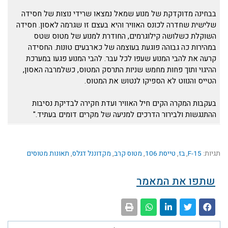
בבחינה מדוקדקת של מנוע שמאל נמצאו שרידי נוצות של חסידה
שלישית שחדרה לכונס האוויר והיא בעצם זו שגרמה לאסון. חסידה
השוקלת כשלושה קילוגרמים, החודרת למנוע של מטוס שטס
במהירות כה גבוהה פוגעת בעוצמה של כארבעים טונות. החסידה
קרעה את להבי המנוע שעפו לכל עבר. להבי המנוע פגעו במערכת
ההיגוי ותוך פחות מחמש שניות התרסק המטוס, כשלמרבה האסון,
הטייס והנווט לא הספיקו לנטוש את המטוס.
בעקבות המקרה הקים חיל האוויר ועדת חקירה לבדיקת נסיבות
ההתנגשות ולבירור הדרכים למניעה של מקרים דומים בעתיד."
תגיות:
F-15
,
בז
,
טייסת 106
,
מטוס קרב
,
מקדוננל דגלס
,
תאונות מטוסים
שתפו את המאמר
קודם
הבא