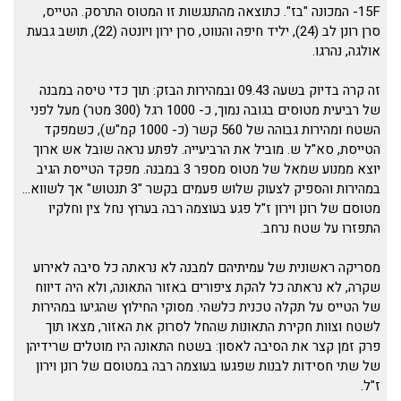
15F- המכונה "בז". כתוצאה מהתנגשות זו המטוס התרסק. הטייס,
סרן רונן לב (24), יליד חיפה והנווט, סרן ירון ויונטה (22), תושב גבעת
אולגה, נהרגו.
זה קרה בדיוק בשעה 09.43 ובמהירות הבזק: תוך כדי טיסה במבנה
של רביעית מטוסים בגובה נמוך, כ- 1000 רגל (300 מטר) מעל לפני
השטח ומהירות גבוהה של 560 קשר (כ- 1000 קמ"ש), כשמפקד
הטייסת, סא"ל ש. מוביל את הרביעייה. לפתע נראה שובל אש ארוך
יוצא ממנוע שמאל של מטוס מספר 3 במבנה. מפקד הטייסת הגיב
במהירות והספיק לצעוק שלוש פעמים בקשר "3 תנטוש" אך לשווא…
מטוסם של רונן וירון ז"ל פגע בעוצמה רבה בערוץ נחל צין וחלקיו
התפזרו על שטח נרחב.
מסריקה ראשונית של עמיתיהם למבנה לא נראתה כל סיבה לאירוע
שקרה, לא נראתה כל להקת ציפורים באזור התאונה, ולא היה דיווח
של הטייס על תקלה טכנית כלשהי. מסוקי החילוץ שהגיעו במהירות
לשטח וצוות חקירת התאונות שהחל לסרוק את האזור, מצאו תוך
פרק זמן קצר את הסיבה לאסון: בשטח התאונה היו מוטלים שרידיהן
של שתי חסידות לבנות שפגעו בעוצמה רבה במטוסם של רונן וירון
ז"ל.