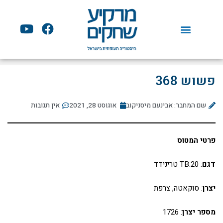
ילוג
תוכן
Y
F
o
a
u
c
t
e
u
b
פשוש 368
b
o
e
o
שם המחבר: אבינעם מיסניקוב
אוגוסט 28, 2021
k
אין תגובות
פרטי המטוס
דגם
: TB.20 טרינידד
יצרן
: סוקאטה, צרפת
מספר יצרן
: 1726