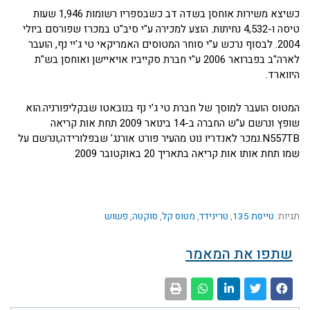
כשיצא משירות אוחסן בשדה דב כשבספריו רשומות 1,946 שעות
טיסה ו-4,532 נחיתות. הוצע למכירה ע"י סיב"ט במכרז שפורסם ביולי
2004. לבסוף נרכש ע"י סוחר המטוסים האמריקאי טי ג'יי נף, הועבר
לארה"ב בפברואר 2006 ע"י חברת סקייביו אויאיישן ואוחסן בש"ת
היווארד.
המטוס הועבר למוסך של חברת טי ג'י נף בנובאטו שבקליפורניה.הוא
שופץ ונרשם ע"ש החברה ב-14 בינואר 2009 תחת אות קריאה
N557TB.נמכר לאנדריו נוט מהעיר פורט אורנג' שבפלורידה,ונרשם על
שמו תחת אותו אות קריאה בתאריך 20 באוקטובר 2009
תגיות:
טייסת 135
,
טרינידד
,
מטוס קל
,
סוקטה
,
פשוש
שתפו את המאמר