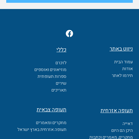
F
a
c
ניווט באתר
כללי
e
b
עמוד הבית
לזכרם
o
אודות
מוזיאונים ואוספים
o
תירמו לאתר
ספרות תעופתית
k
שירים
תאריכים
תעופה צבאית
תעופה אזרחית
מחקרים ומאמרים
דאייה
תעופה אזרחית בארץ ישראל
היכן הם היום
מחקרים, מאמרים וכתבות