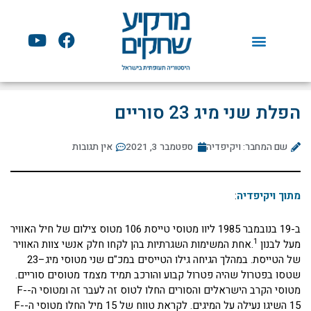
ילוג
תוכן
Y
F
o
a
u
c
t
e
u
b
הפלת שני מיג 23 סוריים
b
o
e
o
שם המחבר: ויקיפדיה
ספטמבר 3, 2021
אין תגובות
k
מתוך ויקיפדיה
:
ב-19 בנובמבר 1985 ליוו מטוסי טייסת 106 מטוס צילום של חיל האוויר
1
מעל לבנון
.אחת המשימות השגרתיות בהן לקחו חלק אנשי צוות האוויר
של הטייסת. במהלך הגיחה גילו הטייסים במכ"ם שני מטוסי מיג–23
שטסו בפטרול שהיה פטרול קבוע והורכב תמיד מצמד מטוסים סוריים.
מטוסי הקרב הישראלים והסורים החלו לטוס זה לעבר זה ומטוסי ה-F-
15 השיגו נעילה על המיגים. לקראת טווח של 15 מיל החלו מטוסי ה-F-