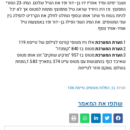
ושבר ימינה ומיד אחריו ירו בן–דור ופז את הטיל שלהם. המיג-23 הסורי
התפוצץ. פז היה היחיד שראה טיל מתפוצץ מתחת למטוס אך לא יכל
להיות בטוח מי שיגר אותו ובסוף הוחלט לחלק את הקרדיט להפלה בין
שני המטוסים. את המיג השני הפילו בן–דור ופז באמצעות טיל
אוויר-אוויר נוסף.
1.
הערת המערכת
:אלו היו מטוסי קורנס לצילום של טייסת 119
2.
הערת המערכת
:מטוס בז 840 "קומנדו"
3.
הערת המערכת
:מטוס בז 957 "מרקיע שחקים".זהו אותו מטוס
שאיבד כנף בהתנגשות עם מטוס עייט 374 בתאריך 1.5.83,הונחת
בשלום ,שוקם וחזר לטייסת.
תגיות:
בז
,
הפלות מטוסים
,
טייסת 106
שתפו את המאמר
קודם
הבא