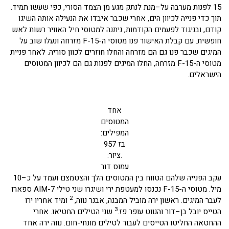
15 לפנות מערבה על–מנת לנתק מגע מן הצמד הסורי, כפי שעשו תמיד.
תוך כדי פנייה לכיוון הים, אחרי שכבר איבדו את הנעילה אותה השיגו
קודם, ובניגוד לפעמים הקודמות, ניתנה למטוסי חיל האוויר רשות לאש
חופשית. עם קבלת האישור פנו מטוסי ה-F-15 מזרחה ונעלו שוב על
המיגים שכבר פנו גם הם מזרחה והחלו חוזרים לכוון סוריה. לאחר פניית
מטוסי ה-F-15 מזרחה, החלו המיגים לפנות גם הם לכיוון המטוסים
הישראלים.
אחד
המטוסים
המפילים:
בז 957
.ציור:
עמוס דור
עקב הפנייה שלהם הטווח בין המטוסים הלך והצטמצם ועמד על כ–10
מיל. מטוסי ה-F-15 נכנסו למעטפת ירי ושיגרו שני טילי AIM-7 ספארו
2
לעבר המיגים. ראשון ירה מוביל המבנה, אבנר נווה,
ומיד אחריו ירו
3
הטייס יובל בן–דור והנווט עופר פז.
שני הטילים החטיאו. אחרי
ההחטאה החליטו הטייסים לעבור לטילים מונחי-חום. נווה ירה אחד