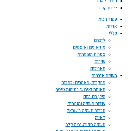
תירמו לאתר
יצירת קשר
עמוד הבית
אודות
כללי
לזכרם
מוזיאונים ואוספים
ספרות תעופתית
שירים
תאריכים
תעופה אזרחית
מחקרים, מאמרים וכתבות
תאונות ואירועי בטיחות טיסה
היכן הם היום
שדות תעופה ומנחתים
חברות תעופה בישראל
דאייה
תעופה ספורטיבית קלה