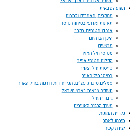
תעופה אזרחית בארץ ישראל
תעופה צבאית
מחקרים, מאמרים וכתבות
תאונות וארועי בטיחות טיסה
אובדן מטוסים בקרב
היכן הם היום
מבצעים
מטוסי חיל האויר
הפלות מטוסי אוייב
טייסות חיל האויר
בסיסי חיל האויר
סמלים,סיכות, פצ'ים, תגי יחידות ודרגות בחיל האויר
תעופה צבאית בארץ ישראל
גיבורי החיל
מערך ההגנה האווירית
גלריית תמונות
תירמו לאתר
יצירת קשר