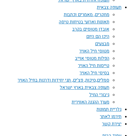
תעופה אזרחית בארץ ישראל
תעופה צבאית
מחקרים, מאמרים וכתבות
תאונות וארועי בטיחות טיסה
אובדן מטוסים בקרב
היכן הם היום
מבצעים
מטוסי חיל האויר
הפלות מטוסי אוייב
טייסות חיל האויר
בסיסי חיל האויר
סמלים,סיכות, פצ'ים, תגי יחידות ודרגות בחיל האויר
תעופה צבאית בארץ ישראל
גיבורי החיל
מערך ההגנה האווירית
גלריית תמונות
תירמו לאתר
יצירת קשר
עמוד הבית