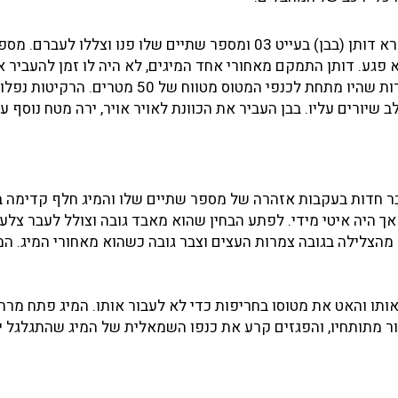
באותו הרגע הגיע לאיזור רביעית מטוסי מיג 17 סוריים.רס"ן עזרא דותן (בבן) בעייט 03 ומספר שתיים שלו פנו וצ
תותחי ה-20 מ"מ של מטוסו אך לא פגע. דותן התמקם מאחורי אחד המיגים, לא היה לו זמן להעב
לאויר אויר כך שירה עליו מטח רקיטות אויר קרקע משתי הכוורות שהיו מתחת לכנפי המטוס מטווח ש
שיורים עליו. בבן העביר את הכוונת לאויר אויר, ירה מטח נוסף על
בר חדות בעקבות אזהרה של מספר שתיים שלו והמיג חלף קדימה 
אך היה איטי מידי. לפתע הבחין שהוא מאבד גובה וצולל לעבר צלע 
 מהצלילה בגובה צמרות העצים וצבר גובה כשהוא מאחורי המיג. המ
ותו והאט את מטוסו בחריפות כדי לא לעבור אותו. המיג פתח מרח
ור מתותחיו, והפגזים קרע את כנפו השמאלית של המיג שהתגלגל י