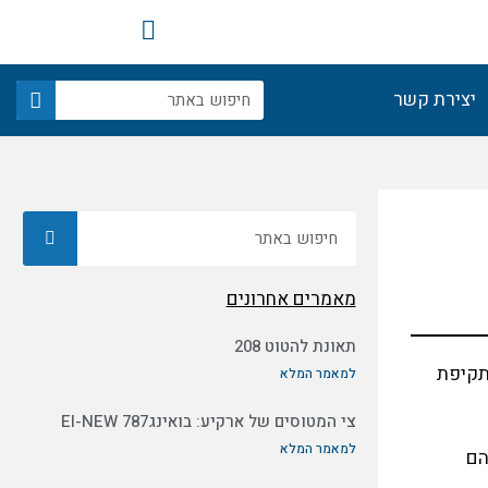
F
a
c
חיפוש
e
יצירת קשר
b
o
o
k
חיפוש
מאמרים אחרונים
תאונת להטוט 208
ע במטוסי עייט לתקיפת
למאמר המלא
צי המטוסים של ארקיע: בואינג787 EI-NEW
למאמר המלא
הם