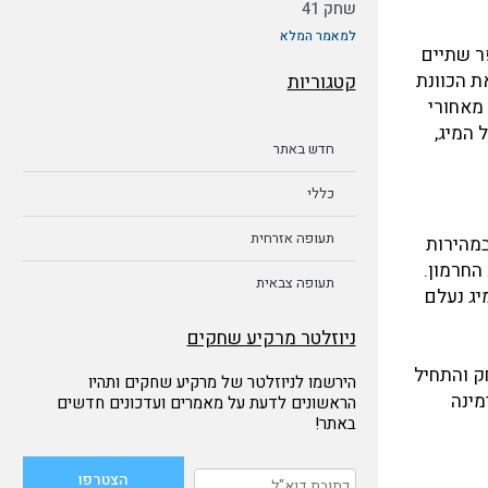
שחק 41
למאמר המלא
ללו לעברם. מספר שתיים
יר את הכוונת
קטגוריות
ל 50 מטרים. הרקיטות נפלו מאחורי
 המיג,
חדש באתר
כללי
תעופה אזרחית
במהירות
החרמון.
תעופה צבאית
יג נעלם
ניוזלטר מרקיע שחקים
ק והתחיל
הירשמו לניוזלטר של מרקיע שחקים ותהיו
מינה
הראשונים לדעת על מאמרים ועדכונים חדשים
באתר!