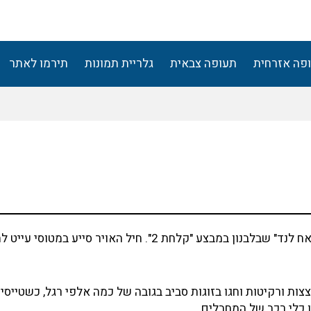
פה אזרחית
תעופה צבאית
גלריית תמונות
תירמו לאתר
ב-12 במאי 1970 פשטו כוחות צה"ל על מעוזי המחבלים ב"פתאח לנד" שבלבנון במבצע "קלחת 2". חיל האויר סיי
 בפצצות ורקיטות וחגו בזוגות סביב בגובה של כמה אלפי רגל, כשטייסי
 כלי רכב של המחבלים.