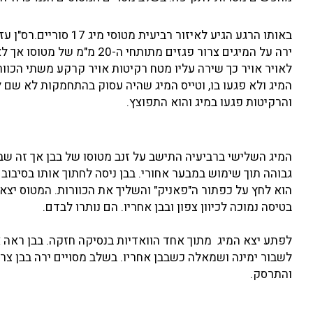
ירה על המיגים צרור פגזים מ
המיג ולא פגעו בו, וטייס המיג שהיה עסוק בהתחמקות לא שם לב 
והרקיטות פגעו במיג והוא התפוצץ.
המיג השלישי ברביעיה התישב על זנב מטוסו של בבן אך זה ש
גבוהה תוך שימוש במבער אחורי. בבן ניסה לחתוך אותו בסיבוב 
הוא לחץ על כפתור ה"פאניק" והשליך את הכוורות. המטוס יצא
בטיסה נמוכה לכיוון צפון ובבן אחריו. הם נותרו לבדם.
לפתע יצא המיג מתוך אחד הוואדיות בנסיקה חזקה. בבן ראה א
לשבור ימינה ושמאלה כשבבן אחריו. בשלב מסויים ירה בבן צר
והתרסק.