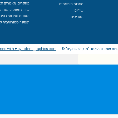
מחקרים, מאמרים וכ
ספרות תעופתית
שדות תעופה ומנחתי
שירים
תאונות ואירועי בטיח
תאריכים
תעופה ספורטיבית ק
ויות שמורות לאתר "מרקיע שחקים" ©
ned with ♥ by rotem-graphics.com