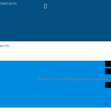
F
תירמו לאתר
a
c
e
b
o
o
k
כל הזכ
0
Would love your thoughts, please comment.
x
)
(
x
|
הגב