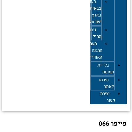
תעופה
צבאית
בארץ
ישראל
גיבורי
החיל
מערך
ההגנה
האווירית
גלריית
תמונות
תירמו
לאתר
יצירת
קשר
פר 066