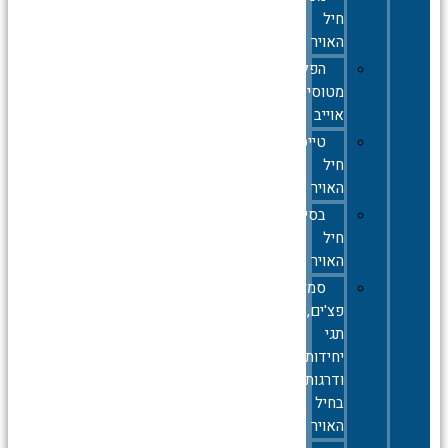
חיל
האויר
הפלות
מטוסי
אוייב
טייסות
חיל
האויר
בסיסי
חיל
האויר
סמלים,סיכות,
פצ'ים,
תגי
יחידות
ודרגות
בחיל
האויר