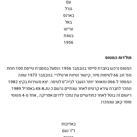
עם
גנרל
בארנס
באל
עריש
בשנת
1956
לדות המטוס
המטוס נרכש בחברת פייפר בנובמבר 1956.הופעל במסגרת טייסת 100 תחת
מס' זנב 66 לטיסות סיור, קישור וטיווח ארטילרי. בנובמבר 1973 שונה
המספר ל-066 ומאוחר יותר הועבר לביה"ס לטיסה. יצא משירות בקיץ 1982
ונמכר לחברת עירא קרטיס לאחר שנתיים.נרשם כ-4X-AJU באפריל 1989.
רישום זה בוטל לאחר כחודשיים עת נמכר לדרום אפריקה , אחד מ-4 מטוסי
ר קאב שנמכרו.
באדיבות
ד"ר נעם