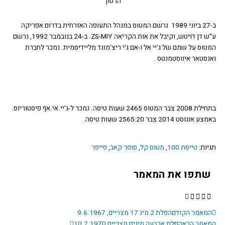
הרטוך
ב-27 ביוני 1989 נרשם המטוס במנהל התעופה האזרחית בדרום אפריקה
ע"ש דן דויטש, וקיבל את אות הקריאה ZS-MIY. ב-24 בנובמבר 1992, נרשם
וס על שמם של ג'יי אל ו-אם ג'י ריצ'מונד מליידיסמית. נמכר לחברת
סטאר איווסטמנטס .
בתחילת 2008 צבר המטוס 2465 שעות טיסה. נמכר ל-ג'יי.אי.אף פיסטוריוס.
וגוסט 2014 צבר 2565:20 שעות טיסה.
ות:
טייסת 100
,
מטוס קל
,
סופר קאב
,
פייפר
תפו את המאמר
ודם
הבא
מאמר הקודם
הפלת 2 מיג 17 מצריים, 9.6.1967
אמר הבא
הפלת ארבעה מיגים מצריים 10.7.1970