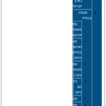
בארץ
ישראל
תעופה
צבאית
מחקרים,
מאמרים
וכתבות
תאונות
וארועי
בטיחות
טיסה
אובדן
מטוסים
בקרב
היכן
הם
היום
מבצעים
מטוסי