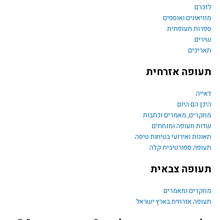
o
רם
יאונים ואוספים
o
ות תעופתית
ים
k
יכים
ופה אזרחית
יה
ן הם היום
רים, מאמרים וכתבות
ת תעופה ומנחתים
נות ואירועי בטיחות טיסה
פה ספורטיבית קלה
ופה צבאית
רים ומאמרים
פה אזרחית בארץ ישראל