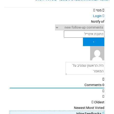
מנוי
Login
Notify of
Comments
0
Oldest
Newest
Most Voted
Inline Feedbacks