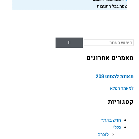
צפה בכל התגובות
וש
מרים אחרונים
נת להטוט 208
אמר המלא
גוריות
חדש באתר
כללי
לזכרם