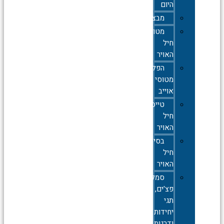
היום
מבצעים
מטוסי
חיל
האויר
הפלות
מטוסי
אוייב
טייסות
חיל
האויר
בסיסי
חיל
האויר
סמלים,סיכות,
פצ'ים,
תגי
יחידות
ודרגות