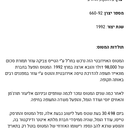
מספר יצרן
: 660-92
שנת יצור
: 1992
תולדות המטוס:
המטוס האוירובטי הזה נרכש בחו"ל ע"י הטייס צביקה עוזר תמורת סכום
של 98,000 דולר והובא ארצה במרץ 1992. המטוס הופעל בחברת
מונאייר תעופה להדרכת טיסה אוירובטית והוטס ע"י עוזר במפגנים רבים
באותה תקופה.
לאחר כמה שנים המטוס נמכר לכמה שותפים וביניהם אליעזר תורג'מן
והאחים יוסי ועודד הומל, והופעל משדה התעופה בחיפה.
ביום 30.4.98 בעת שטס מעל לישוב גבעת אלה, נפל המטוס והתרסק.
טייסו, עודד הומל, שהיה ממיסדי חברת מלתא איטנר ודירקטור בה,
והנוסע שרגא להב-נספו. רישומו האזרחי של המטוס בוטל רק בתאריך