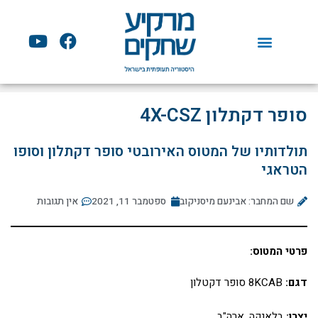
ילוג
תוכן
Y
F
o
a
u
c
t
e
u
b
סופר דקתלון 4X-CSZ
b
o
e
o
תולדותיו של המטוס האירובטי סופר דקתלון וסופו
k
הטראגי
שם המחבר: אבינעם מיסניקוב
ספטמבר 11, 2021
אין תגובות
פרטי המטוס:
דגם:
8KCAB סופר דקטלון
יצרן:
בלאנקה, ארה"ב