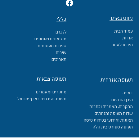
F
a
c
ניווט באתר
כללי
e
b
עמוד הבית
לזכרם
o
אודות
מוזיאונים ואוספים
o
תירמו לאתר
ספרות תעופתית
k
שירים
תאריכים
תעופה צבאית
תעופה אזרחית
מחקרים ומאמרים
דאייה
תעופה אזרחית בארץ ישראל
היכן הם היום
מחקרים, מאמרים וכתבות
שדות תעופה ומנחתים
תאונות ואירועי בטיחות טיסה
תעופה ספורטיבית קלה