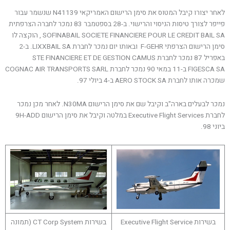
לאחר יצורו קיבל המטוס את סימן הרישום האמריקאי N41139 שנשמר עבור
פייפר לצורך טיסות הניסוי והרישוי. ב-28 בספטמבר 83 נמכר לחברה הצרפתית
SOFINABAIL SOCIETE FINANCIERE POUR LE CREDIT BAIL SA , הוקצה לו
סימן הרישום הצרפתי F-GEHR ובאותו יום נמכר לחברת LIXXBAIL SA. ב-2
באפריל 87 נמכר לחברת STE FINANCIERE ET DE GESTION CAMUS
FIGESCA SA ב-11 במאי 90 נמכר לחברת COGNAC AIR TRANSPORTS SARL
שמכרה אותו לחברת AERO STOCK SA ב-4 ביולי 97.
נמכר לבעלים בארה"ב וקיבל שם את סימן הרישום N30MA. לאחר מכן נמכר
לחברת Executive Flight Services במלטה וקיבל את סימן הרישום 9H-ADD
ביוני 98.
בשירות Executive Flight Service
בשירות CT Corp System (תמונה