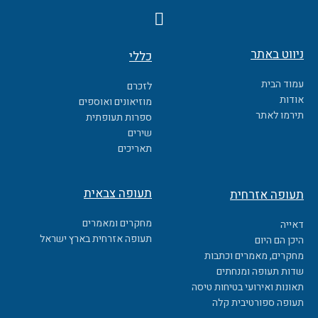
F
a
c
ניווט באתר
כללי
e
b
עמוד הבית
לזכרם
o
אודות
מוזיאונים ואוספים
o
תירמו לאתר
ספרות תעופתית
k
שירים
תאריכים
תעופה צבאית
תעופה אזרחית
מחקרים ומאמרים
דאייה
תעופה אזרחית בארץ ישראל
היכן הם היום
מחקרים, מאמרים וכתבות
שדות תעופה ומנחתים
תאונות ואירועי בטיחות טיסה
תעופה ספורטיבית קלה