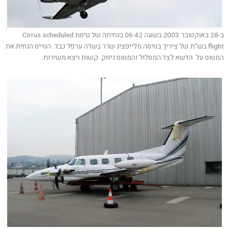
ב-28 באוקטובר 2003 בשעה 06:42 בנחיתה של טיסת Cirrus scheduled
flight בש"ת של ציריך בטיסה מלייפציג שרר בשדה ערפל כבד. הטייס הנחית את
המטוס על הדשא לצד המסלול והמטוס ניזוק קשות ויצא משירות.