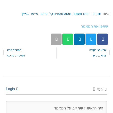
תגיות:
חברת רד ווינג תעופה
,
מטוס נוסעים קל
,
פייפר
,
פייפר שאיין
שתפו את המאמר
קודם
הב
המאמר הקודם
המאמר הבא
מרלין 4X-CIZ
ג'טסטרים 4X-CIJ
Login
מנוי