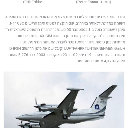
(תמונה: Peter Tonna)
Erik Frikke)
נמכר שוב ב-2 ביוני 2000 לחברת C/O CT CORPORATION SYSTEM שהיתה
רשומה במדינת דלאוויר בארה"ב. שם הוקצה למטוס סימן הרישום N110SC.
סימן רישום זה בוטל ב-1 בספטמבר 00 כשנמכר לחברת התעופה הישראלית רד
ווינג תעופה בע"מ וקיבל בארץ את סימן הרישום 4X-CIM.שימש לטיסות
מיוחדות כגון טיסות פינוי רפואי, נמכר לחברת התעופה הגרמנית FSH
LUFTFAHRRTUNTERNEHMEN GmbH וקיבל שם את סימן הרישום D-IFSH
ותעודת כושר טיסה ב-19 ביולי 02. ב-23 באוקטובר 2003 צבר 5,276 שעות
טיסה ו-4,370 מחזורי התעייפות.