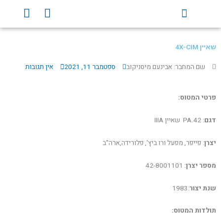
ילוג
Y
F
תוכן
o
a
u
c
t
e
שאיין 4X-CIM
u
b
b
o
שם המחבר: אבינעם מיסניקוב
ספטמבר 11, 2021
אין תגובות
e
o
k
פרטי המטוס:
דגם
: PA.42 שאיין IIIA
יצרן
: פייפר, מפעל ורו ביץ', פלורידה,ארה"ב
מספר יצרן
: 42-8001101
שנת יצור
:1983
תולדות המטוס: