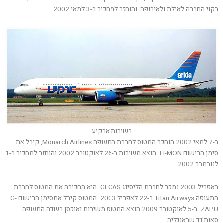
בקוי החברה לאילת ולאירופה והוחזר למחכיר ב-3 למאי 2002.
בשירות ארקיע
ב-7 למאי 2002 הוחכר המטוס לחברת התעופה Monarch Airlines, קיבל את
סימן הרישום EI-MON. הוצא משירות ב-26 לאוקטובר 2002 והוחזר למחכיר ב-1
לנובמבר 2002.
באפריל 2003 נמכר לחברת הליסינג GECAS. היא החכירה את המטוס לחברת
התעופה Titan Airways ב-22 לאפריל 2003. המטוס קיבל אתסימן הרישום G-
ZAPU. ב-5 לאוקטובר 2009 הוצא המטוס משירות ואוכסן בשדה התעופה
סאות'נד שבאנגליה.