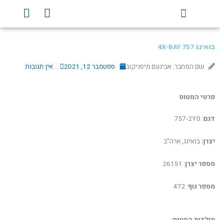
ילוג
Y
F
תוכן
o
a
u
c
t
e
בואינג 757 4X-BAY
u
b
b
o
שם המחבר: אבינעם מיסניקוב
ספטמבר 12, 2021
אין תגובות
e
o
k
פרטי המטוס
דגם
: 757-2Y0
יצרן:
בואינג, ארה"ב
מספר יצרן
: 26151
מספר גוף
: 472
תולדות המטוס: