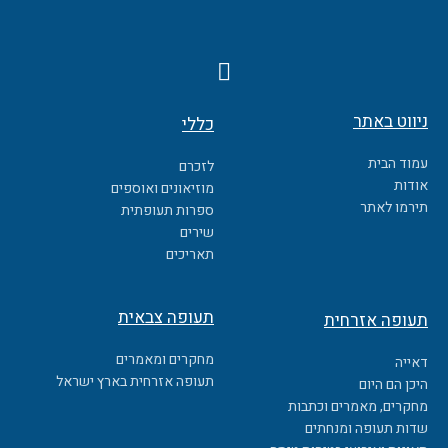
F
a
c
ניווט באתר
כללי
e
b
עמוד הבית
לזכרם
o
אודות
מוזיאונים ואוספים
o
תירמו לאתר
ספרות תעופתית
k
שירים
תאריכים
תעופה צבאית
תעופה אזרחית
מחקרים ומאמרים
דאייה
תעופה אזרחית בארץ ישראל
היכן הם היום
מחקרים, מאמרים וכתבות
שדות תעופה ומנחתים