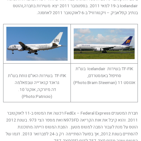
Icelandair ב-19 למאי 2011. בספטמבר 2011 יצא משירות בחברה,והוטס
בנתיב קפלאביק – ויקטורוויל ב-6 לאוקטובר 2011 לאחסנה.
TF-FIK בשירות Icelandair בש"ת
סחיפול באמסטרדם,
TF-FIK בשירות האו"ם נוחת בש"ת
אוגוסט 11 (Photo:Bram Steeman)
גראנד קנארייה שבפאלמה
דה מיורקה, אוקט' 10.
(Photo:Patricio)
חברת המטענים FedEx – Federal Express רכשה את המטוס ב-11 לאוקטובר
2011. והוא קיבל את אות הקריאה N973FD ואת מספר הצי 973. בשנת 2012
הוטס על מנת לעבור הסבה למטוס מטען. הסבת המטוס הייתה מתוכננת
להסתיים בשנת 2012, אך בפועל הסתיימה רק ב-24 לפברואר 2013. דגמו של
המטוס שונה מדגם 757-2Y0 לדגם 757-2Y0(SF).