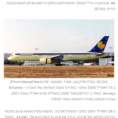
AB. גם במקרה הנ"ל המשיך המטוס לטוס בסימן הרישום שניתן למטוס במקור,
דהיינו SE-DUL.
SE-DUL בש"ת אליקנטה, ספרד, ספטמבר 96 (Photo:Manuel Marin)
ב-15 לאפריל 2000 הוחכר בחכירת משנה לשלוחה של החברה – Britannia
Airways. הוחזר ב-31 לאוקטובר 2000.בתחילת חודש אפריל בשנת 2001
נגמרת תקופת החכירה והמטוס הוחזר למחכיר.
ב-28 לאפריל 2001 הוחכר המטוס לארקיע. המטוס נשלח כשהוא צבוע בסכמת
הצביעה המלאה של ארקיע, וקיבל את סימן הרישום הישראלי 4X-BAY., הופעל