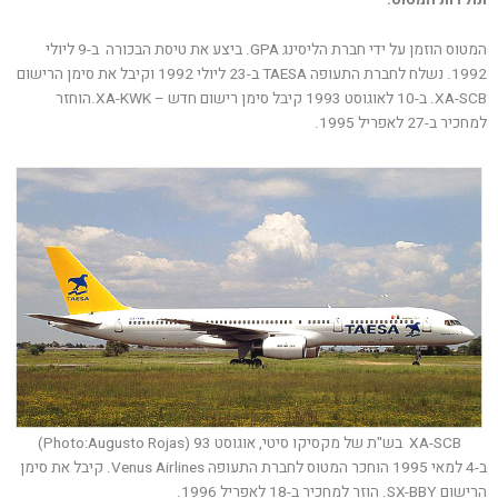
המטוס הוזמן על ידי חברת הליסינג GPA. ביצע את טיסת הבכורה ב-9 ליולי
1992. נשלח לחברת התעופה TAESA ב-23 ליולי 1992 וקיבל את סימן הרישום
XA-SCB. ב-10 לאוגוסט 1993 קיבל סימן רישום חדש – XA-KWK.הוחזר
למחכיר ב-27 לאפריל 1995.
XA-SCB בש"ת של מקסיקו סיטי, אוגוסט 93 (Photo:Augusto Rojas)
ב-4 למאי 1995 הוחכר המטוס לחברת התעופה Venus Airlines. קיבל את סימן
הרישום SX-BBY. הוזר למחכיר ב-18 לאפריל 1996.