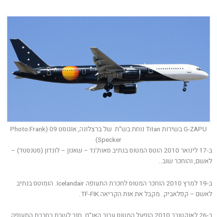
G-ZAPU בשירות Titan נוחת בש"ת של ברצלונה, אוגוסט 09 (Photo:Frank
Specker)
ב-17 לינואר 2010 הוטס המטוס בנתיב סאות'נד – שאנון – לונדון (סטנסטד) –
לאשם, והוחכר שוב..
ב-19 למרץ 2010 הוחכר המטוס לחכרת התעופה Icelandair. הומוטס בנתיב
לאשם – קפלאביק. מקבל את אות הקריאה TF-FIK.
ב-26 לאוקטובר 2010 הופעל המטוס עבור האו"ם .חזר לשרת בחברת התעופה