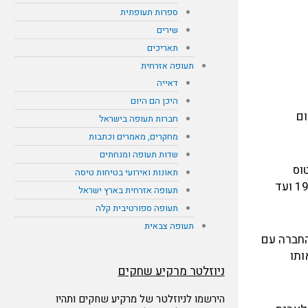
ספרות תעופתית
שירים
תאריכים
תעופה אזרחית
דאייה
היכן הם היום
שום
חברות תעופה בישראל
מחקרים, מאמרים וכתבות
שדות תעופה ומנחתים
 מכרה את המטוס
תאונות ואירועי בטיחות טיסה
בראשון ביולי 1977 לחברת פליינג טייגר, וקיבל את סימן הרישום N803FT. חברת אל על חכרה את המטוס בין ה-17 בדצמבר 1979 ועד
תעופה אזרחית בארץ ישראל
תעופה ספורטיבית קלה
תעופה צבאית
ר מיד חזרה לפליינג טייגר. ב-7 באוגוסט 1989, התמזגה החברה עם
כירה אותו
ניוזלטר מרקיע שחקים
הירשמו לניוזלטר של מרקיע שחקים ותהיו