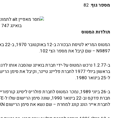
מספר גוף
: 82
בואינג N803FT 747 של פליינג טייגרס
תולדות המטוס
המטוס
N9897 – שם קיבל את מספר הצי 102.
ל-25 בינואר 1980.
לחברת אייר הונג קונג למחרת – שם נשא את סימן הרישום VR-HKN.