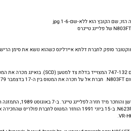
 המריא לטיסת הבכורה ב-12 באוקטובר 1970, ב-22 באוקטובר סופק לחברת דלתא איירלינס כשהוא נושא את סימן הרי
ב-1.2.77 נרכש המטוס על-ידי חברת בואינג שהסבה אותו לדגם 747-132 המצוייד בדלת צד למטען (SCD). בואינג
ב-26 ביוני 1989, נמכר המטוס לחברת פולריס ליסינג קורפוריישן והוחכ
חברת פדקס וב-22 בינואר 1990, שונה סימן הרישום שלו ל-N623FE. ב-15 ביוני 1991 הוחזר המטוס לחברת פולריס שהח