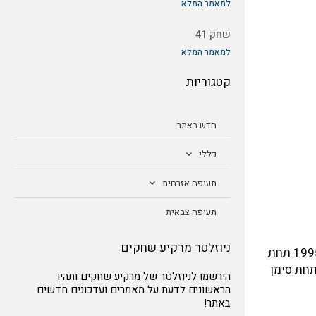
למאמר המלא
שחק 41
למאמר המלא
קטגוריות
חדש באתר
כללי
תעופה אזרחית
תעופה צבאית
ניוזלטר מרקיע שחקים
המטוס נרכש מהיצרן ע"י חברת ריית'און קורפורייט ג'טס (בריטניה) בע"מ מווסט האטפילד ונרשם על שמה בתאריך 22 בפברואר 1995 תחת
 התעופה הפדרלי תחת סימן
הירשמו לניוזלטר של מרקיע שחקים ותהיו
הראשונים לדעת על מאמרים ועדכונים חדשים
באתר!