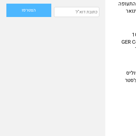
 התעופה
שום 4X-CZM והוטס ע"י חברת ג'ט לינק לטיסות מנהלים לחו"ל ולפינוי רפואי. ב-27 בינואר
ן הרישום האמריקאי הקודם הושב לו והוא הוטס לארה"ב. שופץ בנובמבר 2004 וב-10
 2005 נמכר לג'ורג' ריצ'מונד מחברת GER Consulting
Tex
רת Sun Aviation Llc מאינדיאנפוליס
ת טיסה. ב-25 באוגוסט 2022 נרשם ע"ש חברת F2F Air LLC מרוצ'סטר