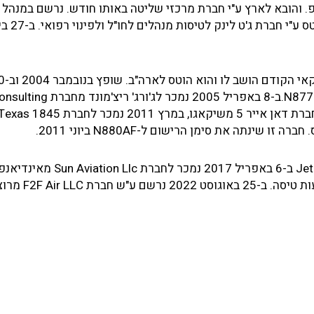
פ. והובא לארץ ע"י חברת מרכזי שליטה באותו חודש. נרשם במנהל
האזרחית ב-21 בדצמבר 1995 תחת סימן רי
בתאריך 16.8.04 הוחזר לחברת ריית'און, סימ
בנובמבר נמכר לחברת Saturn Jets וסימן הרישום שונה ל-N877DM.ב-8 באפריל
מווילמינגטון שבמדינת דלאוור,, ב- 21 בדצמבר 2007 נמכר לחברת דאן אייר 5 משיקאגו, במרץ 2011 נמכר לחברת as 1845
בפברואר 2017 נמכר לחברת Jet Sense Aviation Holding Corp ב-6 באפריל 2017 נמכר לחב
שבמדינת אינדיאנה. הוצע למכירה ובספריו רשומות 5,773 שעו