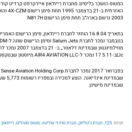
המטוס הושכר בליסינג מחברת ריית'און איירקרפט קרדיט קור
2003 נרשם בארה"ב תחת סימן הרישום N817H.
Llcב-17.5.11 נמכר ל-AIR4 AVIATION LLC מיוסטון שבטקסס. חברה זו שינתה את סימן הרישום ל-N880AF ביוני 2011.
שבמדינת מישיגן.
תגיות:
125
,
חברת ג'טלינק
,
חברת מרכזי שליטה
,
מטוס מנהלים
,
רייתאון