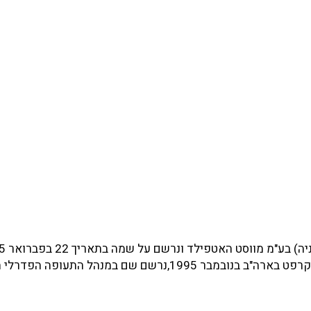
סימן רישום G-BVZL.המטוס הועבר לחברת האם ריית'און איירקרפט בארה"ב בנובמבר 1995,נרשם שם במנהל