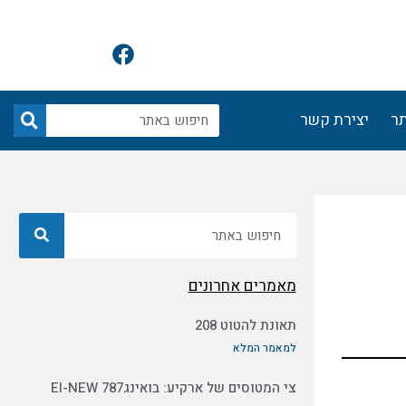
F
a
c
e
חיפוש
תר
יצירת קשר
b
o
o
k
חיפוש
מאמרים אחרונים
תאונת להטוט 208
למאמר המלא
צי המטוסים של ארקיע: בואינג787 EI-NEW