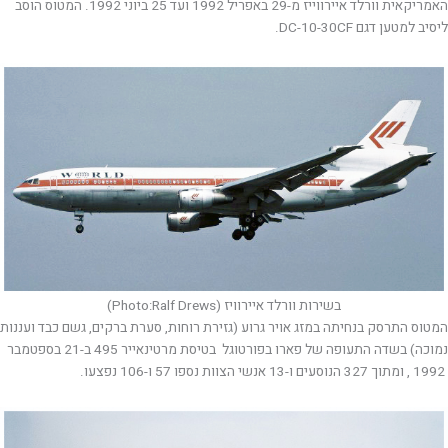
האמריקאית וורלד איירווייז מ-29 באפריל 1992 ועד 25 ביוני 1992. המטוס הוסב
ליסיב למטען דגם DC-10-30CF.
בשירות וורלד איירוויז (Photo:Ralf Drews)
המטוס התרסק בנחיתה במזג אויר גרוע (גזירת רוחות, סערת ברקים, גשם כבד ועננות
נמוכה) בשדה התעופה של פארו בפורטוגל בטיסת מרטינאייר 495 ב-21 בספטמבר
1992 , ומתוך 327 הנוסעים ו-13 אנשי הצוות נספו 57 ו-106 נפצעו.