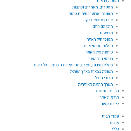
תעופה צבאית
מחקרים, מאמרים וכתבות
תאונות וארועי בטיחות טיסה
אובדן מטוסים בקרב
היכן הם היום
מבצעים
מטוסי חיל האויר
הפלות מטוסי אוייב
טייסות חיל האויר
בסיסי חיל האויר
סמלים,סיכות, פצ'ים, תגי יחידות ודרגות בחיל האויר
תעופה צבאית בארץ ישראל
גיבורי החיל
מערך ההגנה האווירית
גלריית תמונות
תירמו לאתר
יצירת קשר
עמוד הבית
אודות
כללי