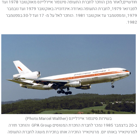
חודשיים,לאחר מכן הוחכר לחברת התעופה סינגפור איירליינס מאוקטובר 1978 ועד
לפברואר 1979, לחברת התעופה גארודה אינדונזיה באוקטובר 1979 ועד נובמבר
1979, ומספטמבר עד אוקטובר 1981. הוחכר לאל על מ- 17 ועד ל-30 בספטמבר
1982.
בשירות סינגפור איירליינס (Photo:Marcel Walther)
ב-20 בדצמבר 1985 נמכר לחברת החכרת המטוסים GPA Group והוחכר חזרה
למרטינאייר באותו יום. מרטינאייר החכירה אותו בחכירת משנה לחברת התעופה