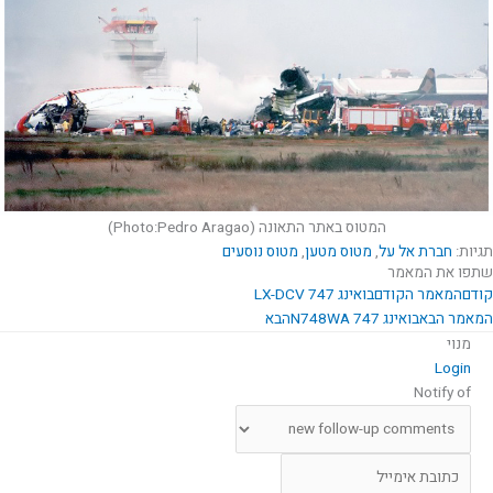
המטוס באתר התאונה (Photo:Pedro Aragao)
תגיות:
חברת אל על
,
מטוס מטען
,
מטוס נוסעים
שתפו את המאמר
קודם
המאמר הקודם
בואינג LX-DCV 747
המאמר הבא
בואינג N748WA 747
הבא
מנוי
Login
Notify of