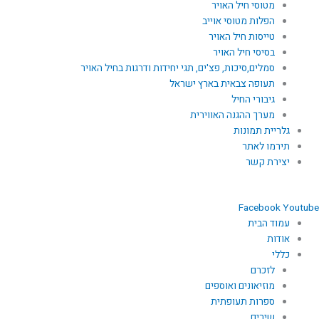
מטוסי חיל האויר
הפלות מטוסי אוייב
טייסות חיל האויר
בסיסי חיל האויר
סמלים,סיכות, פצ'ים, תגי יחידות ודרגות בחיל האויר
תעופה צבאית בארץ ישראל
גיבורי החיל
מערך ההגנה האווירית
גלריית תמונות
תירמו לאתר
יצירת קשר
Facebook
Youtube
עמוד הבית
אודות
כללי
לזכרם
מוזיאונים ואוספים
ספרות תעופתית
שירים