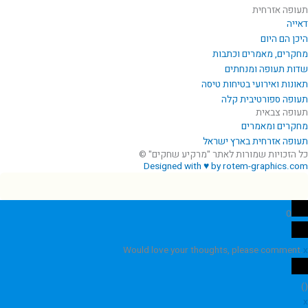
תעופה אזרחית
דאייה
היכן הם היום
מחקרים, מאמרים וכתבות
שדות תעופה ומנחתים
תאונות ואירועי בטיחות טיסה
תעופה ספורטיבית קלה
תעופה צבאית
מחקרים ומאמרים
תעופה אזרחית בארץ ישראל
כל הזכויות שמורות לאתר "מרקיע שחקים" ©
Designed with ♥ by rotem-graphics.com
0
Would love your thoughts, please comment.
x
)
(
x