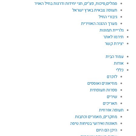
סמלים,סיכות, פצ'ים, תגי יחידות ודרגות בחיל האויר
תעופה צבאית בארץ ישראל
גיבורי החיל
מערך ההגנה האווירית
גלריית תמונות
תירמו לאתר
יצירת קשר
עמוד הבית
אודות
כללי
לזכרם
מוזיאונים ואוספים
ספרות תעופתית
שירים
תאריכים
תעופה אזרחית
מחקרים, מאמרים וכתבות
תאונות ואירועי בטיחות טיסה
היכן הם היום