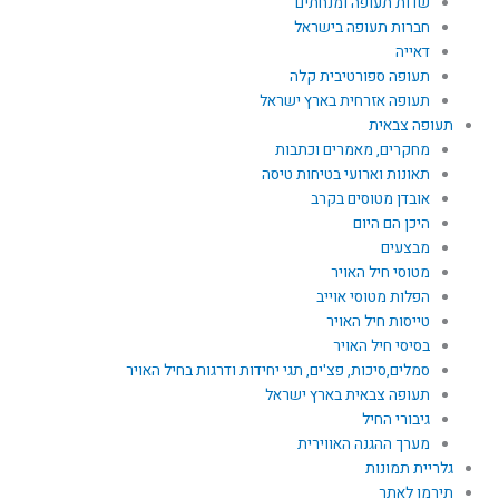
שדות תעופה ומנחתים
חברות תעופה בישראל
דאייה
תעופה ספורטיבית קלה
תעופה אזרחית בארץ ישראל
תעופה צבאית
מחקרים, מאמרים וכתבות
תאונות וארועי בטיחות טיסה
אובדן מטוסים בקרב
היכן הם היום
מבצעים
מטוסי חיל האויר
הפלות מטוסי אוייב
טייסות חיל האויר
בסיסי חיל האויר
סמלים,סיכות, פצ'ים, תגי יחידות ודרגות בחיל האויר
תעופה צבאית בארץ ישראל
גיבורי החיל
מערך ההגנה האווירית
גלריית תמונות
תירמו לאתר