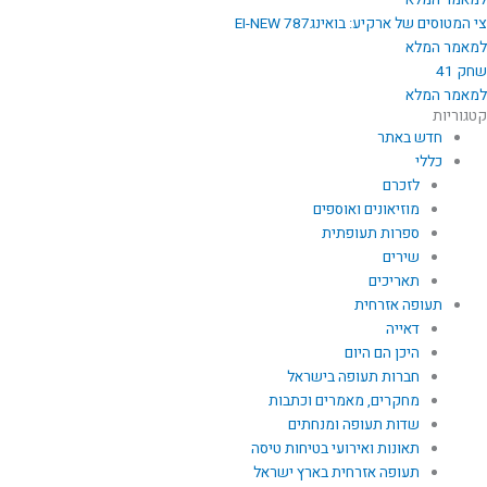
למאמר המלא
צי המטוסים של ארקיע: בואינג787 EI-NEW
למאמר המלא
שחק 41
למאמר המלא
קטגוריות
חדש באתר
כללי
לזכרם
מוזיאונים ואוספים
ספרות תעופתית
שירים
תאריכים
תעופה אזרחית
דאייה
היכן הם היום
חברות תעופה בישראל
מחקרים, מאמרים וכתבות
שדות תעופה ומנחתים
תאונות ואירועי בטיחות טיסה
תעופה אזרחית בארץ ישראל