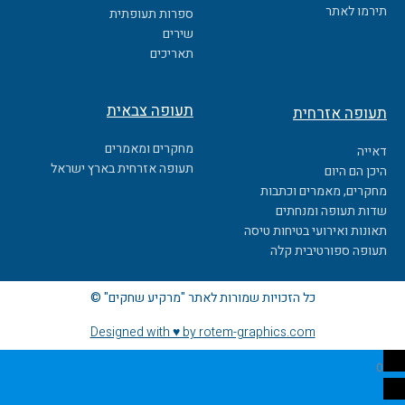
o
תירמו לאתר
ספרות תעופתית
k
שירים
תאריכים
תעופה צבאית
תעופה אזרחית
מחקרים ומאמרים
דאייה
תעופה אזרחית בארץ ישראל
היכן הם היום
מחקרים, מאמרים וכתבות
שדות תעופה ומנחתים
תאונות ואירועי בטיחות טיסה
תעופה ספורטיבית קלה
כל הזכויות שמורות לאתר "מרקיע שחקים" ©
Designed with ♥ by rotem-graphics.com
0