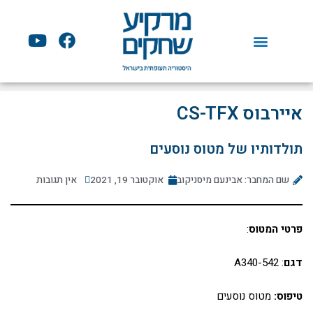
ילוג
תוכן
Y
F
o
a
u
c
t
e
u
b
איירבוס CS-TFX
b
o
e
o
תולדותיו של מטוס נוסעים
k
שם המחבר: אבינעם מיסניקוב
אוקטובר 19, 2021
אין תגובות
פרטי המטוס
:
דגם
: A340-542
טיפוס:
מטוס נוסעים