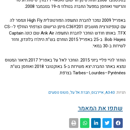
בספטמבר 2008 תחת סימן הרישום F-WJKI לצורך טיסות הניסוי
והרישוי ואוחסן במפעל החברה בטולוז מ-19 בנובמבר 2008.
באפריל 2009 נמכר לחברת התעופה הפורטוגלית High Fly ונמסר לה
עם קונפיגורצית מושבים C36Y201.סימן הרישום הצרפתי הוחלף ל-CS-
TFX. באותו חודש הוחכר לחברת התעופה Arik Air שם כונה Captain
Bob Hayes. ב-25 באפריל 2015 הוחרם בש"ת הית'רו בלונדון, וחזר
לשירות ב-30 במאי.
הוחזר להיי פליי ביוני 2015. הוחכר לאל על באפריל 2017.תיאור המטוס
נמצא באתר החברה.יצא משירות ב-5 באוקטובר 2018 ואוחסן בש"ת
Tarbes–Lourdes–Pyrénées בצרפת.
תגיות:
A340
,
איירבוס
,
חברת אל על
,
מטוס נוסעים
שתפו את המאמר