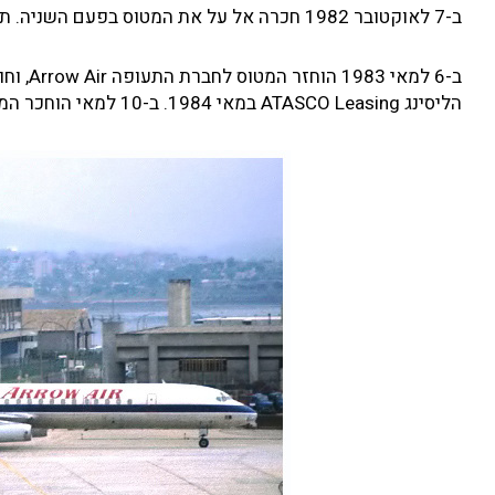
ב-7 לאוקטובר 1982 חכרה אל על את המטוס בפעם השניה. תקופת ההחכרה הסתיימה ב-30 לאוקטובר 1982.
הליסינג ATASCO Leasing במאי 1984. ב-10 למאי הוחכר המטוס לחברת התעופה National Airlines למשך חצי שנה.