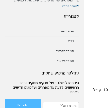
צי המטוסים של ארקיע: בואינג787 EI-NEW
למאמר המלא
קטגוריות
חדש באתר
כללי
תעופה אזרחית
תעופה צבאית
ניוזלטר מרקיע שחקים
הירשמו לניוזלטר של מרקיע שחקים ותהיו
הראשונים לדעת על מאמרים ועדכונים חדשים
המטוס הוזמן על ידי חברת התעופה Airlift International. ביצע את טיסת הבכורה ב-5 לאוגוסט 1969 ונמסר ב-15 לספטמבר 1969. קיבל
באתר!