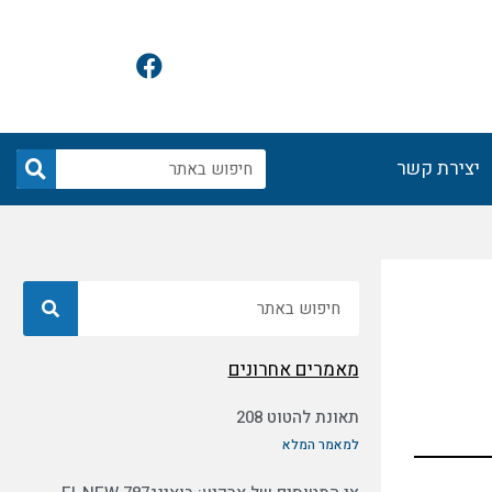
F
a
c
e
b
חיפוש
יצירת קשר
o
o
k
חיפוש
מאמרים אחרונים
תאונת להטוט 208
למאמר המלא