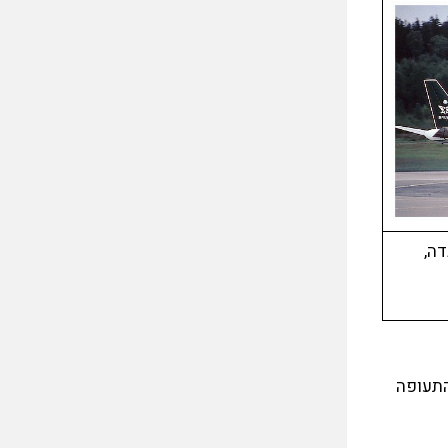
דה,
 משנה לחברת התעופה