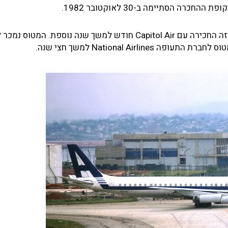
ב-6 למאי 1983 הוחזר המטוס לחברת התעופה Arrow Air, וחוזה החכירה עם Capitol Air חודש למשך שנה נוספת. 