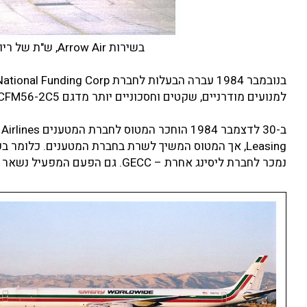
בשירות Arrow Air, ש"ת של ריו דה ז'נירו, נובמבר 84 (Photo:Pedro Aragao)
למנועים מודרניים, שקטים וחסכוניים יותר מדגם CFM56-2C5.יצא מההסבה כדגם DC8-73CF.
נמכר לחברת ליסינג אחרת – GECC. גם הפעם המפעיל נשאר זהה.