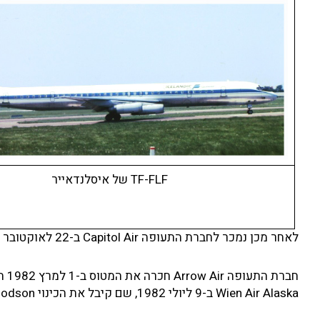
TF-FLF של איסלנדאייר
לאחר מכן נמכר לחברת התעופה Capitol Air ב-22 לאוקטובר 1981. קיבל את סימן הרישום הראשון של המטוס – N6163A.
Wien Air Alaska ב-9 ליולי 1982, שם קיבל את הכינוי Warren Ace Dodson.