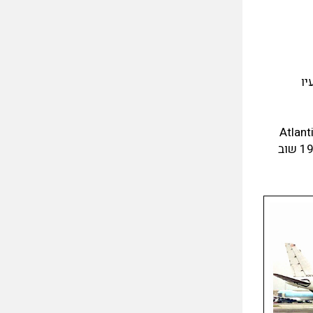
מנועיו
Em ובינואר 1990 נמכר לחברת הליסינג Atlantic Tricon
Leasing, אך המטוס המשיך לשרת בחברת המטענים. כלומר בעליו של המטוס השתנו, אך המפעיל נשאר זהה.ב-29 לספטמבר 1995 שוב