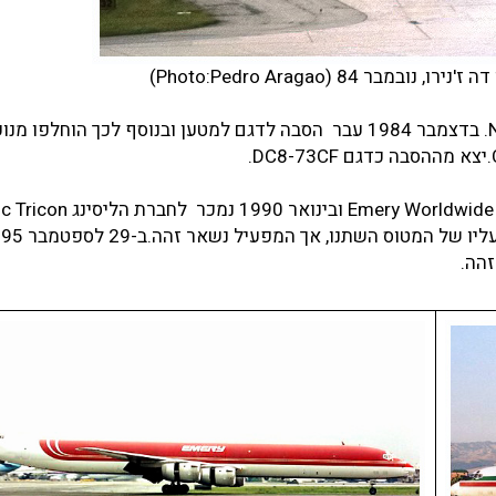
בנובמבר 1984 עברה הבעלות לחברת National Funding Corp. בדצמבר 1984 עבר הסבה לדגם למטען ובנוסף לכך הוחלפו 
ב-30 לדצמבר 1984 הוחכר המטוס לחברת המטענים ery Worldwide Airlines