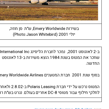
בשירות Emery Worldwide, ש"ת סן חוזה,
יולי 2001 (Photo:Jason Whitebird)
החדשה.
בסוף שנת 2001 חברת המטענים Emery Worldwide Airlines פשטה את הרגל.
לחלקי חילוף עבור מטוסי DC-8 אחרים בעולם. נגרט בש"ת רוזוול בשנת 2004. ב-26 לאפריל 2005 בוטל רישומו האמריקאי.