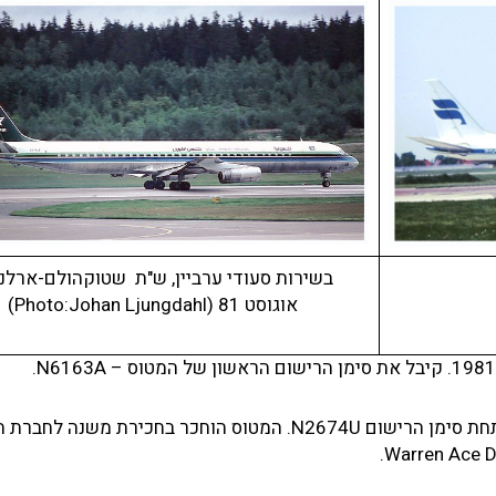
בשירות סעודי ערביין, ש"ת שטוקהולם-ארלנ
אוגוסט 81 (Photo:Johan Ljungdahl)
חברת התעופה Arrow Air חכרה את המטוס ב-1 למרץ 1982 תחת סימן הרישום N2674U. המטוס הוחכר בחכירת