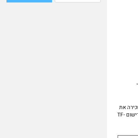
 מקדונלס דוגלס ובאותו חודש נמכר לחברת התעופה Icelandair. זו החכירה את
המטוס לחברת התעופה הסעודית Saudi Arabian Airlines מה-22 לאוגוסט 1981 ועד ה-22 לאוקטובר 1981. הוטס תחת סימן הרישום TF-