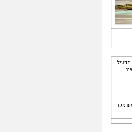
 אצל אותו מפעיל
יסינג
 חברת Aero Turbine Inc ב-31 לאוקטובר 2002 כדי לשמש מקור