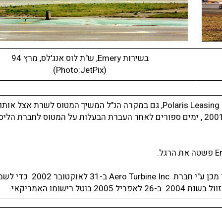
בשירות Emery, ש"ת לוס אנג'לס, מרץ 94
(Photo:JetPix)
ב-2 לאוגוסט 2001, נמכר לחברת הליסינג Polaris Leasing International Inc, גם במקרה הנ"ל המשיך המטוס לשרת
שחכר את המטוס בשנת 1984.הוצא משירות ב-13 לאוגוסט 2001 , ימים ספורים לאחר העברת הבעלות על המטוס לחברת הל
המטוס נרכש על ידי חברת Polaris Leasing ב-2.8.02 ולאחר מכן ע"י