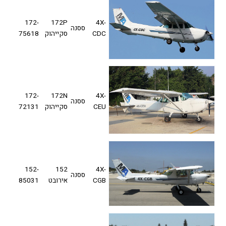
172-
172P
4X-
ססנה
CDC
סקייהוק
75618
172-
172N
4X-
ססנה
CEU
סקייהוק
72131
152-
152
4X-
ססנה
CGB
אירובט
85031