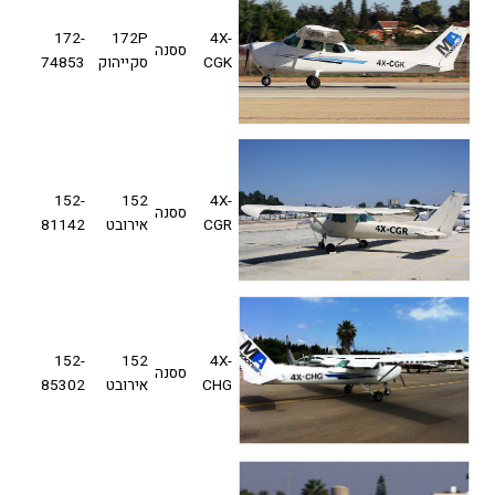
172-
172P
4X-
ססנה
CGK
סקייהוק
74853
152-
152
4X-
ססנה
CGR
אירובט
81142
152-
152
4X-
ססנה
CHG
אירובט
85302