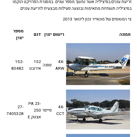
עת עננים בסיציליה אשר נמשך מספר שנים. במסגרת הפרויקט הוקמו
ציליה תשתיות מתאימות ובוצעה פעילות מבצעית לזריעת עננים.
המטוסים של מונאייר נכון לינואר 2013
מספר
ונה
רישום
יצרן
דגם
יצרן
152-
152
4X-
ססנה
ARW
אירובט
83482
PA.23-
27-
4X-
פייפר
250
7405328
CCT
אצטק E