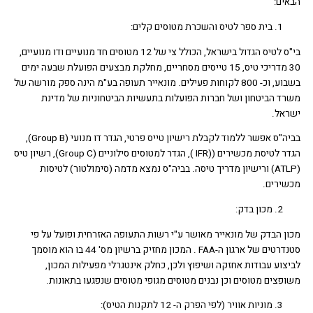
ים:
בית ספר לטיס והשכרת מטוסים קלים:
בי"ס לטיס הגדול בישראל, הכולל צי של 12 מטוסים חד מנועיים ודו מנועיים,
30 מדריכי טיס, 15 טייסים מסחריים, מחלקת מבצעים הפועלת שבעה ימים
בשבוע, וכ- 800 לקוחות פעילים. מונאייר תעופה בע"מ הינה ספק מורשה של
ד הביטחון ושל חברות הפועלות בתעשיות הביטחוניות של מדינת
אל.
בביה"ס אפשר ללמוד לקבלת רישיון טייס פרטי, הגדר דו מנועי (Group B),
הגדר לטיסת מכשירים ((IFR ), הגדר למטוסים סילוניים (Group C), רשיון טיס
(ATLP) ורישיון מדריך טיסה. בביה"ס נמצא מדמה (סימולטור) לטיסות
ירים.
מכון בדק:
ן הבדק של מונאייר מאושר ע"י רשות התעופה האזרחית ופועל על פי
סטנדרטים של ארגון ה-FAA . המכון מחזיק ברשיון מס' 44 בו הוא מוסמך
צוע עבודות אחזקה ושיפוץ ולכן, כחלק אינטגרלי מפעילות המכון,
פצים מטוסים וכן נבנים מטוסים מגופי מטוסים שנפגעו בתאונות.
מוניות אוויר (לפי הפרק ה- 12 לתקנות הטיס):