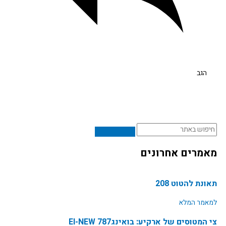
הגב
וש
מרים אחרונים
נת להטוט 208
אמר המלא
המטוסים של ארקיע: בואינג787 EI-NEW