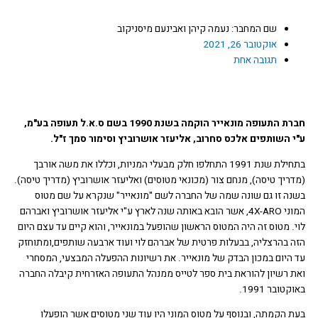
u
b
שם המחבר: נעמה קיהן ואבינעם מיסניקוב
אוקטובר 26, 2021
b
o
תגובה אחת
e
o
k
חברת התעופה מונאייר הוקמה בשנת 1990 בשם ס.א.ל תעופה בע"מ,
 השותפים אלכס סחרוב, אליעזר
אושרוביץ וסימור סמך ז"ל.
בתחילת שנת 1991 התחלפו חלק מבעלי המניות, וכללו את משה אורבך
ריך טיסה), מנחם צור (מכונאי מטוסים) ואליעזר אושרוביץ (מדריך טיסה).
ה זו גם שונה שמה של החברה לשם "מונאייר" שנקרא על שם מטוס
המוני 4X-ARO, אשר הובא באותה שנה לארץ ע"י אליעזר אושרוביץ ואברהם
. מטוס זה היה המטוס הראשון שהופעל במונאייר, והוא קיים עד עצם היום
 בהרצליה, בבעלות פרטית של אברהם לוי ועוד ארבעה שותפים,ומתוחזק
היום במכון הבדק של מונאייר. את רשיונות ההפעלה המבצעי, המסחרי
 רשיון להוראת בית ספר לטייס ממנהל התעופה האזרחית קיבלה החברה
טובר 1991.
 הקמתה, ובנוסף על מטוס המוני היו עוד שני מטוסים אשר הופעלו