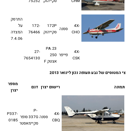
CHM
סקייהוק
75252
התרסק
4X-
172P
172-
על
ססנה
CHO
סקייהוק
76466
המצדה
7.4.06
PA.23
27-
4X-
פייפר
250
7654130
CSK
אצטק F
המטוסים של גבע תעופה נכון לינואר 2013
מספר
ונה
רישום
יצרן
דגם
יצרן
P-
P337-
4X-
ססנה
337G סופר
0185
CBQ
סקיימאסטר