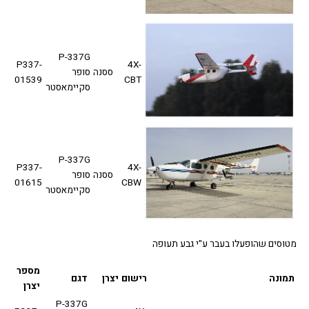
P-337G
P337-
4X-
ססנה
סופר
01539
CBT
סקיימאסטר
P-337G
P337-
4X-
ססנה
סופר
01615
CBW
סקיימאסטר
סים שהופעלו בעבר ע"י גבע תעופה
מספר
ונה
רישום
יצרן
דגם
יצרן
P-337G