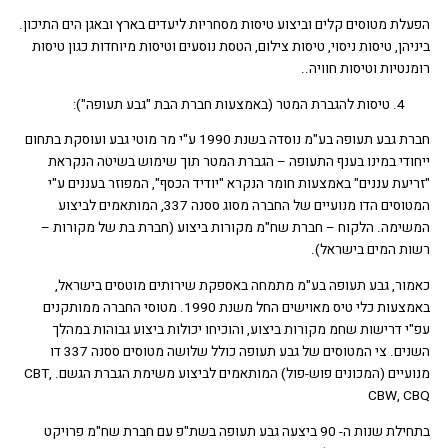
לת מטוסים קלים וביצוע טיסות מסחריות ליעדים בארץ ובאגן הים התיכון.
יהן, טיסות ניסוי, טיסות צילום, הטסת נוסעים וטיסות מיוחדות כגון טיסות
נטיות וטיסות חוויה..
טיסות להגברת המטר (באמצעות חברת הבת "גבע תעופה"):
חברת גבע תעופה בע"מ נוסדה בשנת 1990 ע"י מר מוטי גבע ועוסקת בתחום
ודי במינו בענף התעופה – הגברת המטר תוך שימוש בשיטה הנקראת
יעת עננים" באמצעות חומר הנקרא "יודיד הכסף", המפוזר בעננים ע"י
המטוסים הדו מנועיים של החברה מסוג ססנה 337, המותאמים לביצוע
ימה. הלקוח – חברת שח"מ מקורות ביצוע (חברת בת של מקורות –
ת המים בישראל).
ור, גבע תעופה בע"מ מתמחה באספקת שירותים מוטסים בישראל,
באמצעות כלי טיס מאוישים החל משנת 1990. מטוסי החברה ממותקנים
י דרישות שחמ מקורות ביצוע, והוכיחו יכולות ביצוע גבוהות במהלך
השנים. צי המטוסים של גבע תעופה כולל שלושה מטוסים ססנה 337 דו
מנועיים (המכונים פוש-פול) המותאמים לביצוע משימת הגברת הגשם. CBT,
CBW, C
בתחילת שנות ה- 90 ביצעה גבע תעופה בשת"פ עם חברת שח"מ פרויקט