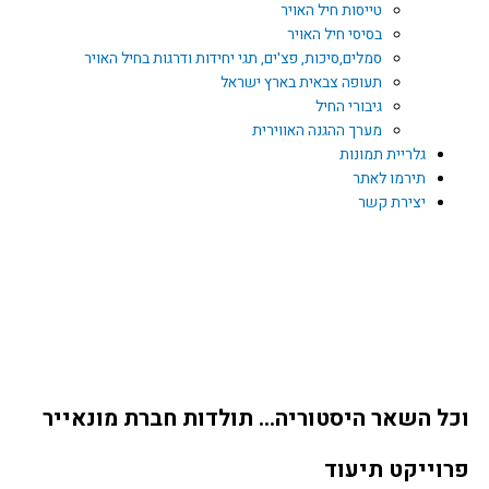
טייסות חיל האויר
בסיסי חיל האויר
סמלים,סיכות, פצ'ים, תגי יחידות ודרגות בחיל האויר
תעופה צבאית בארץ ישראל
גיבורי החיל
מערך ההגנה האווירית
גלריית תמונות
תירמו לאתר
יצירת קשר
Y
F
o
a
u
c
ל השאר היסטוריה… תולדות חברת מונאייר
t
e
וייקט תיעוד