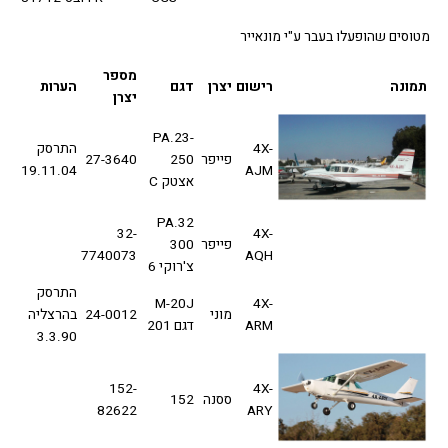
סים שהופעלו בעבר ע"י מונאייר
מספר
ונה
רישום
יצרן
דגם
הערות
יצרן
PA.23-
4X-
התרסק
פייפר
250
27-3640
19.11.04
AJM
אצטק C
PA.32
32-
4X-
פייפר
300
7740073
AQH
צ'רוקי 6
התרסק
M-20J
4X-
מוני
24-0012
בהרצליה
ARM
דגם 201
3.3.90
152-
4X-
ססנה
152
82622
ARY