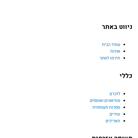
F
a
ווט באתר
c
e
עמוד הבית
אודות
תירמו לאתר
b
לי
o
o
לזכרם
מוזיאונים ואוספים
k
ספרות תעופתית
שירים
תאריכים