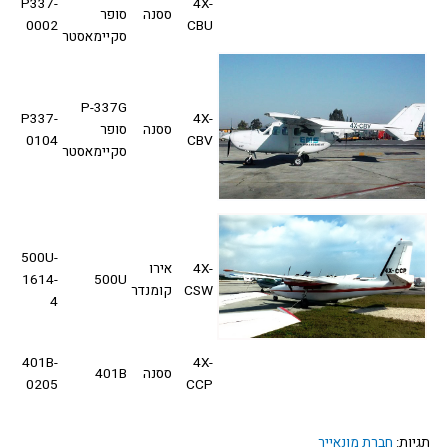
P337-
4X-
ססנה
סופר
0002
CBU
סקיימאסטר
P-337G
P337-
4X-
ססנה
סופר
0104
CBV
סקיימאסטר
500U-
4X-
אירו
1614-
500U
CSW
קומנדר
4
401B-
4X-
ססנה
401B
0205
CCP
ות:
חברת מונאייר