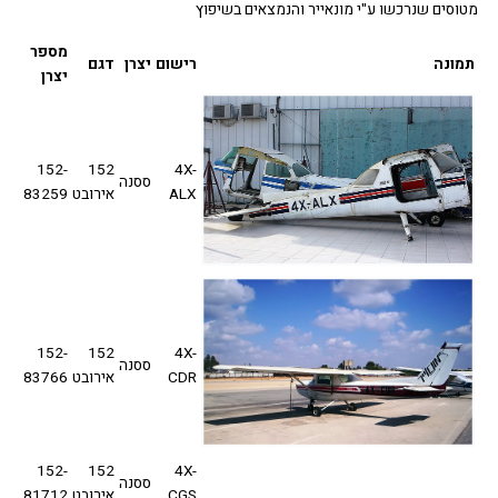
סים שנרכשו ע"י מונאייר והנמצאים בשיפוץ
מספר
ונה
רישום
יצרן
דגם
יצרן
152-
152
4X-
ססנה
ALX
אירובט
83259
152-
152
4X-
ססנה
CDR
אירובט
83766
152-
152
4X-
ססנה
CGS
אירובט
81712