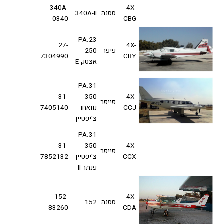
340A-
4X-
ססנה
340A-II
0340
CBG
PA.23
27-
4X-
פיפר
250
7304990
CBY
אצטק E
PA.31
31-
350
4X-
פייפר
CCJ
נוואחו
7405140
צ'יפטיין
PA.31
31-
350
4X-
פייפר
CCX
צ'יפטיין
7852132
פנתר II
152-
4X-
ססנה
152
83260
CDA