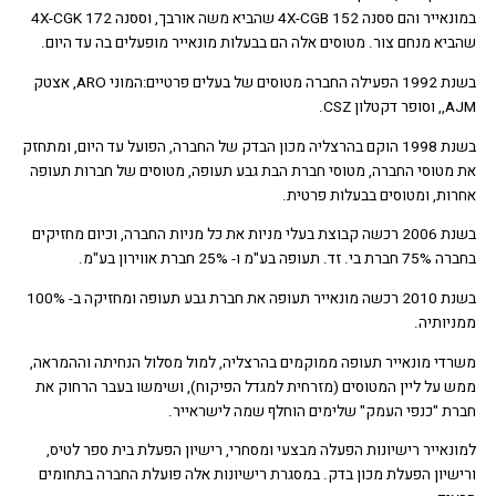
במונאייר והם ססנה 152 4X-CGB שהביא משה אורבך, וססנה 172 4X-CGK
יא מנחם צור. מטוסים אלה הם בבעלות מונאייר מופעלים בה עד היום.
בשנת 1992 הפעילה החברה מטוסים של בעלים פרטיים:המוני ARO, אצטק
דקטלון CSZ.
בשנת 1998 הוקם בהרצליה מכון הבדק של החברה, הפועל עד היום, ומתחזק
מטוסי החברה, מטוסי חברת הבת גבע תעופה, מטוסים של חברות תעופה
ות, ומטוסים בבעלות פרטית.
בשנת 2006 רכשה קבוצת בעלי מניות את כל מניות החברה, וכיום מחזיקים
. תעופה בע"מ ו- 25% חברת אווירון בע"מ.
בשנת 2010 רכשה מונאייר תעופה את חברת גבע תעופה ומחזיקה ב- 100%
יותיה.
די מונאייר תעופה ממוקמים בהרצליה, למול מסלול הנחיתה וההמראה,
 על ליין המטוסים (מזרחית למגדל הפיקוח), ושימשו בעבר הרחוק את
ת "כנפי העמק" שלימים הוחלף שמה לישראייר.
נאייר רישיונות הפעלה מבצעי ומסחרי, רישיון הפעלת בית ספר לטיס,
שיון הפעלת מכון בדק. במסגרת רישיונות אלה פועלת החברה בתחומים