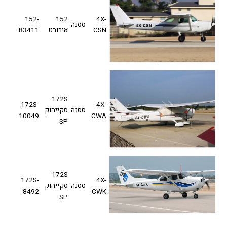
152-
152
4X-
ססנה
CSN
אירובט
83411
172S
172S-
4X-
ססנה
סקייהוק
10049
CWA
SP
172S
172S-
4X-
ססנה
סקייהוק
8492
CWK
SP