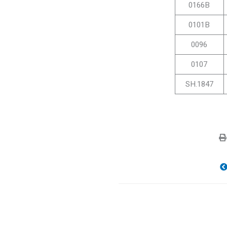
0166B
0101B
0096
0107
SH.1847
הבא