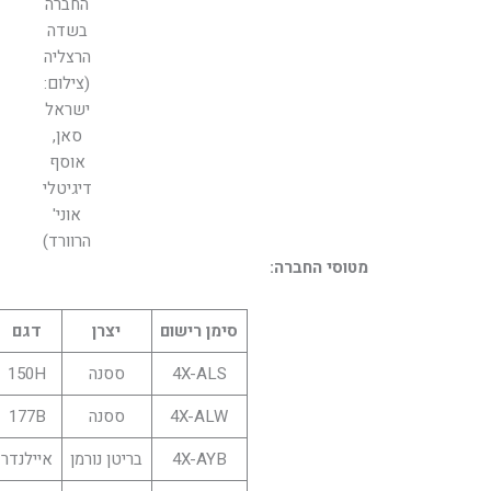
החברה
בשדה
הרצליה
(צילום:
ישראל
סאן,
אוסף
דיגיטלי
אוני'
הרוורד)
מטוסי החברה:
סימן רישום
יצרן
דגם
4X-ALS
ססנה
150H
4X-ALW
ססנה
177B
4X-AYB
בריטן נורמן
איילנדר