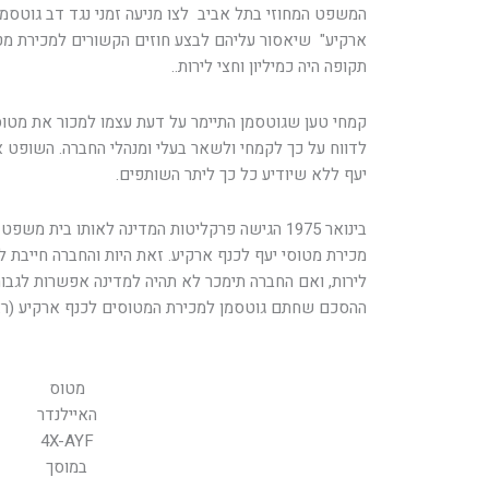
המשפט המחוזי בתל אביב לצו מניעה זמני נגד דב גוטסמן 
ארקיע" שיאסור עליהם לבצע חוזים הקשורים למכירת מטו
תקופה היה כמיליון וחצי לירות..
קמחי טען שגוטסמן התיימר על דעת עצמו למכור את מטוס
לדווח על כך לקמחי ולשאר בעלי ומנהלי החברה. השופט 
יעף ללא שיודיע כל כך ליתר השותפים.
בינואר 1975 הגישה פרקליטות המדינה לאותו בית 
לירות, ואם החברה תימכר לא תהיה למדינה אפשרות לגבות
ההסכם שחתם גוטסמן למכירת המטוסים לכנף ארקיע (ראה
מטוס
האיילנדר
4X-AYF
במוסך