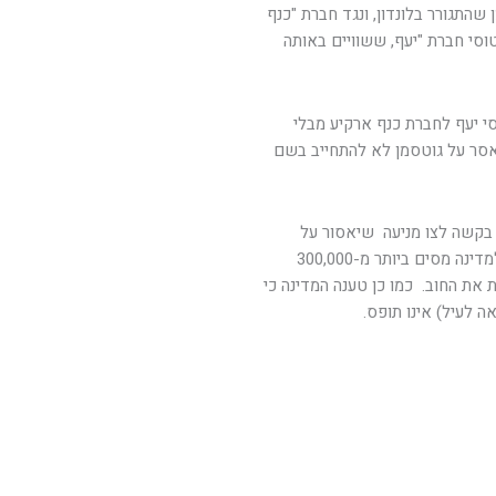
שהתגורר בלונדון, ונגד חברת "כנף
סי חברת "יעף, ששוויים באותה
י יעף לחברת כנף ארקיע מבלי
אסר על גוטסמן לא להתחייב בשם
משפט בקשה לצו מניעה שיאסור על
מכירת מטוסי יעף לכנף ארקיע. זאת היות והחברה חייבת למדינה מסים ביותר מ-300,000
 את החוב. כמו כן טענה המדינה כי
 לעיל) אינו תופס.