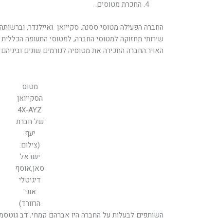
החכרת מטוסים.
החברה הפעילה מטוסי ססנה, סקייואן ואיילנדר, וברשותה
שירותי תחזוקה למטוסי החברה, למטוסי התעופה הכללית 
האויר.החברה החכירה את מטוסיה לגורמים שונים וביניהם 
מטוס
הסקייואן
4X-AYZ
של חברת
יעף
(צילום:
ישראל
סאן,אוסף
דיגיטלי
אוני'
הרוורד)
השותפים לבעלות על החברה היו אברהם קמחי, דב גוטסמן, חי