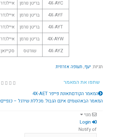
4X-AYC
בריטן נורמן
איילנדר
4X-AYF
בריטן נורמן
איילנדר
4X-AYT
בריטן נורמן
איילנדר
4X-AYW
בריטן נורמן
איילנדר
4X-AYZ
שורטס
סקייואן
תגיות:
יעף
,
תעופה אזרחית
שתפו את המאמר
קודם
המאמר הקודם
תאונת פייפר 4X-AET
המאמר הבא
השמים אינם הגבול: מכללת שירגל – כנפיים
מנוי
Login
Notify of