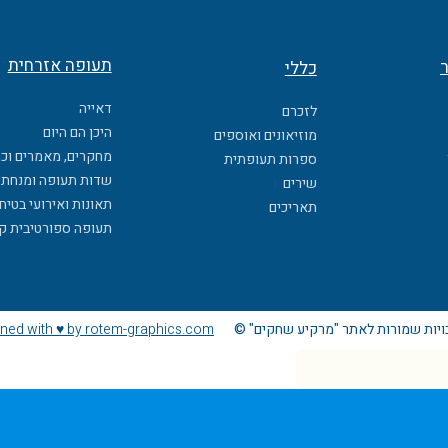
תעופה אזרחית
ר
כללי
דאייה
לזכרם
היכן הם היום
מוזיאונים ואוספים
מחקרים, מאמרים וכ
ספרות תעופתית
שדות תעופה ומנחתי
שירים
תאונות ואירועי בטיח
תאריכים
תעופה ספורטיבית ק
ויות שמורות לאתר "מרקיע שחקים" ©
ned with ♥ by rotem-graphics.com