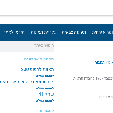
פה אזרחית
תעופה צבאית
גלריית תמונות
תירמו לאתר
חיפוש
מאמרים אחרונים
אין תגובות
תאונת להטוט 208
למאמר המלא
חברת יעף שרותי אויר בע"מ החלה את פעילותה בחודש נובמבר 1967 כחברה פרטית,
צי המטוסים של ארקיע: בואינג787 EI-NEW
למאמר המלא
שחק 41
 סדירים.
למאמר המלא
קטגוריות