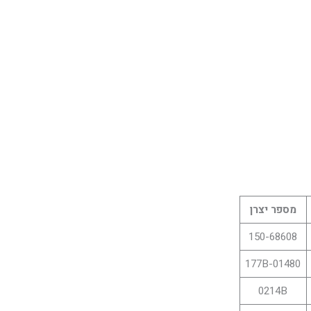
מספר יצרן
150-68608
177B-01480
0214B