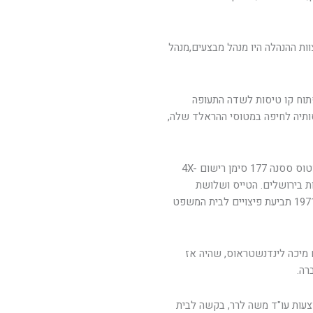
ות ההנהלה היו מנהל מבצעים,מנהל
ה לפתוח קו טיסות לשדה התעופה
תיה לחיפה במטוסי ההראלד שלה,
ב-6 בדצמבר 1970 התרסק בהר חברון ליד הכפר טבקה, מטוס ססנה 177 סימן רישום 4X-
דה עטרות בירושלים. הטייס ושלושת
הנוסעים נספו. משפחתו של אחד הנוסעים הגישה במרץ 1971 תביעת פיצויים לבית המשפט
ו"מ עם מיכה לינדנשטראוס, שהיה אז
רה.
באמצעות עו"ד משה לרר, בקשה לבית