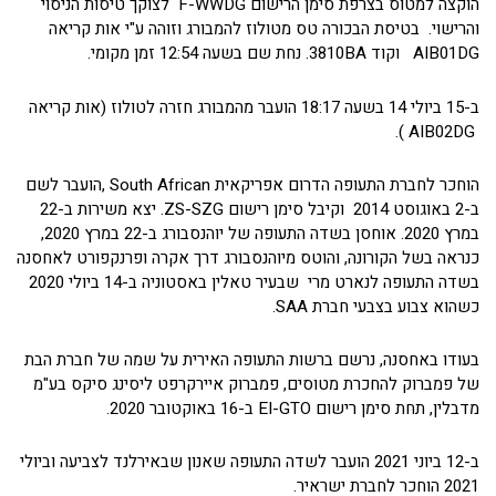
הוקצה למטוס בצרפת סימן הרישום F-WWDG לצוקך טיסות הניסוי
והרישוי. בטיסת הבכורה טס מטולוז להמבורג וזוהה ע"י אות קריאה
AIB01DG וקוד 3810BA. נחת שם בשעה 12:54 זמן מקומי.
ב-15 ביולי 14 בשעה 18:17 הועבר מהמבורג חזרה לטולוז (אות קריאה
AIB02DG ).
הוחכר לחברת התעופה הדרום אפריקאית South African ,הועבר לשם
ב-2 באוגוסט 2014 וקיבל סימן רישום ZS-SZG. יצא משירות ב-22
במרץ 2020. אוחסן בשדה התעופה של יוהנסבורג ב-22 במרץ 2020,
כנראה בשל הקורונה, והוטס מיוהנסבורג דרך אקרה ופרנקפורט לאחסנה
בשדה התעופה לנארט מרי שבעיר טאלין באסטוניה ב-14 ביולי 2020
כשהוא צבוע בצבעי חברת SAA.
בעודו באחסנה, נרשם ברשות התעופה האירית על שמה של חברת הבת
של פמברוק להחכרת מטוסים, פמברוק איירקרפט ליסינג סיקס בע"מ
מדבלין, תחת סימן רישום EI-GTO ב-16 באוקטובר 2020.
ב-12 ביוני 2021 הועבר לשדה התעופה שאנון שבאירלנד לצביעה וביולי
2021 הוחכר לחברת ישראיר.