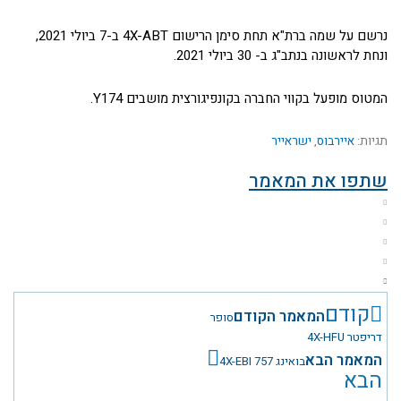
נרשם על שמה ברת"א תחת סימן הרישום 4X-ABT ב-7 ביולי 2021,
ונחת לראשונה בנתב"ג ב- 30 ביולי 2021.
המטוס מופעל בקווי החברה בקונפיגורצית מושבים Y174.
תגיות:
איירבוס
,
ישראייר
שתפו את המאמר
קודם
המאמר הקודם
סופר
דריפטר 4X-HFU
המאמר הבא
בואינג 4X-EBI 757
הבא