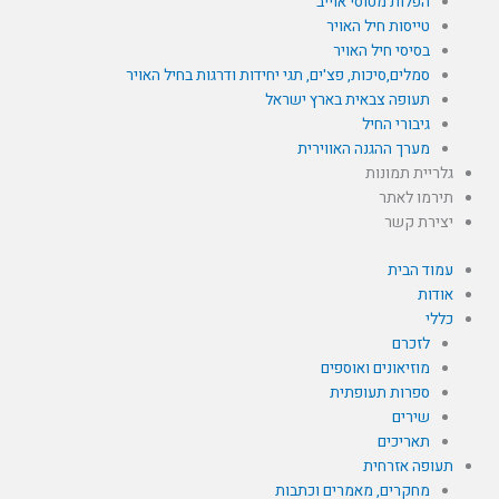
הפלות מטוסי אוייב
טייסות חיל האויר
בסיסי חיל האויר
סמלים,סיכות, פצ'ים, תגי יחידות ודרגות בחיל האויר
תעופה צבאית בארץ ישראל
גיבורי החיל
מערך ההגנה האווירית
גלריית תמונות
תירמו לאתר
יצירת קשר
עמוד הבית
אודות
כללי
לזכרם
מוזיאונים ואוספים
ספרות תעופתית
שירים
תאריכים
תעופה אזרחית
מחקרים, מאמרים וכתבות