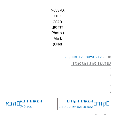
N638PX
בחצר
חברת
דודסון.
(Photo:
Mark
Ollier)
תגיות:
212
,
טייסת 123
,
מסוק סער
שתפו את המאמר
המאמר הקודם
המאמר הבא
קודם
הבא
התעוזה והנחישות מאחורי השיקולים וההחלטות ברקע של תקיפת הכור הגרעיני "אוסיראק" בעיראק
כפיר 749