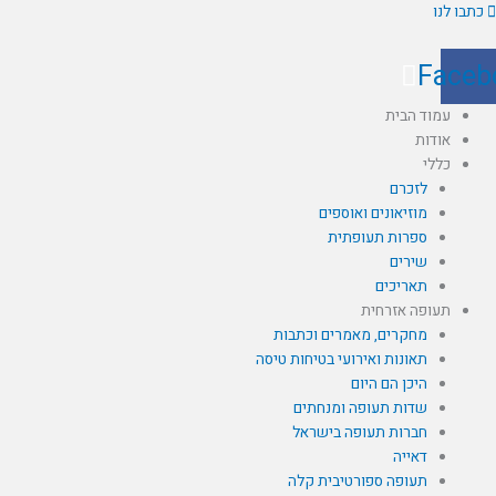
ילוג
כתבו לנו
תוכן
Faceb
עמוד הבית
אודות
כללי
לזכרם
מוזיאונים ואוספים
ספרות תעופתית
שירים
תאריכים
תעופה אזרחית
מחקרים, מאמרים וכתבות
תאונות ואירועי בטיחות טיסה
היכן הם היום
שדות תעופה ומנחתים
חברות תעופה בישראל
דאייה
תעופה ספורטיבית קלה