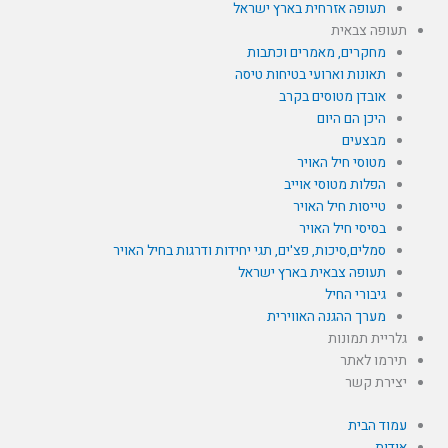
תעופה אזרחית בארץ ישראל
תעופה צבאית
מחקרים, מאמרים וכתבות
תאונות וארועי בטיחות טיסה
אובדן מטוסים בקרב
היכן הם היום
מבצעים
מטוסי חיל האויר
הפלות מטוסי אוייב
טייסות חיל האויר
בסיסי חיל האויר
סמלים,סיכות, פצ'ים, תגי יחידות ודרגות בחיל האויר
תעופה צבאית בארץ ישראל
גיבורי החיל
מערך ההגנה האווירית
גלריית תמונות
תירמו לאתר
יצירת קשר
עמוד הבית
אודות