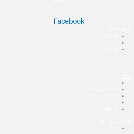
תודה על הרשמתך
Facebook
ניווט באתר
עמוד הבית
אודות
תירמו לאתר
כללי
לזכרם
מוזיאונים ואוספים
ספרות תעופתית
שירים
תאריכים
תעופה אזרחית
דאייה