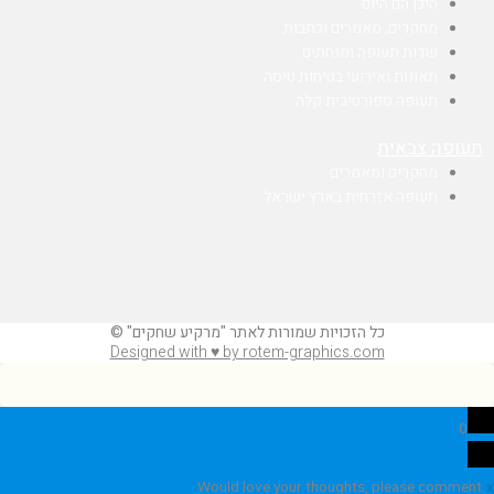
היכן הם היום
מחקרים, מאמרים וכתבות
שדות תעופה ומנחתים
תאונות ואירועי בטיחות טיסה
תעופה ספורטיבית קלה
תעופה צבאית
מחקרים ומאמרים
תעופה אזרחית בארץ ישראל
כל הזכויות שמורות לאתר "מרקיע שחקים" ©
Designed with ♥ by rotem-graphics.com
0
Would love your thoughts, please comment.
x