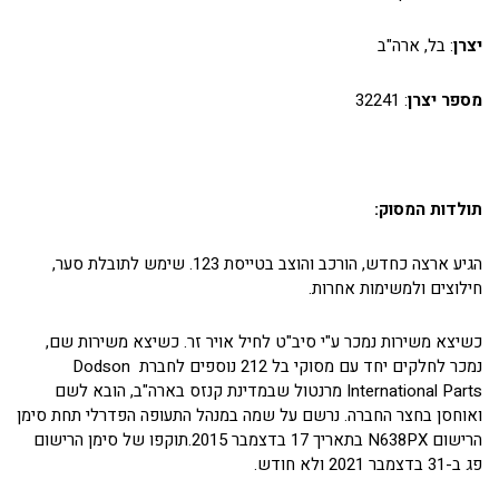
יצרן
: בל, ארה"ב
מספר יצרן
: 32241
תולדות המסוק:
הגיע ארצה כחדש, הורכב והוצב בטייסת 123. שימש לתובלת סער,
חילוצים ולמשימות אחרות.
כשיצא משירות נמכר ע"י סיב"ט לחיל אויר זר. כשיצא משירות שם,
נמכר לחלקים יחד עם מסוקי בל 212 נוספים לחברת Dodson
International Parts מרנטול שבמדינת קנזס בארה"ב, הובא לשם
ואוחסן בחצר החברה. נרשם על שמה במנהל התעופה הפדרלי תחת סימן
הרישום N638PX בתאריך 17 בדצמבר 2015.תוקפו של סימן הרישום
פג ב-31 בדצמבר 2021 ולא חודש.