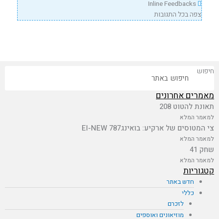
Inline Feedbacks
צפה בכל התגובות
חיפוש
מאמרים אחרונים
תאונת להטוט 208
למאמר המלא
צי המטוסים של ארקיע: בואינג787 EI-NEW
למאמר המלא
שחק 41
למאמר המלא
קטגוריות
חדש באתר
כללי
לזכרם
מוזיאונים ואוספים