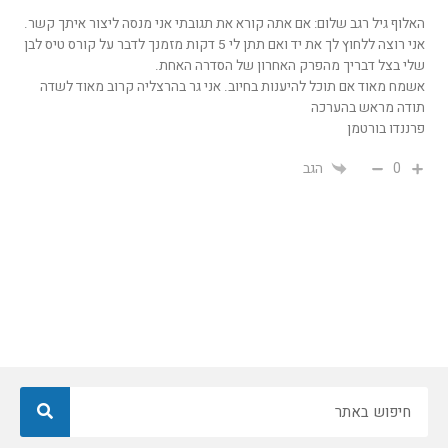
האלוף גיל רגב שלום: אם אתה קורא את תגובתי אני מנסה ליצור איתך קשר.
אני רוצה ללחוץ לך את יד ואם תתן לי 5 דקות מזמנך לדבר על קורס טיס לבן
שלי בצל דבריך מהפרק האחרון של הסדרה האחת.
אשמח מאוד אם תוכל להיענות בחיוב. אני גר בהרצליה קרוב מאוד לשדה
תודה מראש בהערכה
פרננדו בורטמן
0
הגב
חיפוש