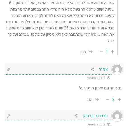
צפוייה וקשה מאד להערך אליה, מרגע זיהוי המצב, הארוע נמשך כ 6
שניות ושום טייס אחר בעולם לא היה נחלץ מהמצב טוב יותר מהצוות.
למיטב זכרוני לא היתה כלל שאלה האם לחזור לקרב. הארוע תוחקר
היטב, הופסקו הטיסות בטייסת וזו היתה שיחת היום והחיל, פורסם סרט
מבקא ועוד ועוד, יתרה מזאת 25 שנים לאחר מכן יצא שוב סרט שהציג
את הארוע. נראה לי שהתגובה כאן היא ניסיון עלוב לפגוע ברגב ועל כך
צר לי
1
הגב
אמיר
2 years ago
גם אתה וגם סימון תותחי על
2
הגב
פרננדו בורטמן
2 years ago