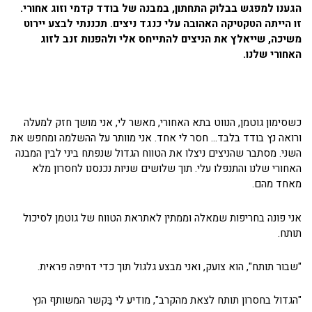
הגענו למפגש בבלוק התחתון, במבנה של בודד קדמי וזוג אחורי.
זו הייתה הטקטיקה האהובה עלי כנגד ניצים. תכננתי לבצע יירוט
משיכה, שייאלץ את הניצים להתייחס אלי ולהפנות זנב לזוג
האחורי שלנו.
כשסימון גוטמן, הנווט בתא האחורי, מאשר לי, אני מושך חזק למעלה
ורואה נץ בודד בלבד… חסר לי אחד. אני מוותר על ההשלמה ומחפש את
השני. מסתבר שהניצים ניצלו את הטווח הגדול שנפתח ביני לבין המבנה
האחורי שלנו והתנפלו עלי. תוך שלושים שניות נכנסנו לחסרון מלא
מאחד מהם.
אני פונה בחריפות שמאלה וממתין לאתראת הטווח של גוטמן לסיכול
תותח.
"שבור תותח", הוא צועק, ואני מבצע גלגול תוך כדי דחיפה פראית.
"הגדול בחסרון תותח לצאת מהקרב", מודיע לי בַּקשר המשותף הנץ