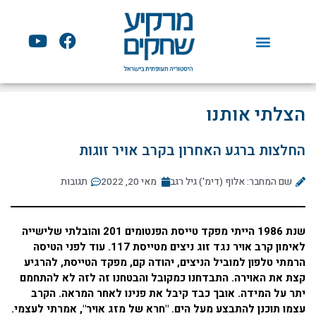
ילוג
תוכן
Y
F
o
a
u
c
t
e
u
b
הצלתי אותנו
b
o
e
o
החלצות ברגע האחרון בקרב אויר זוגות
k
שם המחבר: אלוף (דימ') גיל רגב
מאי 20, 2022
תגובות
שנת 1986 הייתי מפקד טייסת הפנטומים 201 והובלתי שלישייה
לאימון קרב אויר נגד זוג ניצים מטייסת 117. עוד לפני הטיסה
הרמתי טלפון למוביל הניצים, יהודה קם, מפקד הטייסת, להרגיע
קצת את האוירה. התבדחנו כמקובל והבטחנו זה לזה לא להתחמם
יתר על המידה. אובך כבד קיבל את פנינו לאחר המראה. הקרב
עצמו תוכנן להתבצע מעל הים. "חרא של מזג אויר", אמרתי לעצמי.