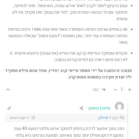
עצם הרעיוןן לחזור לקרב לאחר אירוע שכזה, הוא פסול. חזור לנחיתה,
תתחקר עם כל הבושה הנגזרת מכך, למד את עצמך ואת פקודך מה לא
עושים.
אנו בטוחים שרמת הטיסה השתפרה מאוד מאז שנת 1986 ורמת בטיחות
הטיסה השתפרה עוד יותר, שכן תאונות ו"כמעט ונפגע" שכאלה התמעטו
מאוד.
מקווים שמפקד הטייסת קרקע את הטייס (את עצמו) כדוגמא אישית. זו
לא רמת טיסה ראויה גם לטייס קורנס בהסבה.
תגובה זו נכתבה על ידי מספר טייסי קרב יחדיו, אחד מהם מילא תפקיד
יו"ר ועדת חקירה בתאונת מטוס קרב.
-1
הגב
סימון גוטמן
הגב ל
איילון
2 years ago
כמה נמוך אפשר לרדת בניסיון לתחקר ארוע מלפני כמעט 40 שנה
.הפעם ירדתם אפילו יותר נמוך מאיתנו. תופעת הורטיגו היא בלתי