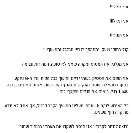
אני צולל!!!
אני תלול!!!
אני הפוך!!!
קול בתוכי צועק: "תתהפך רגב!!! תגלגל ותמשוך!!!"
אני מגלגל את המטוס ומקווה שאני לא טועה. המהירות עצומה.
אני תופס את הסטיק בשתי ידיים ומושך בכל הכוח. מד ה-G נתקע
בסוף הסקאלה. שנינו נאנקים ממאמץ והתרגשות. אנחנו נחלצים בגובה
1,500 רגל, רואים את הגלים והקצף בים.
כל האירוע לוקח 5 שניות. מעלינו ממשיך הקרב כרגיל, אף אחד לא יודע
מה קרה חוץ משנינו.
"רוצה לחזור לקרב?" אני מנסה לשקם את מעמדי בהומור שחור.