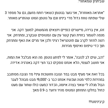
שביתרון שמאחורי.
"אתראה מאוחרת", אני גוער בגוטמן כשאני רותח מזעם, גם על מספר 3
שלי שפתח טווח גדול מדי בינינו וגם על גוטמן הנווט שהתריע מאוחר.
זהו, אין ברירה, מיישרים כנפיים ויוצאים מהמשחק למשך דקה. אני
מנסה לשמור בזווית העין קשר עין עם המטוסים שבקרב, ומתרחק. אני
רוצה לחזור לקרב עם פוטנציאל רציני ולכן אני מרים את האף ומתרחק
תוך כדי טיפוס ואיסוף מהירות.
"רגב, שים לב לגובה", אומר לי לפתע גוטמן. מה הוא מבלבל את המוח,
אני חושב לעצמי, הלא אנחנו נוסקים כבר חצי דקה באנרגיה אדירה.
בכל זאת אני מעיף מבט במד הגובה וחושכות עיני! מד הגובה מסתובב
במהירות כלפי מטה ועכשיו אנחנו כבר ב-'9,000! מבט מבוהל לעבר
הבול מגלה לי שאני בצרה איומה, הכדור כמעט כולו שחור עם מעט
כחול בחלקו התחתון המטוס מהיר ורועד ב-0.9 מאך.
קיבינימט!!!