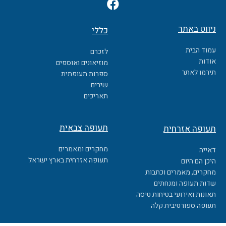
F
a
c
ניווט באתר
כללי
e
b
עמוד הבית
לזכרם
o
אודות
מוזיאונים ואוספים
o
תירמו לאתר
ספרות תעופתית
k
שירים
תאריכים
תעופה צבאית
תעופה אזרחית
מחקרים ומאמרים
דאייה
תעופה אזרחית בארץ ישראל
היכן הם היום
מחקרים, מאמרים וכתבות
שדות תעופה ומנחתים
תאונות ואירועי בטיחות טיסה
תעופה ספורטיבית קלה