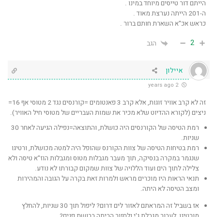
הייתם דור טייסים מיוחד במינו .
ה-201 הייתה נערצת מאוד .
כראש אכ"א השארת חותם ברור .
2
הגב
איילון
2 years ago
זה לא קרב אוויר זוגות, אלא קרב 3 פאנטומים =קורנסים נגד 2 מטוסי אף 16=
ניצים (לקורא ההדיוט שלא מכיר את שמות העבריים של מטוסי חיל האוויר).
רמת הטיסה של הקורנסים היה כושלת, והתוצאה=נפילה הגיעה לאחר 30
שניות.
רמת בטיחות הטיסה של צוות הקורנס שהופל היה למטה מכושלת, ורטיגו
שנגמר במקרה בנסיקה, תוך מעבר מגבלות מטוס ומגבלות הוז"א טיסה ולא
צלילה לתוך הים ועוד הללויה של צוות שמקום קבורתו לא נודע.
תנאי הראות היו מוכרים מראש ולמרות זאת בקרה על הגובה והמהירות
ומצב הטיסה לא היתה.
אז בשביל זה המראתם לאזור לים דרום? ליפול תוך 30 שניות, להחלץ
מורטיגו, לעבור מגבלת ג'י ולחזור הביתה בבושת פנים?