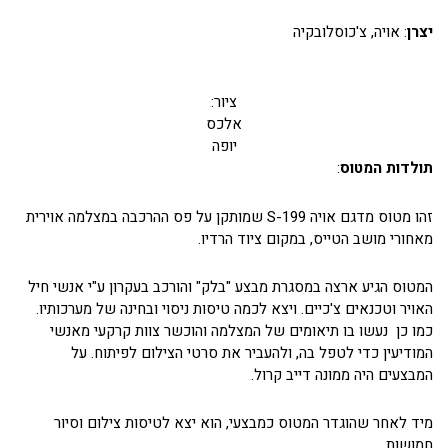
יצרן
: אויה, צ'כוסלובקיה
ציור:
אלכס
יופה
תולדות המטוס
:
זהו מטוס מדגם אויה S-199 שמותקן על פס ההרכבה במצלמה אוירית
מאחורי מושב הטייס, במקום ציוד הרדיו.
המטוס הגיע ארצה במסגרת מבצע "בלק" והורכב בעקרון ע"י אנשי חיל
האויר וטכנאים צ'כיים. ויצא לכמה טיסות ניסוי ובחינה של מערכותיו.
כמו כן נעשו בו תיאומים של המצלמה והוכשר צוות קרקעי מאנשי
המודיעין כדי לטפל בה, ולהעביר את סרטי הצילום לפיתוח. על
המבצעים היה ממונה דייב קרול.
מיד לאחר שהוגדר המטוס כמבצעי, הוא יצא לטיסות צילום וסיור
חמושות.