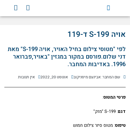
ילוג
Y
F
תוכן
o
a
u
c
t
e
u
b
אויה S-199 ד-119
b
o
e
o
לפי "מטוסי צילום בחיל האויר, אויה S-199" מאת
k
דני שלום.פורסם במקור במגזין "באויר,פברואר
1996. באדיבות המחבר.
שם המחבר: אבינעם מיסניקוב
אוגוסט 20, 2022
אין תגובות
פרטי המטוס
:
דגם
: S-199 "מזק"
טיפוס
: מטוס סיור צילום חמוש