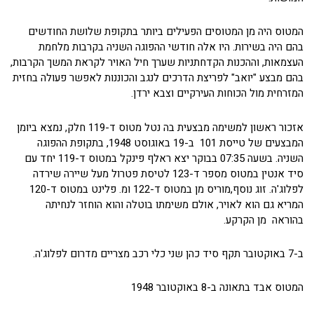
המטוס היה מן המטוסים הפעילים ביותר בתקופת שלושת החודשים
בהם היה בשירות. היו אלה חודשי ההפוגה השניה בקרבות מלחמת
העצמאות, וההכנות הקדחתניות שערך חיל האויר לקראת המשך הקרבות,
בהם מבצע "יואב" לפריצת הדרכים לנגב והכוננות לאפשר פעולה בחזית
המזרחית מול הכוחות העירקיים וצבא ירדן.
אזכור ראשון למשימה מבצעית בה נטל מטוס ד-119 חלק, נמצא ביומן
המבצעים של טייסת 101 ב-19 באוגוסט 1948, בתקופת ההפוגה
השניה. בשעה 07:35 בבוקר יצא ראלף פינקל במטוס ד-119 יחד עם
סיד אנטין במטוס מספר ד-123 לטיסת פטרול מעל שיירה שירדה
לפלוג'ה. זוג נוסף,מוריס מן במטוס ד-122 ומ. פלינט במטוס ד-120
המריא גם הוא לאויר, אולם משימתו בוטלה והוא הוחזר לנחיתה
בהוראה מן הקרקע.
ב-7 באוקטובר תקף סיד כהן שני כלי רכב מצריים מדרום לפלוג'ה.
המטוס אבד בתאונה ב-8 באוקטובר 1948