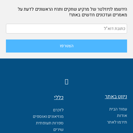
הירשמו לניוזלטר של מרקיע שחקים ותהיו הראשונים לדעת על
מאמרים ועדכונים חדשים באתר!
F
a
c
ניווט באתר
כללי
e
b
עמוד הבית
לזכרם
o
אודות
מוזיאונים ואוספים
o
תירמו לאתר
ספרות תעופתית
k
שירים