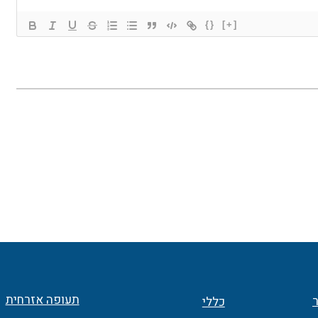
{}
[+]
תעופה אזרחית
ר
כללי