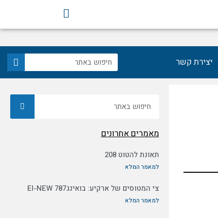
F
a
c
e
b
חיפוש
יצירת קשר
o
o
k
חיפוש
מאמרים אחרונים
תאונת להטוט 208
למאמר המלא
צי המטוסים של ארקיע: בואינג787 EI-NEW
למאמר המלא