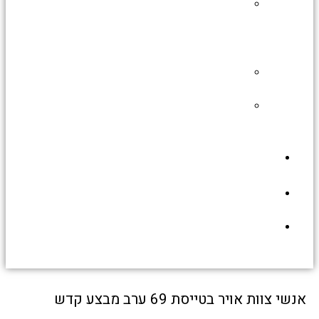
תעופה
צבאית
בארץ
ישראל
גיבורי
החיל
מערך
ההגנה
האווירית
גלריית
תמונות
תירמו
לאתר
יצירת
קשר
י צוות אויר בטייסת 69 ערב מבצע קדש