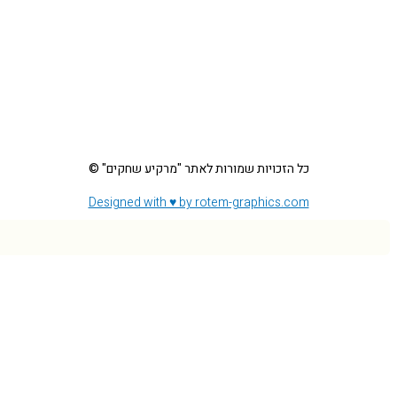
o
מחקרים ומאמרים
אייה
k
תעופה אזרחית בארץ ישראל
יכן הם היום
חקרים, מאמרים וכתבות
דות תעופה ומנחתים
אונות ואירועי בטיחות טיסה
עופה ספורטיבית קלה
כל הזכויות שמורות לאתר "מרקיע שחקים" ©
Designed with ♥ by rotem-graphics.com