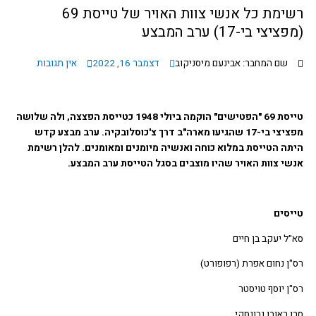
רשימת כל אנשי צוות האויר של טייסת 69
יצי בי-17) ערב המבצע
שם המחבר: אבינעם מיסניקוב
דצמבר 16, 2022
אין תגובות
טייסת 69 "הפטישים" הוקמה ביולי 1948 כטייסת הפצצה, ולה שלושה
מפציצי בי-17 שהגיעו מארה"ב דרך צ'כוסלובקיה. ערב מבצע קדש
ה הטייסת במלוא כוחה ואנשיה מיומנים ומאומנים. להלן רשימת
י צוות האויר שהיו מוצבים בסגל הטייסת ערב המבצע.
יסים
ל יעקב בן חיים
ן נחום אפרת (רפופורט)
ן יוסף טויסטר
 ראובן נרונסקי