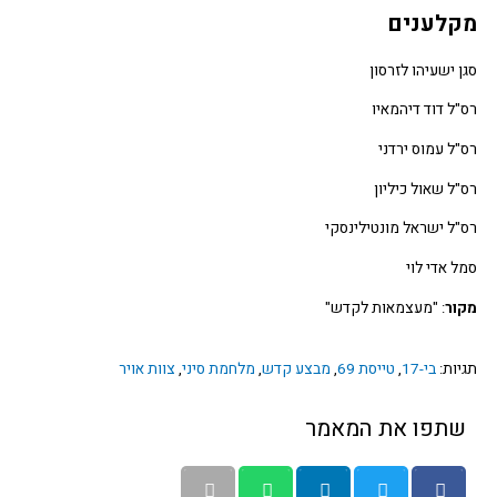
לענים
 ישעיהו לזרסון
ל דוד דיהמאיו
ל עמוס ירדני
ל שאול כיליון
ל ישראל מונטילינסקי
 אדי לוי
ור
: "מעצמאות לקדש"
ות:
בי-17
,
טייסת 69
,
מבצע קדש
,
מלחמת סיני
,
צוות אויר
תפו את המאמר