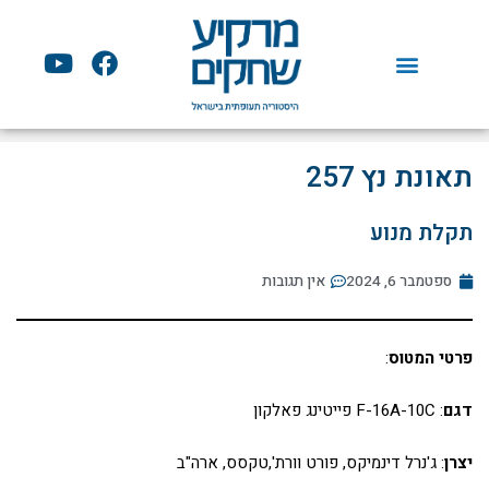
ילוג
תוכן
Y
F
o
a
u
c
t
e
u
b
תאונת נץ 257
b
o
e
o
תקלת מנוע
k
ספטמבר 6, 2024
אין תגובות
פרטי המטוס
:
דגם
: F-16A-10C פייטינג פאלקון
יצרן
: ג'נרל דינמיקס, פורט וורת',טקסס, ארה"ב