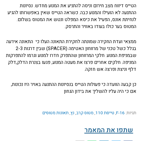
הטייס דיווח מצב חירום וניסה להתניע את המנוע מחדש. נסיונות
ההתנעה לא הועילו והמנוע כבה. כשראה הטייס שאין באפשרותו להגיע
לנחיתת אונס, הפעיל את כיסא המפלט ונטש את המטוס בשלום.
המטוס בער כולו בעודו באוויר והתרסק.
ממצאי ועדת החקירה שמונתה לחקירת התאונה העלו כי התאונה אירעה
בגלל כשל טכני של מרווחון האטימה (SPACER) שבין דרגות 2-3
שבמניפת המנוע. חלקי המרווחון שהתפרק חדרו למנוע וגרמו להתפרקות
המניפה. חלקים אחרים פרצו את מעטה המנוע, פגעו בצנרת הדלק,דלק
דלף וניצת ופרצה אש חזקה.
כן קבעה הוועדה כי פעולות הטייס בנסיונות ההתנעה באויר היו נכונות,
אם כי היה עליו להשליך את בידון הגחון
תגיות:
F-16
,
טייסת 110
,
מטוס קרב
,
נץ
,
תאונות מטוסים
שתפו את המאמר