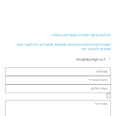
יש לכם סיפור שתרצו שנפרסם באתר?
נשמח לקבל הערות והארות, תמונות, סיפורים, וכל חומר אחר
שתרצו להעביר לנו
info@sky-high.co.il
שם
מלא
כתובת
אימייל
מספר
טלפון
ספרו
לנו!