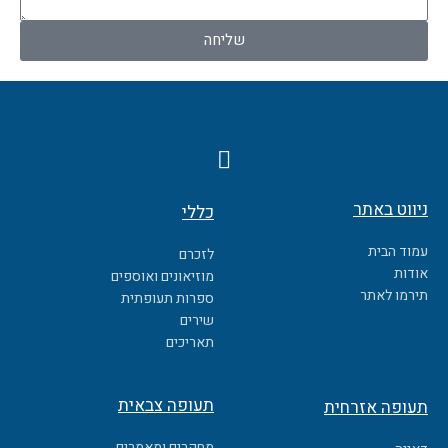
שליחה
F
a
c
ניווט באתר
כללי
e
b
עמוד הבית
לזכרם
o
אודות
מוזיאונים ואוספים
o
תירמו לאתר
ספרות תעופתית
k
שירים
תאריכים
תעופה צבאית
תעופה אזרחית
מחקרים ומאמרים