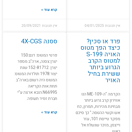
קרא עוד »
אין תגובות
04/01/2025
אין תגובות
20/09/2021
פרד או סכין?
ססנה 4X-CGS
כיצד הפך מטוס
האויה S-199
פרטי המטוס: דגם:150
למטוס הקרב
יצרן:צסנה, ארה"ב מספר
הגרוע ביותר
יצרן: 152-81712 שנת
ששירת בחיל
יצור:1978 תולדות המטוס:
האויר
המטוס היה רשום בארה"ב
תחת אות הקריאה
N66995.הובא ארצה ע"י
הקדמה "ה-ME-109 הנו
חברת זמיר תעופה.
אווירון קרב גרוע ביותר
מבחינת מהירות, תמרון, כח
אש וקשי ההטסה." כך סיכם
קרא עוד »
מפקד טייסת 101, עזר
וייצמן, מזכר שנשלח אל
ראש