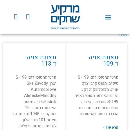
ילוג
תוכן
Y
F
o
a
u
c
t
e
אויה
u
b
b
o
e
o
תאונת אויה
תאונת אויה
k
ד.109
ד.113
פרטי המטוס: דגם: S-199
פרטי המטוס: דגם: S-199
טיפוס: מטוס קרב יצרן:
יצרן: Ske Zavody
אויה, צ'כוסלובקיה רקע
Automobilove
ופרטי האירוע: מטוסי האויה
AleteckeMarodny
S-199 שנרכשו מצ'כיה
Podnik,צ'כיה תיאור
סבלו מבעיות טכניות רבות,
האירוע: בתאריך 16
הרכבה גרועה (המטוסים
באוקטובר 1948 חזר מפקד
טייסת 101 מודי אלון
לנחיתה במנחת הרצליה,
קרא עוד »