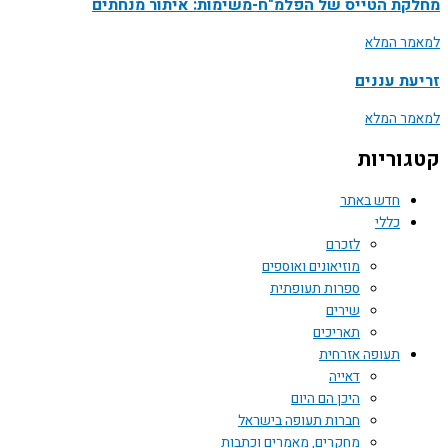
מחלקת הטייס של הפלמ"ח-משימות: איתור מנחתים
למאמר המלא
זריעת עננים
למאמר המלא
קטגוריות
חדש באתר
כללי
לזכרם
מוזיאונים ואוספים
ספרות תעופתית
שירים
תאריכים
תעופה אזרחית
דאייה
היכן הם היום
חברות תעופה בישראל
מחקרים, מאמרים וכתבות