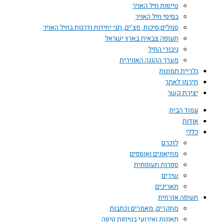
טייסות חיל האויר
בסיסי חיל האויר
סמלים,סיכות, פצ'ים, תגי יחידות ודרגות בחיל האויר
תעופה צבאית בארץ ישראל
גיבורי החיל
מערך ההגנה האווירית
גלריית תמונות
תירמו לאתר
יצירת קשר
עמוד הבית
אודות
כללי
לזכרם
מוזיאונים ואוספים
ספרות תעופתית
שירים
תאריכים
תעופה אזרחית
מחקרים, מאמרים וכתבות
תאונות ואירועי בטיחות טיסה