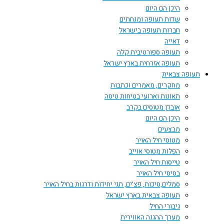
היכן הם היום
שדות תעופה ומנחתים
חברות תעופה בישראל
דאייה
תעופה ספורטיבית קלה
תעופה אזרחית בארץ ישראל
תעופה צבאית
מחקרים, מאמרים וכתבות
תאונות וארועי בטיחות טיסה
אובדן מטוסים בקרב
היכן הם היום
מבצעים
מטוסי חיל האויר
הפלות מטוסי אוייב
טייסות חיל האויר
בסיסי חיל האויר
סמלים,סיכות, פצ'ים, תגי יחידות ודרגות בחיל האויר
תעופה צבאית בארץ ישראל
גיבורי החיל
מערך ההגנה האווירית