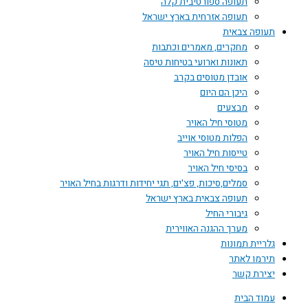
תעופה ספורטיבית קלה
תעופה אזרחית בארץ ישראל
תעופה צבאית
מחקרים, מאמרים וכתבות
תאונות וארועי בטיחות טיסה
אובדן מטוסים בקרב
היכן הם היום
מבצעים
מטוסי חיל האויר
הפלות מטוסי אוייב
טייסות חיל האויר
בסיסי חיל האויר
סמלים,סיכות, פצ'ים, תגי יחידות ודרגות בחיל האויר
תעופה צבאית בארץ ישראל
גיבורי החיל
מערך ההגנה האווירית
גלריית תמונות
תירמו לאתר
יצירת קשר
עמוד הבית