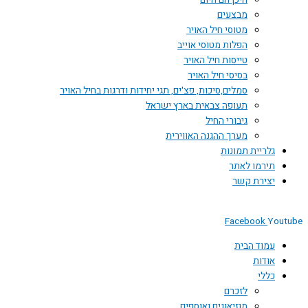
היכן הם היום
מבצעים
מטוסי חיל האויר
הפלות מטוסי אוייב
טייסות חיל האויר
בסיסי חיל האויר
סמלים,סיכות, פצ'ים, תגי יחידות ודרגות בחיל האויר
תעופה צבאית בארץ ישראל
גיבורי החיל
מערך ההגנה האווירית
גלריית תמונות
תירמו לאתר
יצירת קשר
Facebook
Youtube
עמוד הבית
אודות
כללי
לזכרם
מוזיאונים ואוספים