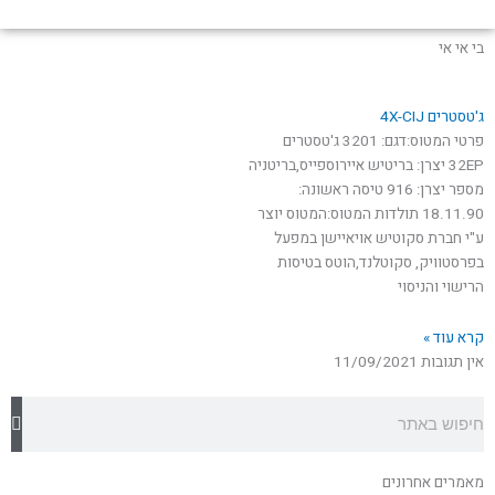
בי אי אי
ג'טסטרים 4X-CIJ
פרטי המטוס:דגם: 3201 ג'טסטרים
32EP יצרן: בריטיש איירוספייס,בריטניה
מספר יצרן: 916 טיסה ראשונה:
18.11.90 תולדות המטוס:המטוס יוצר
ע"י חברת סקוטיש אויאיישן במפעל
בפרסטוויק, סקוטלנד,הוטס בטיסות
הרישוי והניסוי
קרא עוד »
אין תגובות
11/09/2021
חיפוש
מאמרים אחרונים