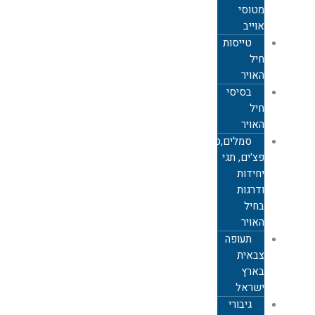
מטוסי
אוייב
טייסות
חיל
האויר
בסיסי
חיל
האויר
סמלים,סיכות,
פצ'ים, תגי
יחידות
ודרגות
בחיל
האויר
תעופה
צבאית
בארץ
ישראל
גיבורי