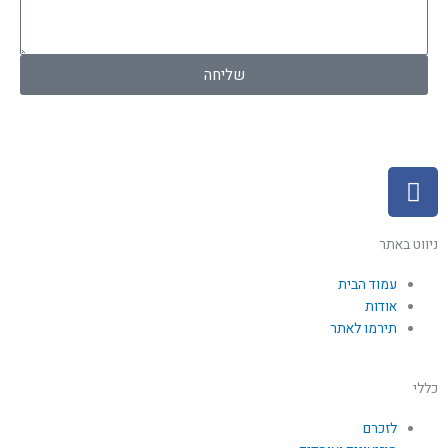
לנו!
שליחה
F
a
c
e
ניווט באתר
b
עמוד הבית
o
אודות
o
תירמו לאתר
k
כללי
לזכרם