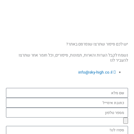
יש לכם סיפור שתרצו שנפרסם באתר?
נשמח לקבל הערות והארות, תמונות, סיפורים, וכל חומר אחר שתרצו
להעביר לנו
info@sky-high.co.il
שם
מלא
כתובת
אימייל
מספר
טלפון
ספרו