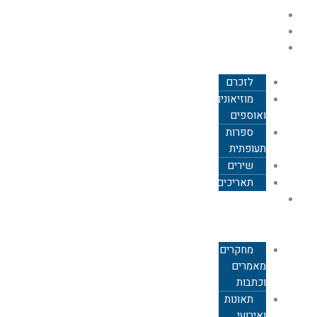
ילוג
עמוד הבית
תוכן
אודות
כללי
לזכרם
מוזיאונים
ואוספים
ספרות
תעופתית
שירים
תאריכים
תעופה
אזרחית
מחקרים,
מאמרים
וכתבות
תאונות
ואירועי