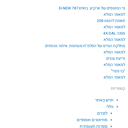
צי המטוסים של ארקיע: בואינג787 EI-NEW
למאמר המלא
תאונת להטוט 208
למאמר המלא
ססנה 4X-DAL
למאמר המלא
מחלקת הטייס של הפלמ"ח-משימות: איתור מנחתים
למאמר המלא
זריעת עננים
למאמר המלא
"בז מצוי"
למאמר המלא
קטגוריות
חדש באתר
כללי
לזכרם
מוזיאונים ואוספים
ספרות תעופתית