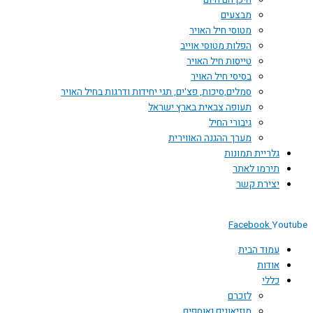
היכן הם היום
מבצעים
מטוסי חיל האויר
הפלות מטוסי אוייב
טייסות חיל האויר
בסיסי חיל האויר
סמלים,סיכות, פצ'ים, תגי יחידות ודרגות בחיל האויר
תעופה צבאית בארץ ישראל
גיבורי החיל
מערך ההגנה האווירית
גלריית תמונות
תירמו לאתר
יצירת קשר
Facebook
Youtube
עמוד הבית
אודות
כללי
לזכרם
מוזיאונים ואוספים