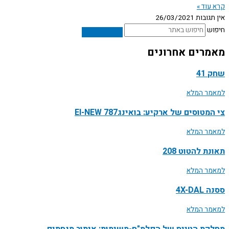
קרא עוד »
אין תגובות
26/03/2021
חיפוש
מאמרים אחרונים
שחק 41
למאמר המלא
צי המטוסים של ארקיע: בואינג787 EI-NEW
למאמר המלא
תאונת להטוט 208
למאמר המלא
ססנה 4X-DAL
למאמר המלא
מחלקת הטייס של הפלמ"ח-משימות: איתור מנחתים