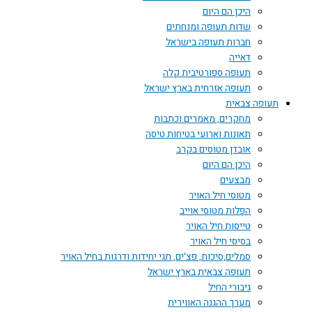
היכן הם היום
שדות תעופה ומנחתים
חברות תעופה בישראל
דאייה
תעופה ספורטיבית קלה
תעופה אזרחית בארץ ישראל
תעופה צבאית
מחקרים, מאמרים וכתבות
תאונות וארועי בטיחות טיסה
אובדן מטוסים בקרב
היכן הם היום
מבצעים
מטוסי חיל האויר
הפלות מטוסי אוייב
טייסות חיל האויר
בסיסי חיל האויר
סמלים,סיכות, פצ'ים, תגי יחידות ודרגות בחיל האויר
תעופה צבאית בארץ ישראל
גיבורי החיל
מערך ההגנה האווירית