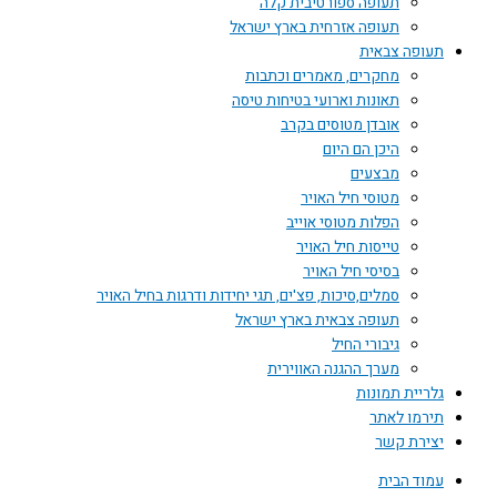
תעופה ספורטיבית קלה
תעופה אזרחית בארץ ישראל
תעופה צבאית
מחקרים, מאמרים וכתבות
תאונות וארועי בטיחות טיסה
אובדן מטוסים בקרב
היכן הם היום
מבצעים
מטוסי חיל האויר
הפלות מטוסי אוייב
טייסות חיל האויר
בסיסי חיל האויר
סמלים,סיכות, פצ'ים, תגי יחידות ודרגות בחיל האויר
תעופה צבאית בארץ ישראל
גיבורי החיל
מערך ההגנה האווירית
גלריית תמונות
תירמו לאתר
יצירת קשר
עמוד הבית