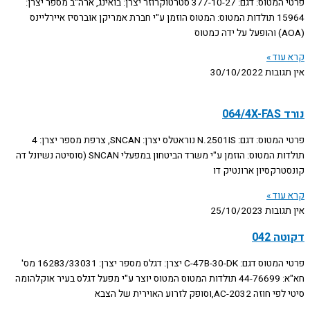
פרטי המטוס: דגם: 377-10-27 סטרטוקרוזר יצרן: בואינג, ארה"ב מספר יצרן:
15964 תולדות המטוס: המטוס הוזמן ע"י חברת אמריקן אוברסיז איירליינס
(AOA) והופעל על ידה כמטוס
קרא עוד »
אין תגובות
30/10/2022
נורד 064/4X-FAS
פרטי המטוס: דגם: N.2501IS נוראטלס יצרן: SNCAN, צרפת מספר יצרן: 4
תולדות המטוס: הוזמן ע"י משרד הביטחון במפעלי SNCAN (סוסיטה נשיונל דה
קונסטרקסיון ארונטיק דו
קרא עוד »
אין תגובות
25/10/2023
דקוטה 042
פרטי המטוס דגם: C-47B-30-DK יצרן: דגלס מספר יצרן: 16283/33031 מס'
חא"א: 44-76699 תולדות המטוס המטוס יוצר ע"י מפעל דגלס בעיר אוקלהומה
סיטי לפי חוזה AC-2032,וסופק לזרוע האוירית של הצבא