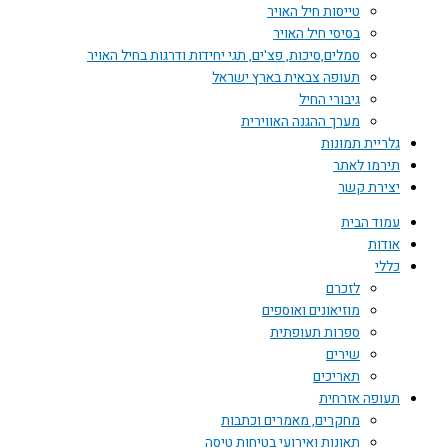
טייסות חיל האויר
בסיסי חיל האויר
סמלים,סיכות, פצ'ים, תגי יחידות ודרגות בחיל האויר
תעופה צבאית בארץ ישראל
גיבורי החיל
מערך ההגנה האווירית
גלריית תמונות
תירמו לאתר
יצירת קשר
עמוד הבית
אודות
כללי
לזכרם
מוזיאונים ואוספים
ספרות תעופתית
שירים
תאריכים
תעופה אזרחית
מחקרים, מאמרים וכתבות
תאונות ואירועי בטיחות טיסה