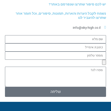
יש לכם סיפור שתרצו שנפרסם באתר?
נשמח לקבל הערות והארות, תמונות, סיפורים, וכל חומר אחר
שתרצו להעביר לנו
info@sky-high.co.il
שם
מלא
כתובת
אימייל
מספר
טלפון
ספרו
לנו!
שליחה