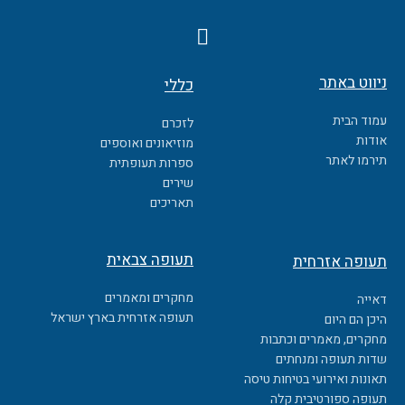
F
a
c
ניווט באתר
כללי
e
b
עמוד הבית
לזכרם
o
אודות
מוזיאונים ואוספים
o
תירמו לאתר
ספרות תעופתית
k
שירים
תאריכים
תעופה צבאית
תעופה אזרחית
מחקרים ומאמרים
דאייה
תעופה אזרחית בארץ ישראל
היכן הם היום
מחקרים, מאמרים וכתבות
שדות תעופה ומנחתים
תאונות ואירועי בטיחות טיסה
תעופה ספורטיבית קלה