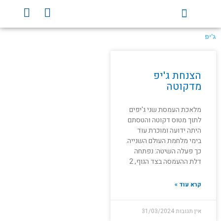
ילוג
Y
F
תוכן
o
a
u
c
ג'יפ
t
e
u
b
b
o
הצנחת ג'יפ
e
o
מדקוטה
k
מלאכת העמסת שני ג'יפים
לתוך מטוס דקוטה והטסתם
היתה ידועה ומוכרת עוד
בימי מלחמת העולם השנייה.
כך פעלה השיטה: נפתחה
דלת ההעמסה בצד הגוף, 2
קרא עוד »
אין תגובות
31/03/2024